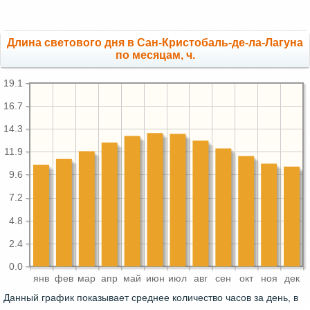
Длина светового дня в Сан-Кристобаль-де-ла-Лагуна
по месяцам, ч.
19.1
16.7
14.3
11.9
9.6
7.2
4.8
2.4
0.0
янв
фев
мар
апр
май
июн
июл
авг
сен
окт
ноя
дек
Данный график показывает среднее количество часов за день, в