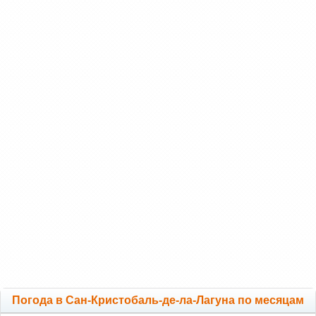
Погода в Сан-Кристобаль-де-ла-Лагуна по месяцам