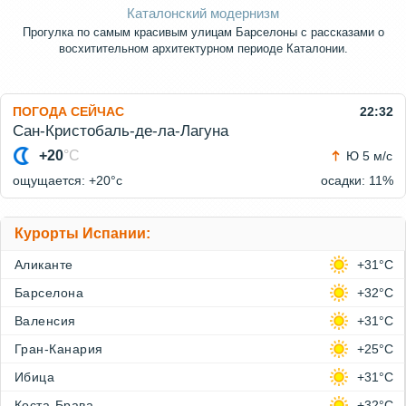
Каталонский модернизм
Прогулка по самым красивым улицам Барселоны с рассказами о
восхитительном архитектурном периоде Каталонии.
ПОГОДА СЕЙЧАС
22:32
Сан-Кристобаль-де-ла-Лагуна
+20
°C
Ю 5 м/с
ощущается: +20°c
осадки: 11%
Курорты Испании:
Аликанте
+31°C
Барселона
+32°C
Валенсия
+31°C
Гран-Канария
+25°C
Ибица
+31°C
Коста-Брава
+32°C