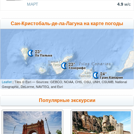
МАРТ
4.9
м/c
Сан-Кристобаль-де-ла-Лагуна на карте погоды
Leaflet
| Tiles © Esri — Sources: GEBCO, NOAA, CHS, OSU, UNH, CSUMB, National
Geographic, DeLorme, NAVTEQ, and Esri
Популярные экскурсии