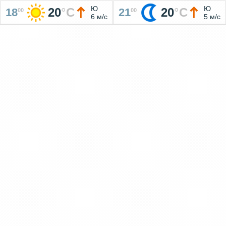
Ю
Ю
20
°
C
20
°
C
18
21
00
00
6 м/с
5 м/с