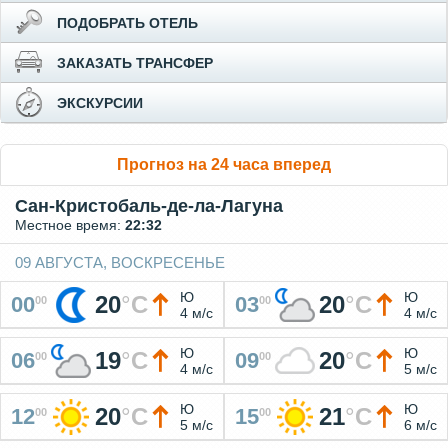
ПОДОБРАТЬ ОТЕЛЬ
ЗАКАЗАТЬ ТРАНСФЕР
ЭКСКУРСИИ
Прогноз на 24 часа вперед
Сан-Кристобаль-де-ла-Лагуна
Местное время:
22:32
09 АВГУСТА, ВОСКРЕСЕНЬЕ
Ю
Ю
20
°
C
20
°
C
00
03
00
00
4 м/с
4 м/с
Ю
Ю
19
°
C
20
°
C
06
09
00
00
4 м/с
5 м/с
Ю
Ю
20
°
C
21
°
C
12
15
00
00
5 м/с
6 м/с