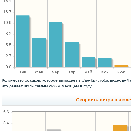
16.4
13.7
10.9
8.2
5.5
2.7
0.0
янв
фев
мар
апр
май
июн
июл
Количество осадков, которое выпадает в Сан-Кристобаль-де-ла-Л
что делает июль самым сухим месяцем в году.
Скорость ветра в июле,
6.3
5.4