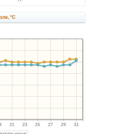
ле, °C
9
21
23
25
27
29
31
ратура ночью