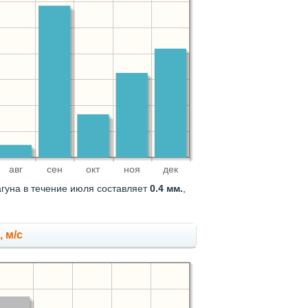
авг
сен
окт
ноя
дек
агуна в течение июля составляет
0.4 мм.
,
 м/с