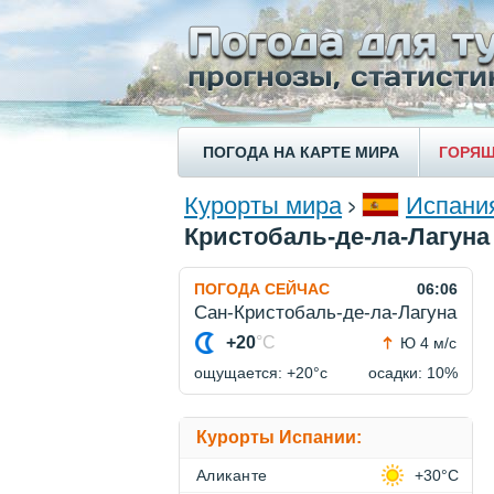
ПОГОДА НА КАРТЕ МИРА
ГОРЯЩ
Курорты мира
Испани
Кристобаль-де-ла-Лагуна
ПОГОДА СЕЙЧАС
06:06
Сан-Кристобаль-де-ла-Лагуна
+20
°C
Ю 4 м/с
ощущается: +20°c
осадки: 10%
Курорты Испании:
Аликанте
+30°C