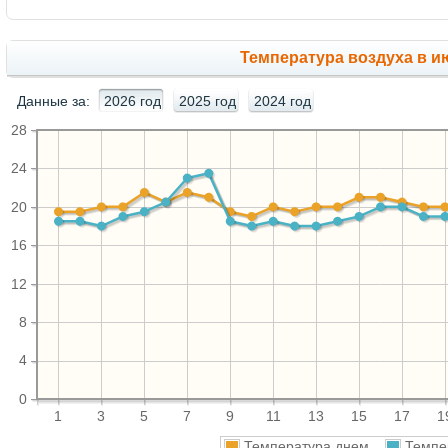
Температура воздуха в ию
Данные за:
2026 год
2025 год
2024 год
28
24
20
16
12
8
4
0
1
3
5
7
9
11
13
15
17
1
Температура днем
Темпе