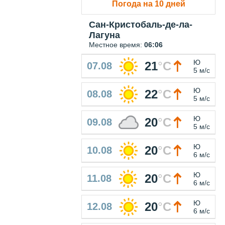
Погода на 10 дней
Сан-Кристобаль-де-ла-
Лагуна
Местное время:
06:06
Ю
21
°
C
07.08
5 м/с
Ю
22
°
C
08.08
5 м/с
Ю
20
°
C
09.08
5 м/с
Ю
20
°
C
10.08
6 м/с
Ю
20
°
C
11.08
6 м/с
Ю
20
°
C
12.08
6 м/с