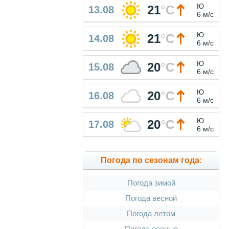
Ю
21
°
C
13.08
6 м/с
Ю
21
°
C
14.08
6 м/с
Ю
20
°
C
15.08
6 м/с
Ю
20
°
C
16.08
6 м/с
Ю
20
°
C
17.08
6 м/с
Погода по сезонам года:
Погода зимой
Погода весной
Погода летом
Погода осенью