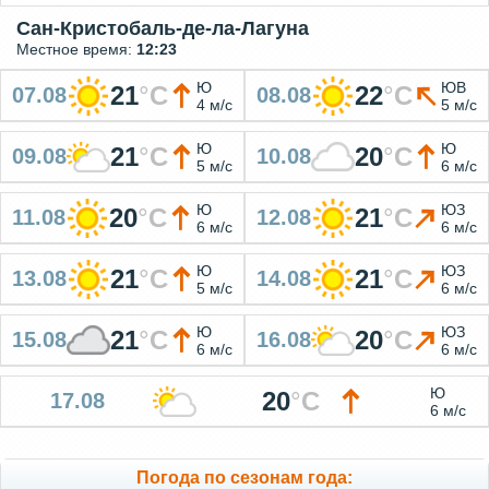
Сан-Кристобаль-де-ла-Лагуна
Местное время:
12:23
Ю
ЮВ
21
°
C
22
°
C
07.08
08.08
4 м/с
5 м/с
Ю
Ю
21
°
C
20
°
C
09.08
10.08
5 м/с
6 м/с
Ю
ЮЗ
20
°
C
21
°
C
11.08
12.08
6 м/с
6 м/с
Ю
ЮЗ
21
°
C
21
°
C
13.08
14.08
5 м/с
6 м/с
Ю
ЮЗ
21
°
C
20
°
C
15.08
16.08
6 м/с
6 м/с
Ю
20
°
C
17.08
6 м/с
Погода по сезонам года: