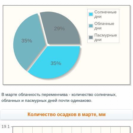
Солнечные
дни
Облачные
29%
дни
Пасмурные
дни
35%
35%
В марте облачность переменчива - количество солнечных,
облачных и пасмурных дней почти одинаково.
Количество осадков в марте, мм
19.1