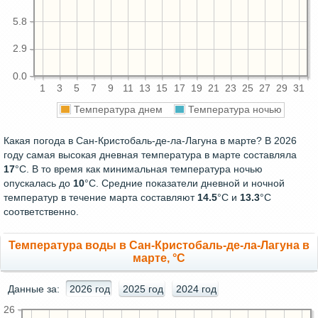
5.8
2.9
0.0
1
3
5
7
9
11
13
15
17
19
21
23
25
27
29
31
Температура днем
Температура ночью
Какая погода в Сан-Кристобаль-де-ла-Лагуна в марте? В 2026
году самая высокая дневная температура в марте составляла
17
°С. В то время как минимальная температура ночью
опускалась до
10
°C. Средние показатели дневной и ночной
температур в течение марта составляют
14.5
°С и
13.3
°С
соответственно.
Температура воды в Сан-Кристобаль-де-ла-Лагуна в
марте, °C
Данные за:
2026 год
2025 год
2024 год
26