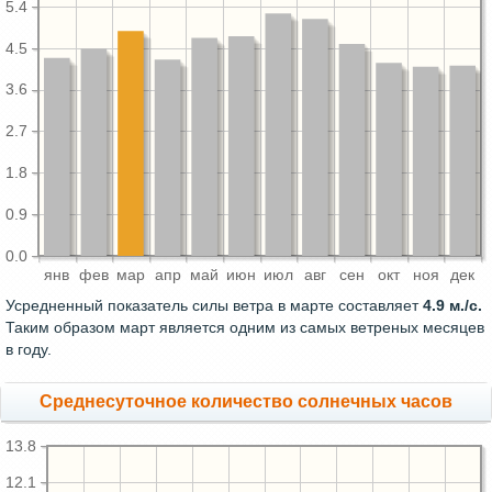
5.4
4.5
3.6
2.7
1.8
0.9
0.0
янв
фев
мар
апр
май
июн
июл
авг
сен
окт
ноя
дек
Усредненный показатель силы ветра в марте составляет
4.9 м./с.
Таким образом март является одним из самых ветреных месяцев
в году.
Среднесуточное количество солнечных часов
13.8
12.1