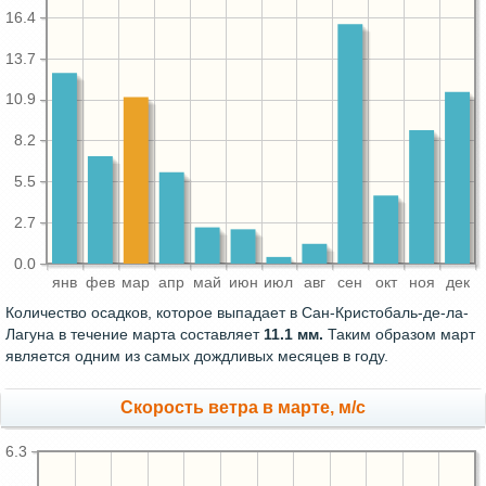
16.4
13.7
10.9
8.2
5.5
2.7
0.0
янв
фев
мар
апр
май
июн
июл
авг
сен
окт
ноя
дек
Количество осадков, которое выпадает в Сан-Кристобаль-де-ла-
Лагуна в течение марта составляет
11.1 мм.
Таким образом март
является одним из самых дождливых месяцев в году.
Скорость ветра в марте, м/с
6.3