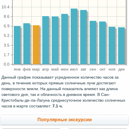
10.4
8.6
6.9
5.2
3.5
1.7
0.0
янв
фев
мар
апр
май
июн
июл
авг
сен
окт
ноя
дек
Данный график показывает усредненное количество часов за
день, в течение которых прямые солнечные лучи достигают
поверхности земли. На данный показатель влияют как длина
светового дня, так и облачность в дневное время. В Сан-
Кристобаль-де-ла-Лагуна среднесуточное количество солнечных
часов в марте составляет:
7.1 ч.
Популярные экскурсии