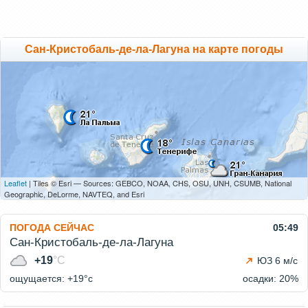
Сан-Кристобаль-де-ла-Лагуна на карте погоды
Leaflet
| Tiles © Esri — Sources: GEBCO, NOAA, CHS, OSU, UNH, CSUMB, National
Geographic, DeLorme, NAVTEQ, and Esri
ПОГОДА СЕЙЧАС
05:49
Сан-Кристобаль-де-ла-Лагуна
+19
°C
ЮЗ 6 м/с
ощущается: +19°c
осадки: 20%