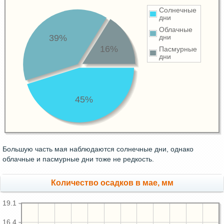
Солнечные
дни
Облачные
39%
дни
16%
Пасмурные
дни
45%
Большую часть мая наблюдаются солнечные дни, однако
облачные и пасмурные дни тоже не редкость.
Количество осадков в мае, мм
19.1
16.4