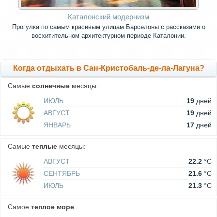
Каталонский модернизм
Прогулка по самым красивым улицам Барселоны с рассказами о
восхитительном архитектурном периоде Каталонии.
Когда отдыхать в Сан-Кристобаль-де-ла-Лагуна?
Самые
солнечные
месяцы:
ИЮЛЬ
19
дней
АВГУСТ
19
дней
ЯНВАРЬ
17
дней
Самые
теплые
месяцы:
АВГУСТ
22.2
°C
СЕНТЯБРЬ
21.6
°C
ИЮЛЬ
21.3
°C
Самое
теплое море
: