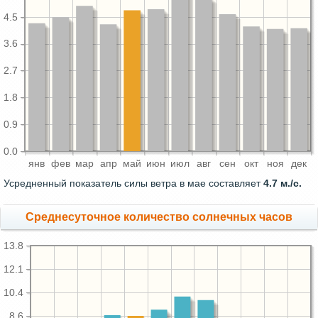
4.5
3.6
2.7
1.8
0.9
0.0
янв
фев
мар
апр
май
июн
июл
авг
сен
окт
ноя
дек
Усредненный показатель силы ветра в мае составляет
4.7 м./с.
Среднесуточное количество солнечных часов
13.8
12.1
10.4
8.6