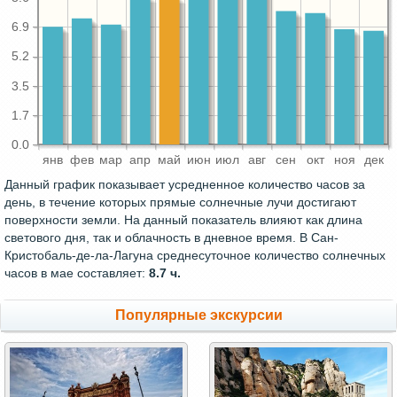
6.9
5.2
3.5
1.7
0.0
янв
фев
мар
апр
май
июн
июл
авг
сен
окт
ноя
дек
Данный график показывает усредненное количество часов за
день, в течение которых прямые солнечные лучи достигают
поверхности земли. На данный показатель влияют как длина
светового дня, так и облачность в дневное время. В Сан-
Кристобаль-де-ла-Лагуна среднесуточное количество солнечных
часов в мае составляет:
8.7 ч.
Популярные экскурсии