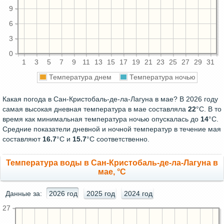
9
6
3
0
1
3
5
7
9
11
13
15
17
19
21
23
25
27
29
31
Температура днем
Температура ночью
Какая погода в Сан-Кристобаль-де-ла-Лагуна в мае? В 2026 году
самая высокая дневная температура в мае составляла
22
°С. В то
время как минимальная температура ночью опускалась до
14
°C.
Средние показатели дневной и ночной температур в течение мая
составляют
16.7
°С и
15.7
°С соответственно.
Температура воды в Сан-Кристобаль-де-ла-Лагуна в
мае, °C
Данные за:
2026 год
2025 год
2024 год
27