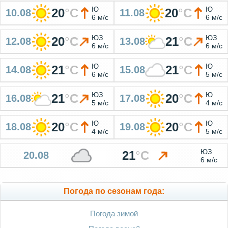
Ю
Ю
20
°
C
20
°
C
10.08
11.08
6 м/с
6 м/с
ЮЗ
ЮЗ
20
°
C
21
°
C
12.08
13.08
6 м/с
6 м/с
Ю
Ю
21
°
C
21
°
C
14.08
15.08
6 м/с
5 м/с
ЮЗ
Ю
21
°
C
20
°
C
16.08
17.08
5 м/с
4 м/с
Ю
Ю
20
°
C
20
°
C
18.08
19.08
4 м/с
5 м/с
ЮЗ
21
°
C
20.08
6 м/с
Погода по сезонам года:
Погода зимой