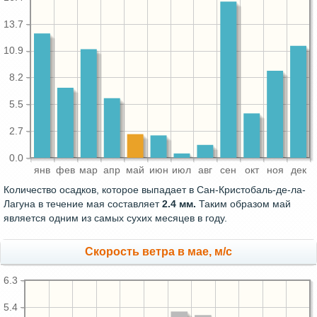
13.7
10.9
8.2
5.5
2.7
0.0
янв
фев
мар
апр
май
июн
июл
авг
сен
окт
ноя
дек
Количество осадков, которое выпадает в Сан-Кристобаль-де-ла-
Лагуна в течение мая составляет
2.4 мм.
Таким образом май
является одним из самых сухих месяцев в году.
Скорость ветра в мае, м/с
6.3
5.4