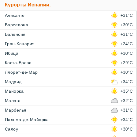
Курорты Испании:
Аликанте
+31°C
Барселона
+30°C
Валенсия
+31°C
Гран-Канария
+24°C
Ибица
+30°C
Коста-Брава
+29°C
Ллорет-де-Мар
+30°C
Мадрид
+34°C
Майорка
+35°C
Малага
+32°C
Марбелья
+31°C
Пальма-де-Майорка
+34°C
Салоу
+30°C