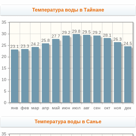
Температура воды в Тайнане
35
29.8
29.5
29.2
29.2
30
28.1
27.7
26.3
25.8
24.5
24.2
25
23.3
23.1
20
15
10
5
0
янв
фев
мар
апр
май
июн
июл
авг
сен
окт
ноя
дек
Температура воды в Санье
35