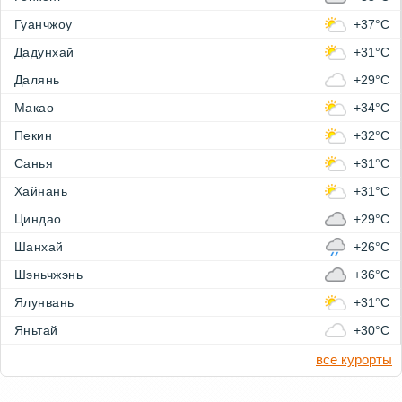
Гуанчжоу
+37°C
Дадунхай
+31°C
Далянь
+29°C
Макао
+34°C
Пекин
+32°C
Санья
+31°C
Хайнань
+31°C
Циндао
+29°C
Шанхай
+26°C
Шэньчжэнь
+36°C
Ялунвань
+31°C
Яньтай
+30°C
все курорты