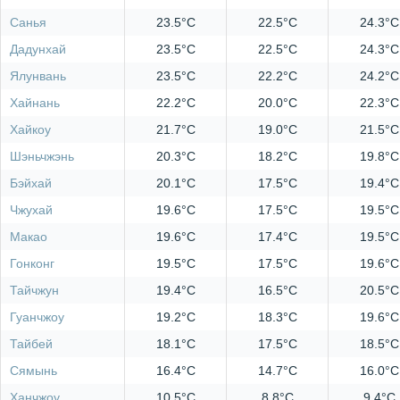
Санья
23.5°C
22.5°C
24.3°C
Дадунхай
23.5°C
22.5°C
24.3°C
Ялунвань
23.5°C
22.2°C
24.2°C
Хайнань
22.2°C
20.0°C
22.3°C
Хайкоу
21.7°C
19.0°C
21.5°C
Шэньчжэнь
20.3°C
18.2°C
19.8°C
Бэйхай
20.1°C
17.5°C
19.4°C
Чжухай
19.6°C
17.5°C
19.5°C
Макао
19.6°C
17.4°C
19.5°C
Гонконг
19.5°C
17.5°C
19.6°C
Тайчжун
19.4°C
16.5°C
20.5°C
Гуанчжоу
19.2°C
18.3°C
19.6°C
Тайбей
18.1°C
17.5°C
18.5°C
Сямынь
16.4°C
14.7°C
16.0°C
Ханчжоу
10.5°C
8.8°C
9.4°C