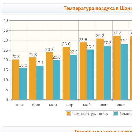
Температура воздуха в Шэнь
40
35
32.2
3
30.8
28.8
30
28.1
27.2
26.6
25.2
23.9
25
22.6
21.3
20.3
20.0
20
17.1
16.0
15
10
5
0
янв
фев
мар
апр
май
июн
июл
Температура днем
Темпе
Температура воды в мор