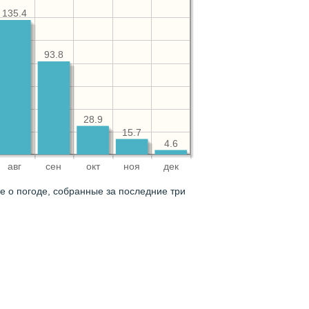
135.4
93.8
28.9
15.7
4.6
авг
сен
окт
ноя
дек
 о погоде, собранные за последние три