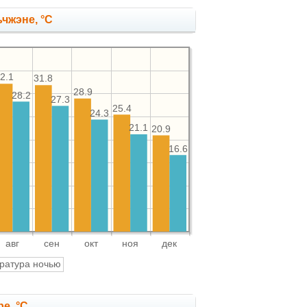
чжэне, °C
2.1
31.8
28.9
28.2
27.3
25.4
24.3
21.1
20.9
16.6
авг
сен
окт
ноя
дек
ратура ночью
е, °C