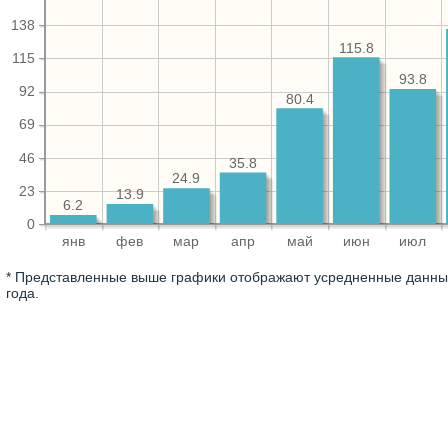
138
115.8
115
93.8
92
80.4
69
46
35.8
24.9
23
13.9
6.2
0
янв
фев
мар
апр
май
июн
июл
* Представленные выше графики отображают усредненные данные
года.