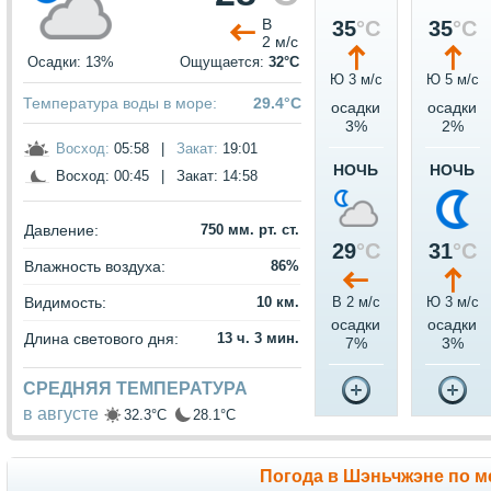
В
35
°C
35
°C
2 м/с
Осадки: 13%
Ощущается:
32°C
Ю 3 м/c
Ю 5 м/c
Температура воды в море:
29.4°C
осадки
осадки
3%
2%
Восход:
05:58
|
Закат:
19:01
НОЧЬ
НОЧЬ
Восход:
00:45
|
Закат:
14:58
Давление:
750 мм. рт. ст.
29
°C
31
°C
Влажность воздуха:
86%
Видимость:
10 км.
В 2 м/c
Ю 3 м/c
осадки
осадки
Длина светового дня:
13 ч. 3 мин.
7%
3%
СРЕДНЯЯ ТЕМПЕРАТУРА
в августе
32.3°C
28.1°C
Погода в Шэньчжэне по м