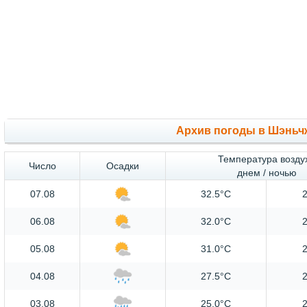
Архив погоды в Шэньч
Температура возду
Число
Осадки
днем / ночью
07.08
32.5°C
2
06.08
32.0°C
2
05.08
31.0°C
2
04.08
27.5°C
2
03.08
25.0°C
2