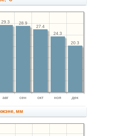
29.3
28.9
27.4
24.3
20.3
авг
сен
окт
ноя
дек
чжэне, мм