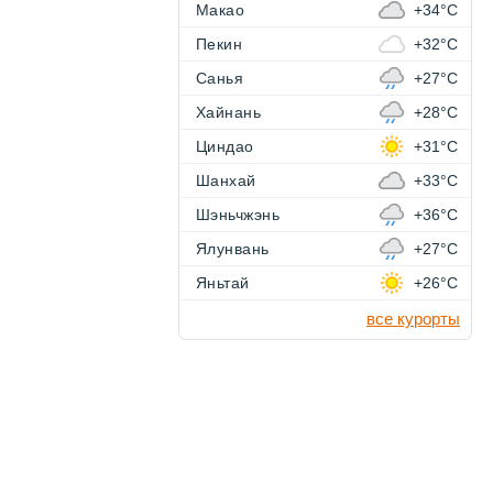
Макао
+34°C
Пекин
+32°C
Санья
+27°C
Хайнань
+28°C
Циндао
+31°C
Шанхай
+33°C
Шэньчжэнь
+36°C
Ялунвань
+27°C
Яньтай
+26°C
все курорты