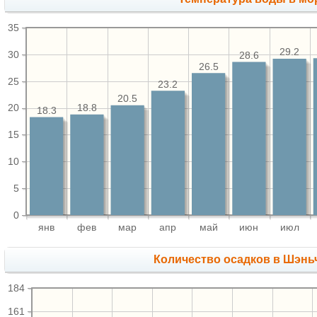
35
29.2
30
28.6
26.5
25
23.2
20.5
18.8
20
18.3
15
10
5
0
янв
фев
мар
апр
май
июн
июл
Количество осадков в Шэнь
184
161