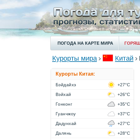
ПОГОДА НА КАРТЕ МИРА
ГОРЯЩ
Курорты мира
Китай
Курорты Китая:
Бэйдайхэ
+27°C
Вэйхай
+26°C
Гонконг
+35°C
Гуанчжоу
+37°C
Дадунхай
+27°C
Далянь
+28°C