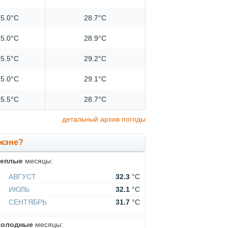
5.0°C
28.7°C
5.0°C
28.9°C
5.5°C
29.2°C
5.0°C
29.1°C
5.5°C
28.7°C
детальный архив погоды
жэне?
теплые
месяцы:
АВГУСТ
32.3
°C
ИЮЛЬ
32.1
°C
СЕНТЯБРЬ
31.7
°C
холодные
месяцы: