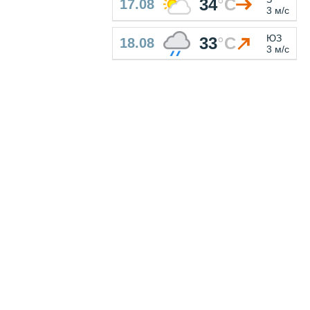
34
°
C
17.08
3 м/с
ЮЗ
33
°
C
18.08
3 м/с