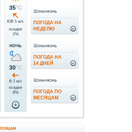
35
°C
Шэньчжэнь
ЮВ 5 м/c
ПОГОДА НА
НЕДЕЛЮ
осадки
2%
Шэньчжэнь
НОЧЬ
ПОГОДА НА
14 ДНЕЙ
30
°C
Шэньчжэнь
В 2 м/c
осадки
ПОГОДА ПО
8%
МЕСЯЦАМ
есяцам