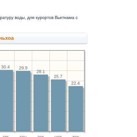
туру воды, для курортов Вьетнама с
ньхоа
30.4
29.9
28.1
25.7
22.4
авг
сен
окт
ноя
дек