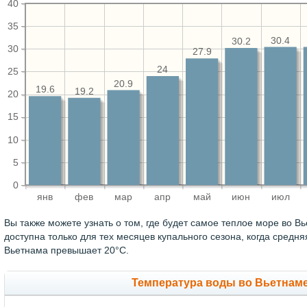
40
35
30.4
30.2
30
27.9
24
25
20.9
19.6
19.2
20
15
10
5
0
янв
фев
мар
апр
май
июн
июл
Вы также можете узнать о том, где будет самое теплое море во 
доступна только для тех месяцев купального сезона, когда средн
Вьетнама превышает 20°C.
Температура воды во Вьетнаме