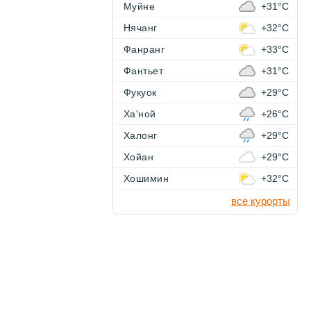
Муйне
+31°C
Нячанг
+32°C
Фанранг
+33°C
Фантьет
+31°C
Фукуок
+29°C
Ха'ной
+26°C
Халонг
+29°C
Хойан
+29°C
Хошимин
+32°C
все курорты