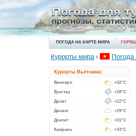
ПОГОДА НА КАРТЕ МИРА
ГОРЯЩ
Курорты мира
Погода
Курорты Вьетнама:
Винперл
+32°C
Вунгтау
+28°C
Далат
+22°C
Дананг
+29°C
Доклет
+31°C
Камрань
+33°C