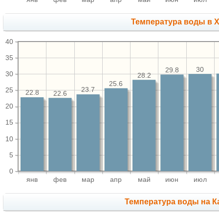
Температура воды в 
40
35
30
29.8
30
28.2
25.6
23.7
25
22.8
22.6
20
15
10
5
0
янв
фев
мар
апр
май
июн
июл
Температура воды на К