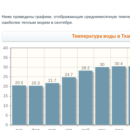
Ниже приведены графики, отображающие среднемесячную темпера
наиболее теплым морем в сентябре.
Температура воды в Тха
40
35
30.4
30
30
28.2
24.7
25
21.7
20.5
20.3
20
15
10
5
0
янв
фев
мар
апр
май
июн
июл