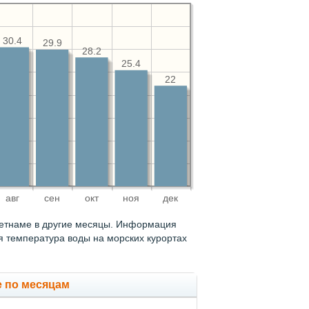
30.4
29.9
28.2
25.4
22
авг
сен
окт
ноя
дек
Вьетнаме в другие месяцы. Информация
яя температура воды на морских курортах
 по месяцам