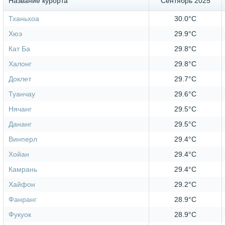
Название курорта
Сентябрь 2025
Тханьхоа
30.0°C
Хюэ
29.9°C
Кат Ба
29.8°C
Халонг
29.8°C
Доклет
29.7°C
Туанчау
29.6°C
Нячанг
29.5°C
Дананг
29.5°C
Винперл
29.4°C
Хойан
29.4°C
Камрань
29.4°C
Хайфон
29.2°C
Фанранг
28.9°C
Фукуок
28.9°C