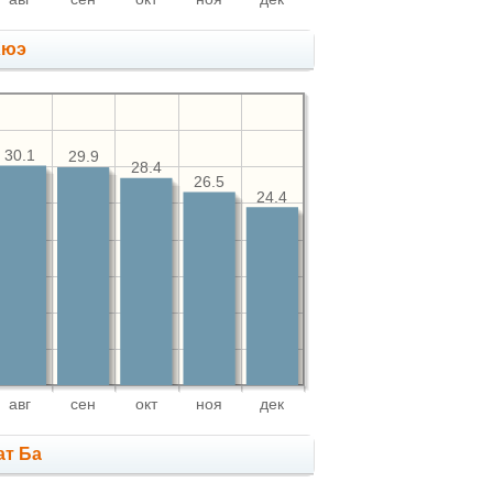
Хюэ
30.1
29.9
28.4
26.5
24.4
авг
сен
окт
ноя
дек
ат Ба