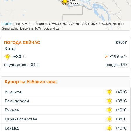
Leaflet
| Tiles © Esri — Sources: GEBCO, NOAA, CHS, OSU, UNH, CSUMB, National
Geographic, DeLorme, NAVTEQ, and Esri
ПОГОДА СЕЙЧАС
09:07
Хива
+33
°C
ЮЗ 6 м/с
ощущается: +31°c
осадки: 0%
Курорты Узбекистана:
Андижан
+40°C
Бельдерсай
+38°C
Бухара
+40°C
Каракалпакстан
+38°C
Коканд
+40°C