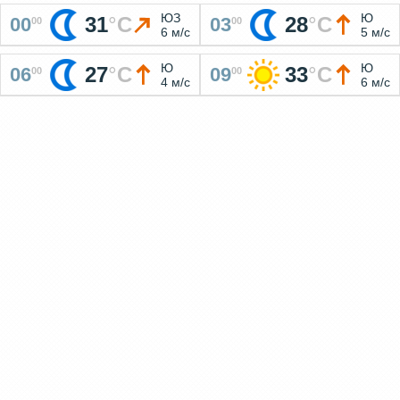
ЮЗ
Ю
31
°
C
28
°
C
00
03
00
00
6 м/с
5 м/с
Ю
Ю
27
°
C
33
°
C
06
09
00
00
4 м/с
6 м/с