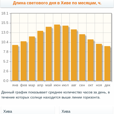
Длина светового дня в Хиве по месяцам, ч.
18.1
15.5
13.0
10.4
7.8
5.2
2.6
0.0
янв
фев
мар
апр
май
июн
июл
авг
сен
окт
ноя
дек
Данный график показывает среднее количество часов за день, в
течение которых солнце находится выше линии горизонта.
Хива
Хива