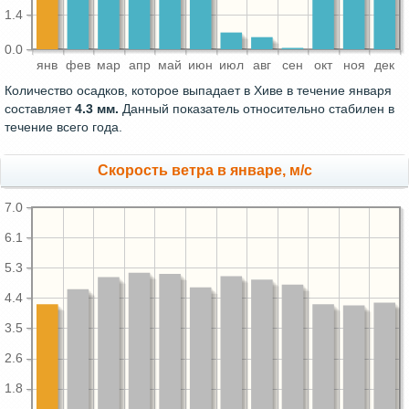
1.4
0.0
янв
фев
мар
апр
май
июн
июл
авг
сен
окт
ноя
дек
Количество осадков, которое выпадает в Хиве в течение января
составляет
4.3 мм.
Данный показатель относительно стабилен в
течение всего года.
Скорость ветра в январе, м/с
7.0
6.1
5.3
4.4
3.5
2.6
1.8