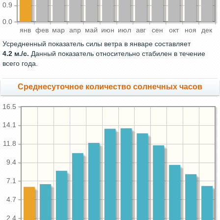
0.9
0.0
янв
фев
мар
апр
май
июн
июл
авг
сен
окт
ноя
дек
Усредненный показатель силы ветра в январе составляет
4.2 м./с.
Данный показатель относительно стабилен в течение
всего года.
Среднесуточное количество солнечных часов
16.5
14.1
11.8
9.4
7.1
4.7
2.4