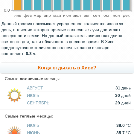
0.0
янв
фев
мар
апр
май
июн
июл
авг
сен
окт
ноя
дек
Данный график показывает усредненное количество часов за
день, в течение которых прямые солнечные лучи достигают
поверхности земли. На данный показатель влияют как длина
светового дня, так и облачность в дневное время. В Хиве
среднесуточное количество солнечных часов в январе
составляет:
6.3 ч.
Когда отдыхать в Хиве?
Самые
солнечные
месяцы:
АВГУСТ
31
день
ИЮЛЬ
30
дней
СЕНТЯБРЬ
29
дней
Самые
теплые
месяцы:
ИЮЛЬ
38.0
°C
ИЮНЬ
35.7
°C