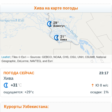
Хива на карте погоды
Leaflet
| Tiles © Esri — Sources: GEBCO, NOAA, CHS, OSU, UNH, CSUMB, National
Geographic, DeLorme, NAVTEQ, and Esri
ПОГОДА СЕЙЧАС
23:17
Хива
+31
°C
Ю 8 м/с
ощущается: +29°c
осадки: 1%
Курорты Узбекистана: