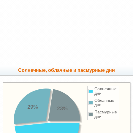
Cолнечные, облачные и пасмурные дни
Солнечные
дни
Облачные
дни
29%
23%
Пасмурные
дни