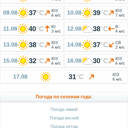
ЮЗ
ЮЗ
37
°
C
39
°
C
09.08
10.08
6 м/с
7 м/с
Ю
В
40
°
C
38
°
C
11.08
12.08
3 м/с
4 м/с
ЮЗ
СВ
38
°
C
37
°
C
13.08
14.08
4 м/с
2 м/с
ЮЗ
ЮЗ
32
°
C
30
°
C
15.08
16.08
6 м/с
6 м/с
ЮЗ
31
°
C
17.08
6 м/с
Погода по сезонам года:
Погода зимой
Погода весной
Погода летом