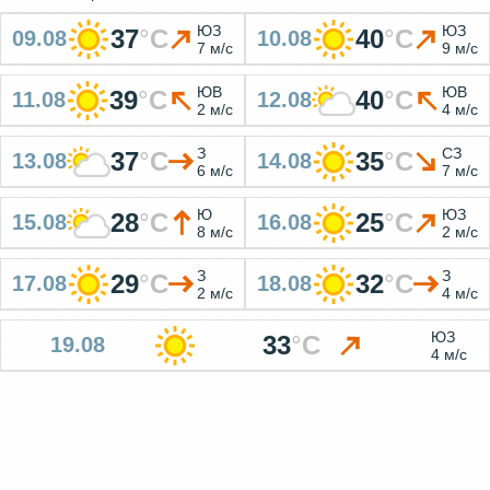
ЮЗ
ЮЗ
37
°
C
40
°
C
09.08
10.08
7 м/с
9 м/с
ЮВ
ЮВ
39
°
C
40
°
C
11.08
12.08
2 м/с
4 м/с
З
СЗ
37
°
C
35
°
C
13.08
14.08
6 м/с
7 м/с
Ю
ЮЗ
28
°
C
25
°
C
15.08
16.08
8 м/с
2 м/с
З
З
29
°
C
32
°
C
17.08
18.08
2 м/с
4 м/с
ЮЗ
33
°
C
19.08
4 м/с