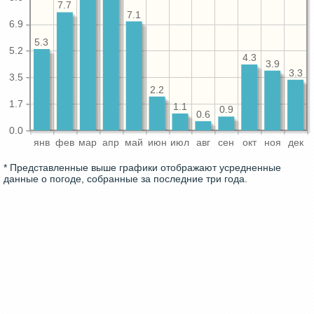
7.7
7.1
6.9
5.3
5.2
4.3
3.9
3.3
3.5
2.2
1.7
1.1
0.9
0.6
0.0
янв
фев
мар
апр
май
июн
июл
авг
сен
окт
ноя
дек
* Представленные выше графики отображают усредненные
данные о погоде, собранные за последние три года.