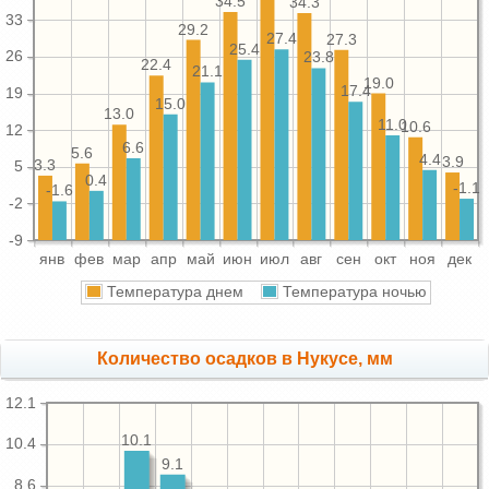
34.5
34.3
33
29.2
27.4
27.3
25.4
26
23.8
22.4
21.1
19.0
17.4
19
15.0
13.0
11.0
10.6
12
6.6
5.6
4.4
3.9
3.3
5
0.4
-1.1
-1.6
-2
-9
янв
фев
мар
апр
май
июн
июл
авг
сен
окт
ноя
дек
Температура днем
Температура ночью
Количество осадков в Нукусе, мм
12.1
10.1
10.4
9.1
8.6