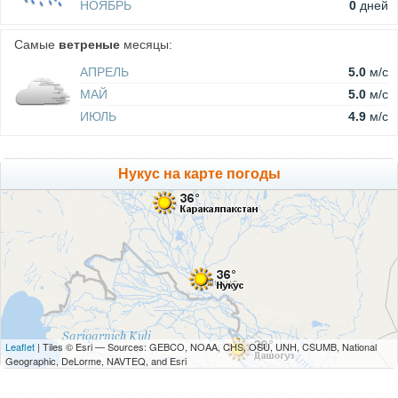
НОЯБРЬ
0
дней
Самые
ветреные
месяцы:
АПРЕЛЬ
5.0
м/c
МАЙ
5.0
м/c
ИЮЛЬ
4.9
м/c
Нукус на карте погоды
Leaflet
| Tiles © Esri — Sources: GEBCO, NOAA, CHS, OSU, UNH, CSUMB, National
Geographic, DeLorme, NAVTEQ, and Esri