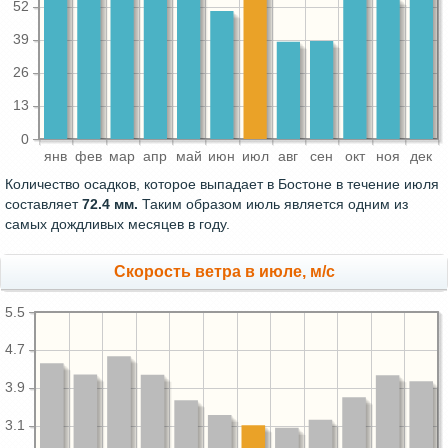
52
39
26
13
0
янв
фев
мар
апр
май
июн
июл
авг
сен
окт
ноя
дек
Количество осадков, которое выпадает в Бостоне в течение июля
составляет
72.4 мм.
Таким образом июль является одним из
самых дождливых месяцев в году.
Скорость ветра в июле, м/с
5.5
4.7
3.9
3.1