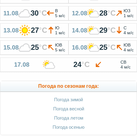
В
ЮЗ
30
°
C
28
°
C
11.08
12.08
5 м/с
1 м/с
Ю
С
27
°
C
29
°
C
13.08
14.08
1 м/с
4 м/с
ЮВ
ЮВ
25
°
C
25
°
C
15.08
16.08
5 м/с
4 м/с
СВ
24
°
C
17.08
4 м/с
Погода по сезонам года:
Погода зимой
Погода весной
Погода летом
Погода осенью