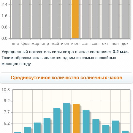
2.4
1.6
0.8
0.0
янв
фев
мар
апр
май
июн
июл
авг
сен
окт
ноя
дек
Усредненный показатель силы ветра в июле составляет
3.2 м./с.
Таким образом июль является одним из самых спокойных
месяцев в году.
Среднесуточное количество солнечных часов
10.8
9.2
7.7
6.2