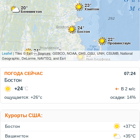
Leaflet
| Tiles © Esri — Sources: GEBCO, NOAA, CHS, OSU, UNH, CSUMB, National
Geographic, DeLorme, NAVTEQ, and Esri
ПОГОДА СЕЙЧАС
07:24
Бостон
+24
°C
В 2 м/с
ощущается: +26°c
осадки: 14%
Курорты США:
Бостон
+37°C
Вашингтон
+35°C