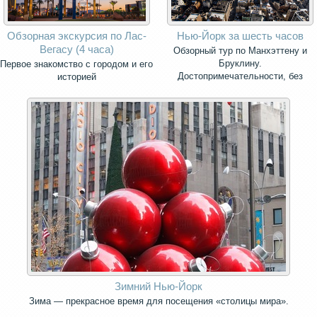
Обзорная экскурсия по Лас-
Нью-Йорк за шесть часов
Вегасу (4 часа)
Обзорный тур по Манхэттену и
Бруклину.
Первое знакомство с городом и его
Достопримечательности, без
историей
которых невозможно представить
себе Нью-Йорк.
Зимний Нью-Йорк
Зима — прекрасное время для посещения «столицы мира».