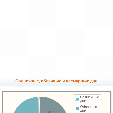
Cолнечные, облачные и пасмурные дни
Солнечные
дни
Облачные
дни
26%