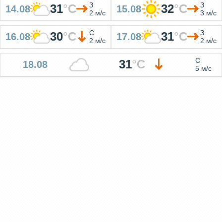
З
З
31
°
C
32
°
C
14.08
15.08
2 м/с
3 м/с
С
З
30
°
C
31
°
C
16.08
17.08
2 м/с
2 м/с
С
31
°
C
18.08
5 м/с