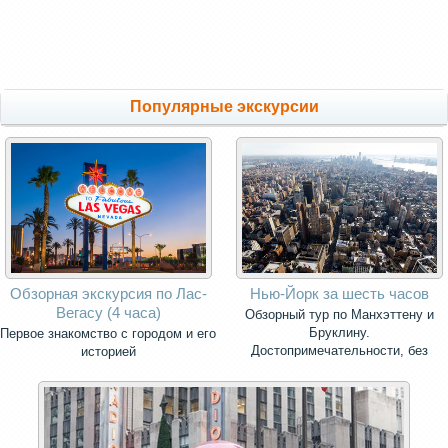
Популярные экскурсии
Обзорная экскурсия по Лас-
Нью-Йорк за шесть часов
Вегасу (4 часа)
Обзорный тур по Манхэттену и
Бруклину.
Первое знакомство с городом и его
Достопримечательности, без
историей
которых невозможно представить
себе Нью-Йорк.