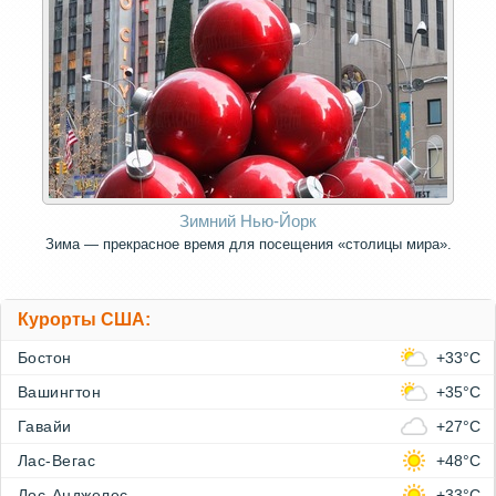
Зимний Нью-Йорк
Зима — прекрасное время для посещения «столицы мира».
Курорты США:
Бостон
+33°C
Вашингтон
+35°C
Гавайи
+27°C
Лас-Вегас
+48°C
Лос-Анджелес
+33°C