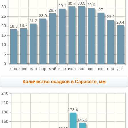
30.5
30.3
29.6
29.1
30
27
26.7
23.9
25
23.2
21.2
20.4
18.7
20
18.3
15
10
5
0
янв
фев
мар
апр
май
июн
июл
авг
сен
окт
ноя
дек
Количество осадков в Сарасоте, мм
240
210
178.4
180
146.2
150