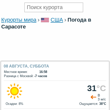
Курорты мира
США
Погода в
Сарасоте
08 АВГУСТА, СУББОТА
Местное время:
16:58
Разница с Москвой:
-7 часов
31
°C
В
3 м/с
Осадки: 8%
Ощущается:
38°C