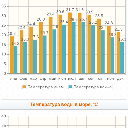
35
31.7
31.6
30.6
30.5
29.4
30
28.5
26.8
26.7
26.6
25.4
25.2
24.8
24.4
25
22.9
22.4
22.4
21.5
19.7
19.3
18.8
20
17.6
16.3
16.3
14.2
15
10
5
0
янв
фев
мар
апр
май
июн
июл
авг
сен
окт
ноя
дек
Температура днем
Температура ночью
Температура воды в море, °C
40
35