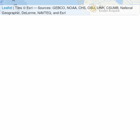
Leaflet
| Tiles © Esri — Sources: GEBCO, NOAA, CHS, OSU, UNH, CSUMB, National
Geographic, DeLorme, NAVTEQ, and Esri