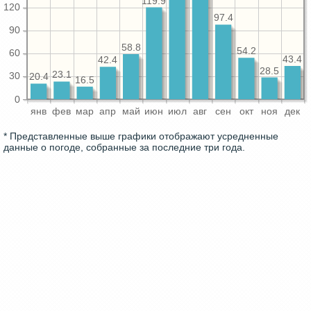
119.9
120
97.4
90
58.8
54.2
60
43.4
42.4
28.5
23.1
30
20.4
16.5
0
янв
фев
мар
апр
май
июн
июл
авг
сен
окт
ноя
дек
* Представленные выше графики отображают усредненные
данные о погоде, собранные за последние три года.