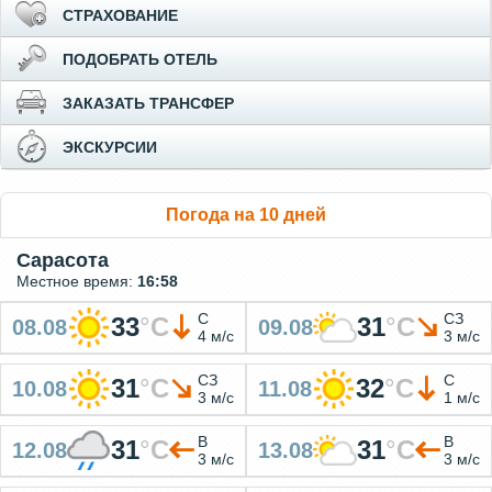
СТРАХОВАНИЕ
ПОДОБРАТЬ ОТЕЛЬ
ЗАКАЗАТЬ ТРАНСФЕР
ЭКСКУРСИИ
Погода на 10 дней
Сарасота
Местное время:
16:58
С
СЗ
33
°
C
31
°
C
08.08
09.08
4 м/с
3 м/с
СЗ
С
31
°
C
32
°
C
10.08
11.08
3 м/с
1 м/с
В
В
31
°
C
31
°
C
12.08
13.08
3 м/с
3 м/с