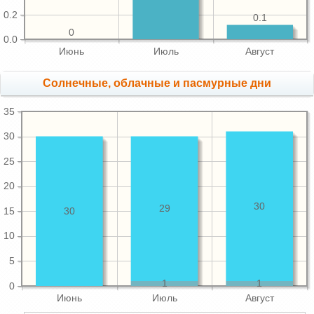
0.2
0.1
0
0.0
Июнь
Июль
Август
Cолнечные, облачные и пасмурные дни
35
30
25
20
30
29
15
30
10
5
1
1
0
Июнь
Июль
Август