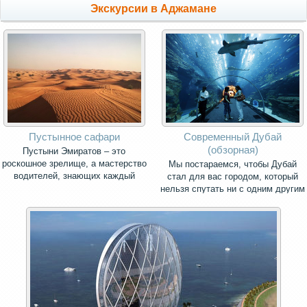
Экскурсии в Аджамане
Пустынное сафари
Современный Дубай
(обзорная)
Пустыни Эмиратов – это
роскошное зрелище, а мастерство
Мы постараемся, чтобы Дубай
водителей, знающих каждый
стал для вас городом, который
сантиметр маршрута, заставит
нельзя спутать ни с одним другим
ваше сердце не раз подпрыгнуть и
городом мира.
стремительно упасть к пяткам.