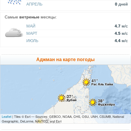
АПРЕЛЬ
0
дней
Самые
ветреные
месяцы:
МАЙ
4.7
м/c
МАРТ
4.5
м/c
ИЮЛЬ
4.4
м/c
Аджман на карте погоды
Leaflet
| Tiles © Esri — Sources: GEBCO, NOAA, CHS, OSU, UNH, CSUMB, National
Geographic, DeLorme, NAVTEQ, and Esri