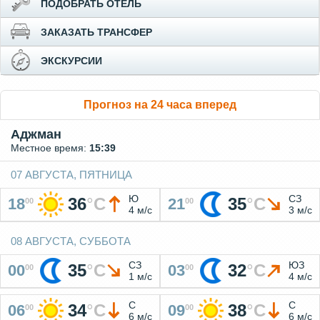
ПОДОБРАТЬ ОТЕЛЬ
ЗАКАЗАТЬ ТРАНСФЕР
ЭКСКУРСИИ
Прогноз на 24 часа вперед
Аджман
Местное время:
15:39
07 АВГУСТА, ПЯТНИЦА
Ю
СЗ
36
°
C
35
°
C
18
21
00
00
4 м/с
3 м/с
08 АВГУСТА, СУББОТА
СЗ
ЮЗ
35
°
C
32
°
C
00
03
00
00
1 м/с
4 м/с
С
С
34
°
C
38
°
C
06
09
00
00
6 м/с
6 м/с