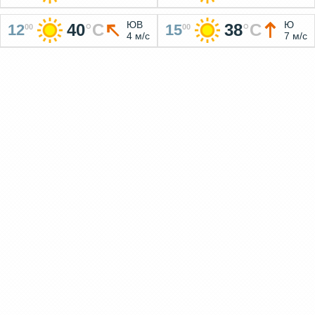
ЮВ
Ю
40
°
C
38
°
C
12
15
00
00
4 м/с
7 м/с