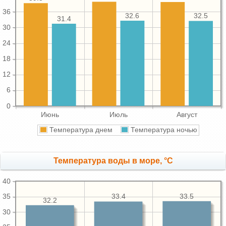
36
32.6
32.5
31.4
30
24
18
12
6
0
Июнь
Июль
Август
Температура днем
Температура ночью
Температура воды в море, °C
40
33.5
35
33.4
32.2
30