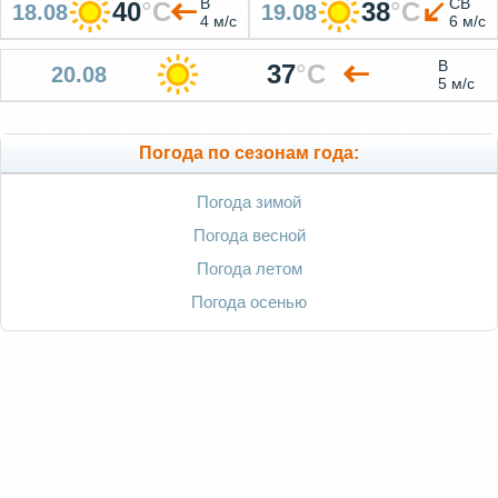
В
СВ
40
°
C
38
°
C
18.08
19.08
4 м/с
6 м/с
В
37
°
C
20.08
5 м/с
Погода по сезонам года:
Погода зимой
Погода весной
Погода летом
Погода осенью