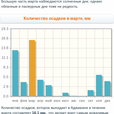
Большую часть марта наблюдаются солнечные дни, однако
облачные и пасмурные дни тоже не редкость.
Количество осадков в марте, мм
19.3
16.6
13.8
11.1
8.3
5.5
2.8
0.0
янв
фев
мар
апр
май
июн
июл
авг
сен
окт
ноя
дек
Количество осадков, которое выпадает в Аджамане в течение
марта составляет
16.1 мм.
, что делает март самым дождливым