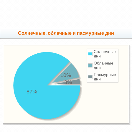
Cолнечные, облачные и пасмурные дни
Солнечные
дни
Облачные
дни
10%
Пасмурные
дни
3%
87%