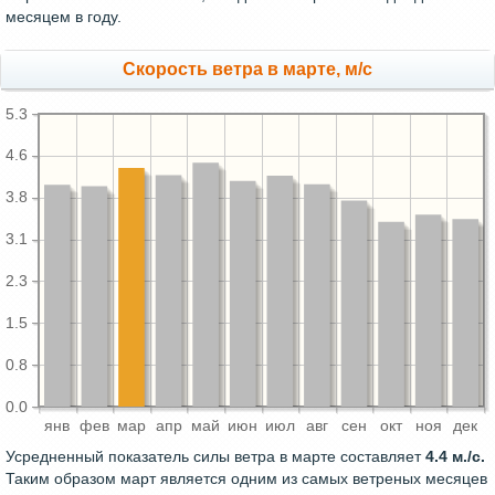
месяцем в году.
Скорость ветра в марте, м/с
5.3
4.6
3.8
3.1
2.3
1.5
0.8
0.0
янв
фев
мар
апр
май
июн
июл
авг
сен
окт
ноя
дек
Усредненный показатель силы ветра в марте составляет
4.4 м./с.
Таким образом март является одним из самых ветреных месяцев