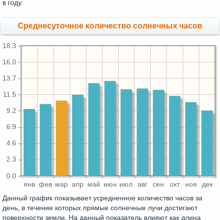
в году.
Среднесуточное количество солнечных часов
18.3
16.0
13.7
11.5
9.2
6.9
4.6
2.3
0.0
янв
фев
мар
апр
май
июн
июл
авг
сен
окт
ноя
дек
Данный график показывает усредненное количество часов за
день, в течение которых прямые солнечные лучи достигают
поверхности земли. На данный показатель влияют как длина