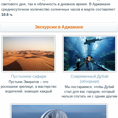
светового дня, так и облачность в дневное время. В Аджамане
среднесуточное количество солнечных часов в марте составляет:
10.6 ч.
Экскурсии в Аджамане
Пустынное сафари
Современный Дубай
(обзорная)
Пустыни Эмиратов – это
роскошное зрелище, а мастерство
Мы постараемся, чтобы Дубай
водителей, знающих каждый
стал для вас городом, который
сантиметр маршрута, заставит
нельзя спутать ни с одним другим
ваше сердце не раз подпрыгнуть и
городом мира.
стремительно упасть к пяткам.