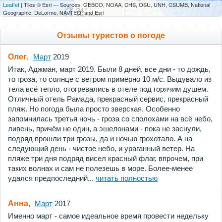
Leaflet
| Tiles © Esri — Sources: GEBCO, NOAA, CHS, OSU, UNH, CSUMB, National
Geographic, DeLorme, NAVTEQ, and Esri
Отзывы туристов о погоде
Олег
,
Март
2019
Итак, Аджман, март 2019. Были 8 дней, все дни - то дождь,
то гроза, то солнце с ветром примерно 10 м/с. Выдувало из
тела всё тепло, отогревались в отеле под горячим душем.
Отличный отель Рамада, прекрасный сервис, прекрасный
пляж. Но погода была просто зверская. Особенно
запомнилась третья ночь - гроза со сполохами на всё небо,
ливень, причём не один, а эшелонами - пока не заснули,
подряд прошли три грозы, да и ночью грохотало. А на
следующий день - чистое небо, и ураганный ветер. На
пляже три дня подряд висел красный флаг, впрочем, при
таких волнах и сам не полезешь в море. Более-менее
удался предпоследний...
читать полностью
Анна
,
Март
2017
Именно март - самое идеальное время провести недельку