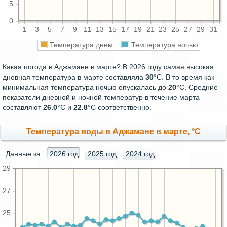
5
0
1
3
5
7
9
11
13
15
17
19
21
23
25
27
29
31
Температура днем
Температура ночью
Какая погода в Аджамане в марте? В 2026 году самая высокая
дневная температура в марте составляла
30
°С. В то время как
минимальная температура ночью опускалась до
20
°C. Средние
показатели дневной и ночной температур в течение марта
составляют
26.0
°С и
22.8
°С соответственно.
Температура воды в Аджамане в марте, °C
Данные за:
2026 год
2025 год
2024 год
29
27
25