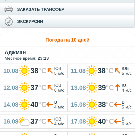
ЗАКАЗАТЬ ТРАНСФЕР
ЭКСКУРСИИ
Погода на 10 дней
Аджман
Местное время:
23:13
ЮВ
ЮВ
38
°
C
38
°
C
10.08
11.08
5 м/с
5 м/с
ЮВ
Ю
37
°
C
39
°
C
12.08
13.08
6 м/с
4 м/с
В
В
40
°
C
38
°
C
14.08
15.08
4 м/с
5 м/с
ЮВ
В
37
°
C
40
°
C
16.08
17.08
4 м/с
6 м/с