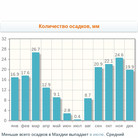
Количество осадков, мм
32
28
26.7
24.6
24
22.1
20.9
19.9
20
17.6
16.9
16
12.9
12
9.1
8.7
8
4
2.8
0.4
0
янв
фев
мар
апр
май
июн
июл
авг
сен
окт
ноя
дек
Меньше всего осадков в Махдии выпадает
в июле
. Средний