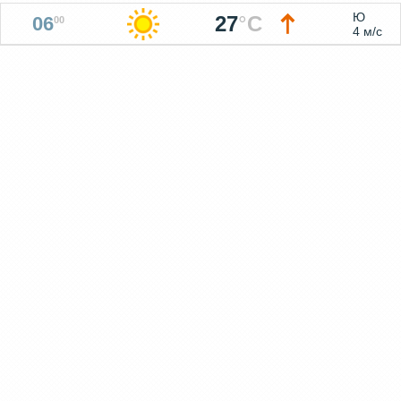
Ю
27
°
C
06
00
4 м/с