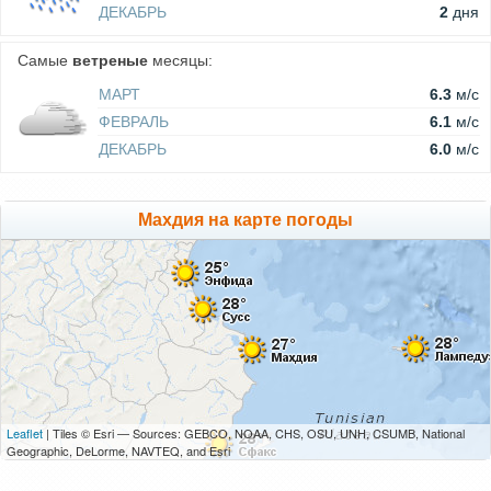
ДЕКАБРЬ
2
дня
Самые
ветреные
месяцы:
МАРТ
6.3
м/c
ФЕВРАЛЬ
6.1
м/c
ДЕКАБРЬ
6.0
м/c
Махдия на карте погоды
Leaflet
| Tiles © Esri — Sources: GEBCO, NOAA, CHS, OSU, UNH, CSUMB, National
Geographic, DeLorme, NAVTEQ, and Esri