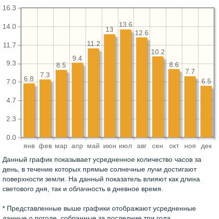
16.3
13.6
14.0
13
12.6
11.2
11.7
10.2
9.4
9.3
8.6
8.5
7.7
7.3
6.8
6.5
7.0
4.7
2.3
0.0
янв
фев
мар
апр
май
июн
июл
авг
сен
окт
ноя
дек
Данный график показывает усредненное количество часов за
день, в течение которых прямые солнечные лучи достигают
поверхности земли. На данный показатель влияют как длина
светового дня, так и облачность в дневное время.
* Представленные выше графики отображают усредненные
данные о погоде, собранные за последние три года.