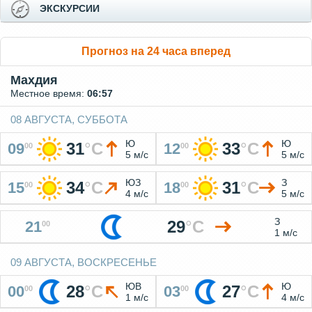
ЭКСКУРСИИ
Прогноз на 24 часа вперед
Махдия
Местное время:
06:57
08 АВГУСТА, СУББОТА
Ю
Ю
31
°
C
33
°
C
09
12
00
00
5 м/с
5 м/с
ЮЗ
З
34
°
C
31
°
C
15
18
00
00
4 м/с
5 м/с
З
29
°
C
21
00
1 м/с
09 АВГУСТА, ВОСКРЕСЕНЬЕ
ЮВ
Ю
28
°
C
27
°
C
00
03
00
00
1 м/с
4 м/с