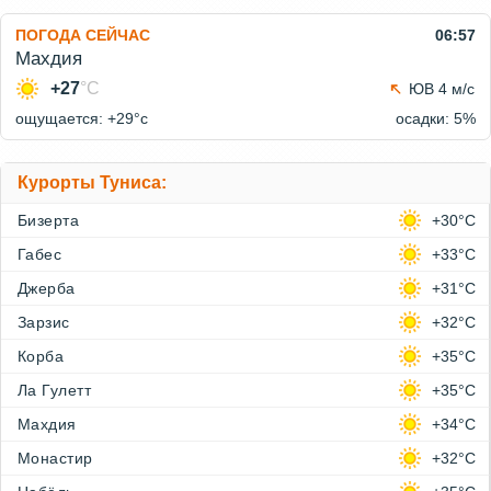
ПОГОДА СЕЙЧАС
06:57
Махдия
+27
°C
ЮВ 4 м/с
ощущается: +29°c
осадки: 5%
Курорты Туниса:
Бизерта
+30°C
Габес
+33°C
Джерба
+31°C
Зарзис
+32°C
Корба
+35°C
Ла Гулетт
+35°C
Махдия
+34°C
Монастир
+32°C