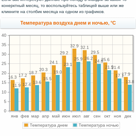
конерктный месяц, то воспользуйтесь таблицей выше или же
кликните на столбик месяца на одном из графиков.
Температура воздуха днем и ночью, °C
40
35
32.9
32.1
29.5
29.2
30
26.2
25.9
25.6
24.8
24.1
25
23.1
21.5
21.4
20.3
19.0
18.7
20
17.9
17.2
17.1
16.3
15.5
13.8
13.6
15
12.4
11.9
10
5
0
янв
фев
мар
апр
май
июн
июл
авг
сен
окт
ноя
дек
Температура днем
Температура ночью