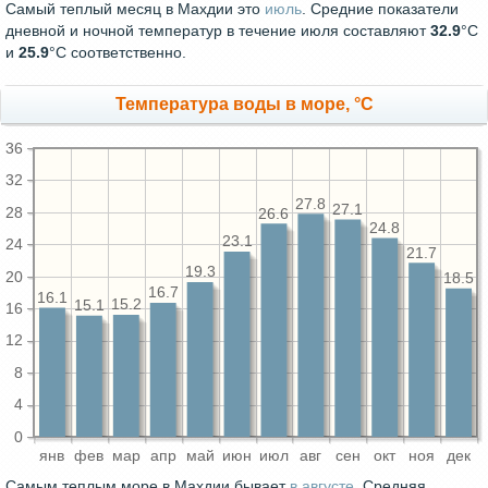
Самый теплый месяц в Махдии это
июль
. Средние показатели
дневной и ночной температур в течение июля составляют
32.9
°С
и
25.9
°С соответственно.
Температура воды в море, °C
36
32
27.8
27.1
28
26.6
24.8
23.1
24
21.7
19.3
20
18.5
16.7
16.1
15.2
15.1
16
12
8
4
0
янв
фев
мар
апр
май
июн
июл
авг
сен
окт
ноя
дек
Самым теплым море в Махдии бывает
в августе
. Средняя