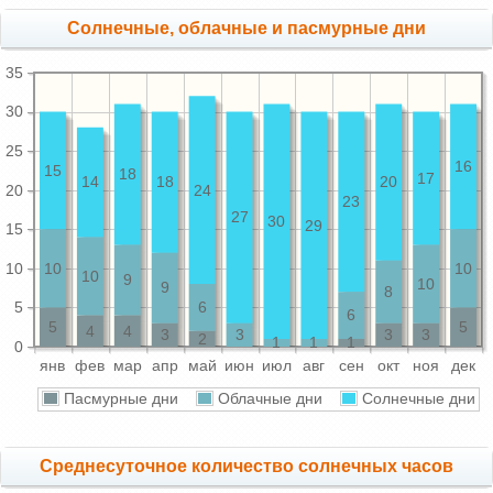
Cолнечные, облачные и пасмурные дни
35
30
25
16
15
18
17
14
18
20
20
24
23
27
30
29
15
10
10
10
10
9
10
9
8
5
6
6
5
5
4
4
3
3
3
3
2
1
1
1
0
янв
фев
мар
апр
май
июн
июл
авг
сен
окт
ноя
дек
Пасмурные дни
Облачные дни
Солнечные дни
Среднесуточное количество солнечных часов