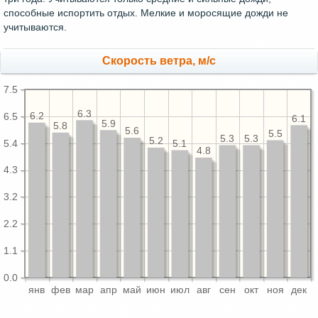
способные испортить отдых. Мелкие и моросящие дожди не
учитываются.
Скорость ветра, м/с
7.5
6.3
6.2
6.5
6.1
5.9
5.8
5.6
5.5
5.3
5.3
5.2
5.4
5.1
4.8
4.3
3.2
2.2
1.1
0.0
янв
фев
мар
апр
май
июн
июл
авг
сен
окт
ноя
дек