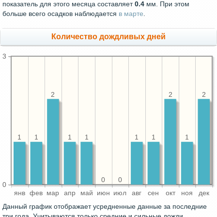
показатель для этого месяца составляет
0.4
мм. При этом
больше всего осадков наблюдается
в марте
.
Количество дождливых дней
3
2
2
2
1
1
1
1
1
1
1
0
0
0
янв
фев
мар
апр
май
июн
июл
авг
сен
окт
ноя
дек
Данный график отображает усредненные данные за последние
три года. Учитываются только средние и сильные дожди,