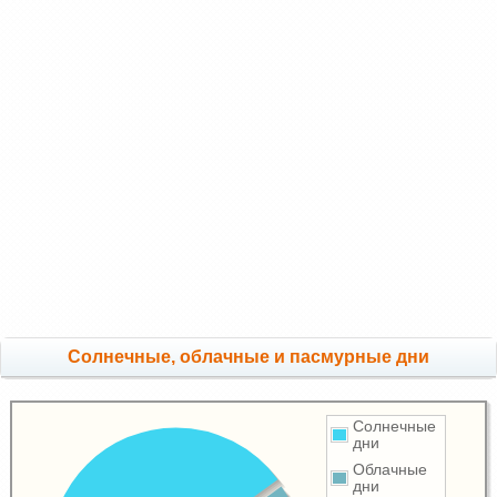
Cолнечные, облачные и пасмурные дни
Солнечные
дни
Облачные
дни