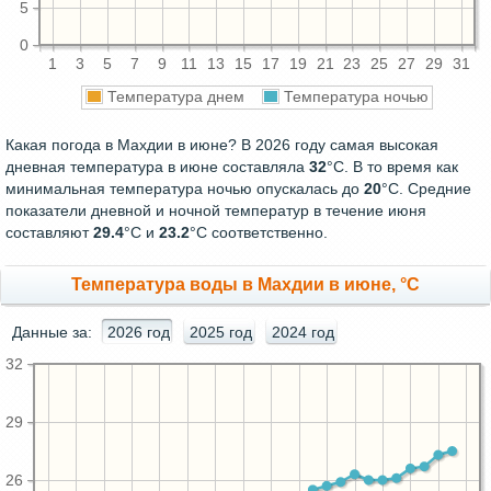
5
0
1
3
5
7
9
11
13
15
17
19
21
23
25
27
29
31
Температура днем
Температура ночью
Какая погода в Махдии в июне? В 2026 году самая высокая
дневная температура в июне составляла
32
°С. В то время как
минимальная температура ночью опускалась до
20
°C. Средние
показатели дневной и ночной температур в течение июня
составляют
29.4
°С и
23.2
°С соответственно.
Температура воды в Махдии в июне, °C
Данные за:
2026 год
2025 год
2024 год
32
29
26