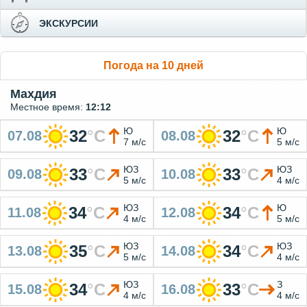
ЭКСКУРСИИ
Погода на 10 дней
Махдия
Местное время:
12:12
Ю
Ю
32
°
C
32
°
C
07.08
08.08
7 м/с
5 м/с
ЮЗ
ЮЗ
33
°
C
33
°
C
09.08
10.08
5 м/с
4 м/с
ЮЗ
Ю
34
°
C
34
°
C
11.08
12.08
4 м/с
5 м/с
ЮЗ
ЮЗ
35
°
C
34
°
C
13.08
14.08
5 м/с
4 м/с
ЮЗ
З
34
°
C
33
°
C
15.08
16.08
4 м/с
4 м/с