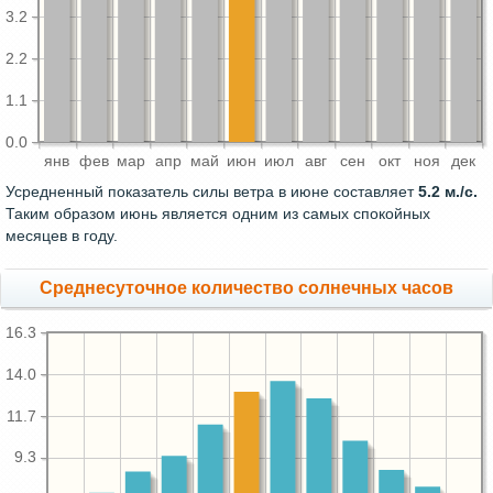
3.2
2.2
1.1
0.0
янв
фев
мар
апр
май
июн
июл
авг
сен
окт
ноя
дек
Усредненный показатель силы ветра в июне составляет
5.2 м./с.
Таким образом июнь является одним из самых спокойных
месяцев в году.
Среднесуточное количество солнечных часов
16.3
14.0
11.7
9.3