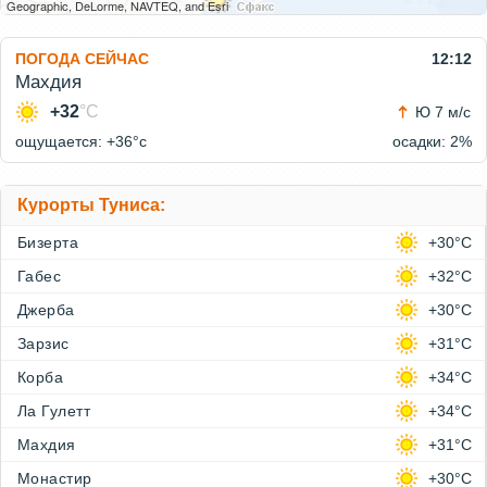
Geographic, DeLorme, NAVTEQ, and Esri
ПОГОДА СЕЙЧАС
12:12
Махдия
+32
°C
Ю 7 м/с
ощущается: +36°c
осадки: 2%
Курорты Туниса:
Бизерта
+30°C
Габес
+32°C
Джерба
+30°C
Зарзис
+31°C
Корба
+34°C
Ла Гулетт
+34°C
Махдия
+31°C
Монастир
+30°C