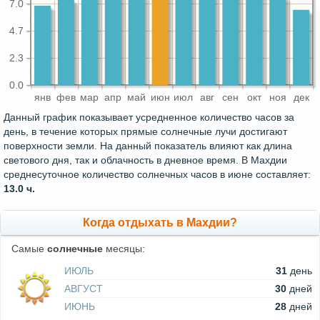
7.0
4.7
2.3
0.0
янв
фев
мар
апр
май
июн
июл
авг
сен
окт
ноя
дек
Данный график показывает усредненное количество часов за
день, в течение которых прямые солнечные лучи достигают
поверхности земли. На данный показатель влияют как длина
светового дня, так и облачность в дневное время. В Махдии
среднесуточное количество солнечных часов в июне составляет:
13.0 ч.
Когда отдыхать в Махдии?
Самые
солнечные
месяцы:
ИЮЛЬ
31
день
АВГУСТ
30
дней
ИЮНЬ
28
дней