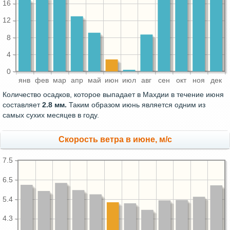
16
12
8
4
0
янв
фев
мар
апр
май
июн
июл
авг
сен
окт
ноя
дек
Количество осадков, которое выпадает в Махдии в течение июня
составляет
2.8 мм.
Таким образом июнь является одним из
самых сухих месяцев в году.
Скорость ветра в июне, м/с
7.5
6.5
5.4
4.3