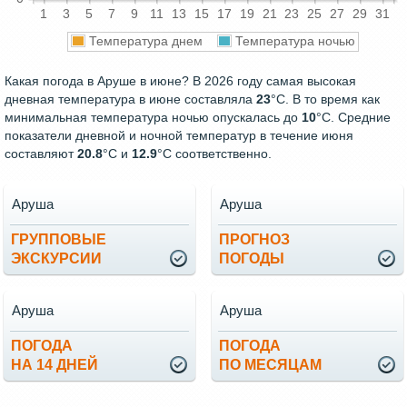
1
3
5
7
9
11
13
15
17
19
21
23
25
27
29
31
Температура днем
Температура ночью
Какая погода в Аруше в июне? В 2026 году самая высокая
дневная температура в июне составляла
23
°С. В то время как
минимальная температура ночью опускалась до
10
°C. Средние
показатели дневной и ночной температур в течение июня
составляют
20.8
°С и
12.9
°С соответственно.
Аруша
Аруша
ГРУППОВЫЕ
ПРОГНОЗ
ЭКСКУРСИИ
ПОГОДЫ
Аруша
Аруша
ПОГОДА
ПОГОДА
НА 14 ДНЕЙ
ПО МЕСЯЦАМ