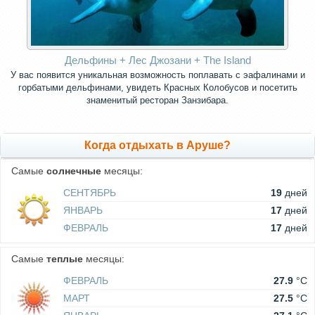
Дельфины + Лес Джозани + The Island
У вас появится уникальная возможность поплавать с эафалинами и
горбатыми дельфинами, увидеть Красных Колобусов и посетить
знаменитый ресторан Занзибара.
Когда отдыхать в Аруше?
Самые
солнечные
месяцы:
СЕНТЯБРЬ
19
дней
ЯНВАРЬ
17
дней
ФЕВРАЛЬ
17
дней
Самые
теплые
месяцы:
ФЕВРАЛЬ
27.9
°C
МАРТ
27.5
°C