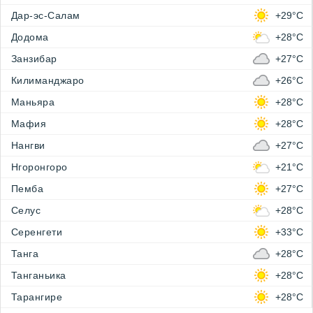
Дар-эс-Салам
+29°C
Додома
+28°C
Занзибар
+27°C
Килиманджаро
+26°C
Маньяра
+28°C
Мафия
+28°C
Нангви
+27°C
Нгоронгоро
+21°C
Пемба
+27°C
Селус
+28°C
Серенгети
+33°C
Танга
+28°C
Танганьика
+28°C
Тарангире
+28°C