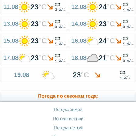
СЗ
СЗ
23
°
C
24
°
C
11.08
12.08
3 м/с
4 м/с
СЗ
СЗ
23
°
C
23
°
C
13.08
14.08
5 м/с
5 м/с
СЗ
СЗ
23
°
C
24
°
C
15.08
16.08
4 м/с
4 м/с
СЗ
СЗ
23
°
C
21
°
C
17.08
18.08
4 м/с
5 м/с
СЗ
23
°
C
19.08
4 м/с
Погода по сезонам года:
Погода зимой
Погода весной
Погода летом