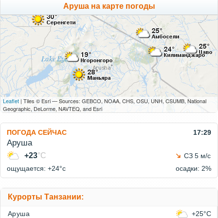
Аруша на карте погоды
Leaflet
| Tiles © Esri — Sources: GEBCO, NOAA, CHS, OSU, UNH, CSUMB, National
Geographic, DeLorme, NAVTEQ, and Esri
ПОГОДА СЕЙЧАС
17:29
Аруша
+23
°C
СЗ 5 м/с
ощущается: +24°c
осадки: 2%
Курорты Танзании:
Аруша
+25°C