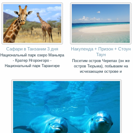
Сафари в Танзании 3 дня
Накупенда + Призон + Стоун
Таун
Национальный парк озеро Маньяра
- Кратер Нгоронгоро -
Посетим остров Черепах (он же
Национальный парк Тарангире
остров Тюрьма), побываем на
исчезающем острове и
прогуляемся по каменному городу.