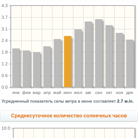
4.3
3.7
3.1
2.4
1.8
1.2
0.6
0.0
янв
фев
мар
апр
май
июн
июл
авг
сен
окт
ноя
дек
Усредненный показатель силы ветра в июне составляет
2.7 м./с.
Среднесуточное количество солнечных часов
10.0