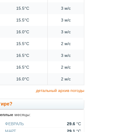
15.5°C
3 м/с
15.5°C
3 м/с
16.0°C
3 м/с
15.5°C
2 м/с
16.5°C
3 м/с
16.5°C
2 м/с
16.0°C
2 м/с
детальный архив погоды
гире?
теплые
месяцы:
ФЕВРАЛЬ
29.6
°C
МАРТ
29.1
°C