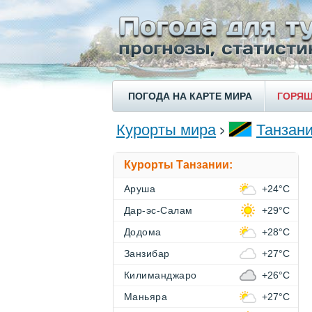
ПОГОДА НА КАРТЕ МИРА
ГОРЯЩ
Курорты мира
Танзан
Курорты Танзании:
Аруша
+24°C
Дар-эс-Салам
+29°C
Додома
+28°C
Занзибар
+27°C
Килиманджаро
+26°C
Маньяра
+27°C