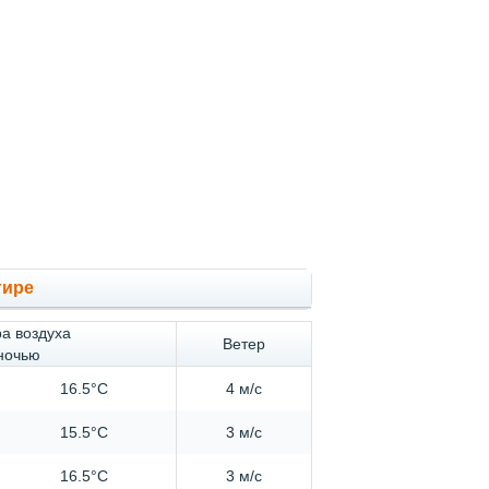
гире
а воздуха
Ветер
 ночью
16.5°C
4 м/с
15.5°C
3 м/с
16.5°C
3 м/с