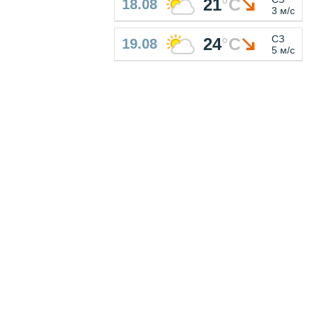
21
°
C
18.08
3 м/с
СЗ
24
°
C
19.08
5 м/с