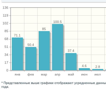
136
119
100.5
102
85
85
71.1
68
50.4
51
37.4
34
17
4.6
2.8
0
янв
фев
мар
апр
май
июн
июл
* Представленные выше графики отображают усредненные данные
года.