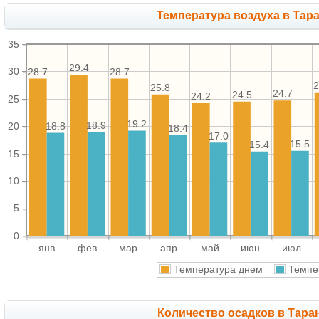
Температура воздуха в Тара
35
29.4
30
28.7
28.7
2
25.8
24.7
24.5
24.2
25
19.2
18.9
18.8
20
18.4
17.0
15.5
15.4
15
10
5
0
янв
фев
мар
апр
май
июн
июл
Температура днем
Темпе
Количество осадков в Тара