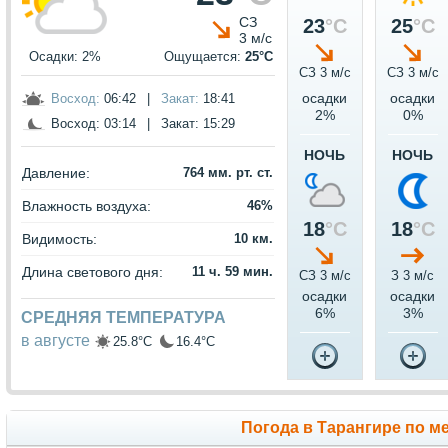
СЗ
23
°C
25
°C
3 м/с
Осадки: 2%
Ощущается:
25°C
СЗ 3 м/c
СЗ 3 м/c
осадки
осадки
Восход:
06:42
|
Закат:
18:41
2%
0%
Восход:
03:14
|
Закат:
15:29
НОЧЬ
НОЧЬ
Давление:
764 мм. рт. ст.
Влажность воздуха:
46%
18
°C
18
°C
Видимость:
10 км.
Длина светового дня:
11 ч. 59 мин.
СЗ 3 м/c
З 3 м/c
осадки
осадки
6%
3%
СРЕДНЯЯ ТЕМПЕРАТУРА
в августе
25.8°C
16.4°C
Погода в Тарангире по м