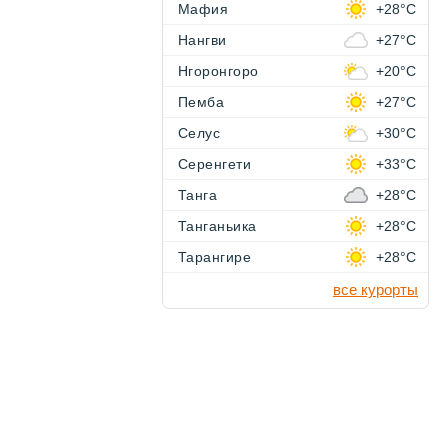
Мафия
+28°C
Нангви
+27°C
Нгоронгоро
+20°C
Пемба
+27°C
Селус
+30°C
Серенгети
+33°C
Танга
+28°C
Танганьика
+28°C
Тарангире
+28°C
все курорты