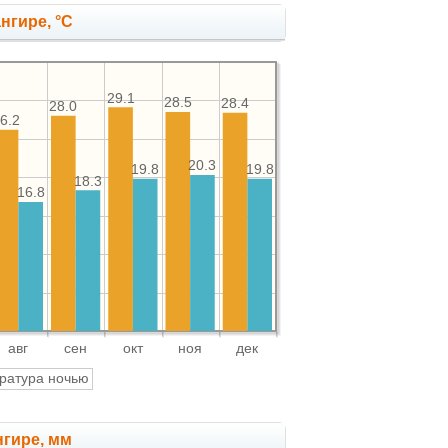
нгире, °C
29.1
28.5
28.4
28.0
6.2
20.3
19.8
19.8
18.3
16.8
авг
сен
окт
ноя
дек
ратура ночью
нгире, мм