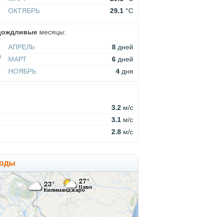
ОКТЯБРЬ
29.1
°C
дождливые
месяцы:
АПРЕЛЬ
8
дней
МАРТ
6
дней
НОЯБРЬ
4
дня
3.2
м/c
3.1
м/c
2.8
м/c
годы