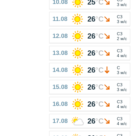
25
°
C
10.08
3 м/с
СЗ
26
°
C
11.08
3 м/с
СЗ
26
°
C
12.08
2 м/с
СЗ
26
°
C
13.08
4 м/с
С
26
°
C
14.08
3 м/с
СЗ
26
°
C
15.08
3 м/с
СЗ
26
°
C
16.08
4 м/с
СЗ
26
°
C
17.08
4 м/с
СЗ