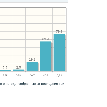
79.8
63.4
19.8
2.9
2.2
авг
сен
окт
ноя
дек
 о погоде, собранные за последние три