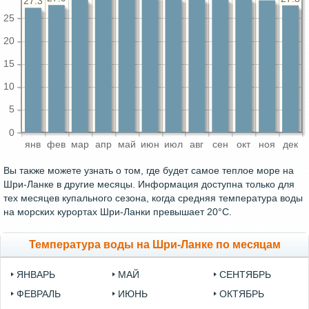
27.3
25
20
15
10
5
0
янв
фев
мар
апр
май
июн
июл
авг
сен
окт
ноя
дек
Вы также можете узнать о том, где будет самое теплое море на
Шри-Ланке в другие месяцы. Информация доступна только для
тех месяцев купального сезона, когда средняя температура воды
на морских курортах Шри-Ланки превышает 20°C.
Температура воды на Шри-Ланке по месяцам
ЯНВАРЬ
МАЙ
СЕНТЯБРЬ
ФЕВРАЛЬ
ИЮНЬ
ОКТЯБРЬ