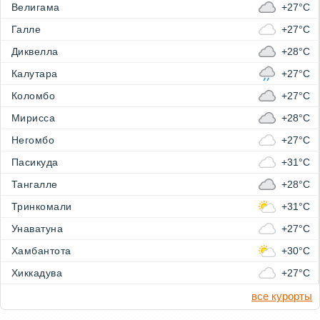
Велигама
+27°C
Галле
+27°C
Диквелла
+28°C
Калутара
+27°C
Коломбо
+27°C
Мирисса
+28°C
Негомбо
+27°C
Пасикуда
+31°C
Тангалле
+28°C
Тринкомали
+31°C
Унаватуна
+27°C
Хамбантота
+30°C
Хиккадува
+27°C
все курорты