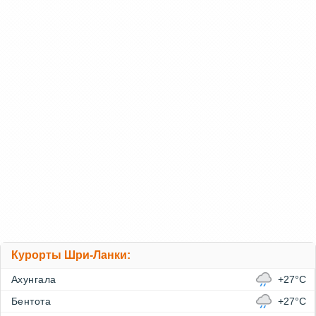
Курорты Шри-Ланки:
Ахунгала
+27°C
Бентота
+27°C