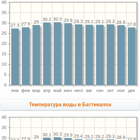
40
35
30.3
30.2
29.8
29.3
29.3
29.1
29.1
29
28.9
30
27.9
27.8
27.3
25
20
15
10
5
0
янв
фев
мар
апр
май
июн
июл
авг
сен
окт
ноя
дек
Температура воды в Баттикалоа
40
35
30.3
30.1
29.9
29.4
29.3
29.2
29.2
29
28.9
30
27.9
27.8