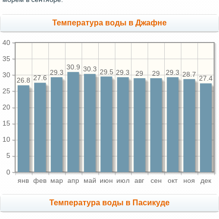
Температура воды в Джафне
40
35
30.9
30.3
29.5
29.3
29.3
29.3
29
29
28.7
30
27.6
27.4
26.8
25
20
15
10
5
0
янв
фев
мар
апр
май
июн
июл
авг
сен
окт
ноя
дек
Температура воды в Пасикуде