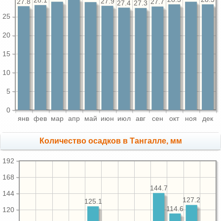
28.1
27.9
27.8
27.7
27.4
27.3
25
20
15
10
5
0
янв
фев
мар
апр
май
июн
июл
авг
сен
окт
ноя
дек
Количество осадков в Тангалле, мм
192
168
144.7
144
127.2
125.1
114.6
120