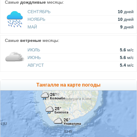
Самые
дождливые
месяцы:
СЕНТЯБРЬ
10
дней
НОЯБРЬ
10
дней
МАЙ
9
дней
Самые
ветреные
месяцы:
ИЮЛЬ
5.6
м/c
ИЮНЬ
5.6
м/c
АВГУСТ
5.4
м/c
Тангалле на карте погоды