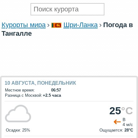
Курорты мира
Шри-Ланка
Погода в
Тангалле
10 АВГУСТА, ПОНЕДЕЛЬНИК
Местное время:
06:57
Разница с Москвой:
+2.5 часа
25
°C
В
4 м/с
Осадки: 25%
Ощущается:
28°C