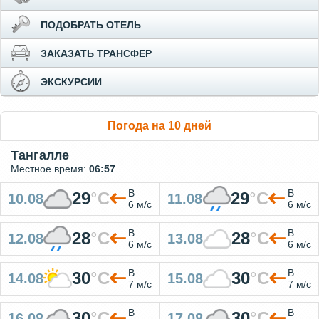
ПОДОБРАТЬ ОТЕЛЬ
ЗАКАЗАТЬ ТРАНСФЕР
ЭКСКУРСИИ
Погода на 10 дней
Тангалле
Местное время:
06:57
В
В
29
°
C
29
°
C
10.08
11.08
6 м/с
6 м/с
В
В
28
°
C
28
°
C
12.08
13.08
6 м/с
6 м/с
В
В
30
°
C
30
°
C
14.08
15.08
7 м/с
7 м/с
В
В
30
°
C
30
°
C
16.08
17.08