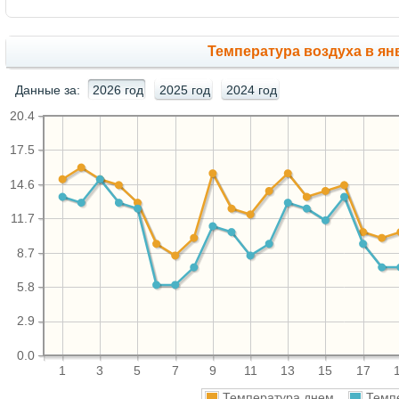
Температура воздуха в янв
Данные за:
2026 год
2025 год
2024 год
20.4
17.5
14.6
11.7
8.7
5.8
2.9
0.0
1
3
5
7
9
11
13
15
17
Температура днем
Темп