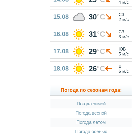
4 м/с
СЗ
30
°
C
15.08
2 м/с
СЗ
31
°
C
16.08
3 м/с
ЮВ
29
°
C
17.08
5 м/с
В
26
°
C
18.08
6 м/с
Погода по сезонам года:
Погода зимой
Погода весной
Погода летом
Погода осенью