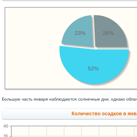
23%
26%
52%
Большую часть января наблюдаются солнечные дни, однако облач
Количество осадков в янв
40
35