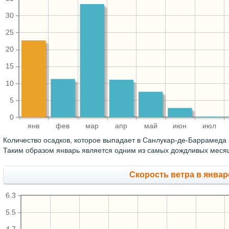
30
25
20
15
10
5
0
янв
фев
мар
апр
май
июн
июл
Количество осадков, которое выпадает в Санлукар-де-Баррамеда 
Таким образом январь является одним из самых дождливых месяце
Скорость ветра в январе
6.3
5.5