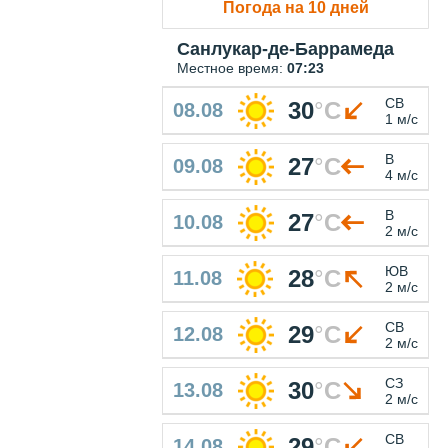
Погода на 10 дней
Санлукар-де-Баррамеда
Местное время:
07:23
СВ
30
°
C
08.08
1 м/с
В
27
°
C
09.08
4 м/с
В
27
°
C
10.08
2 м/с
ЮВ
28
°
C
11.08
2 м/с
СВ
29
°
C
12.08
2 м/с
СЗ
30
°
C
13.08
2 м/с
СВ
29
°
C
14.08