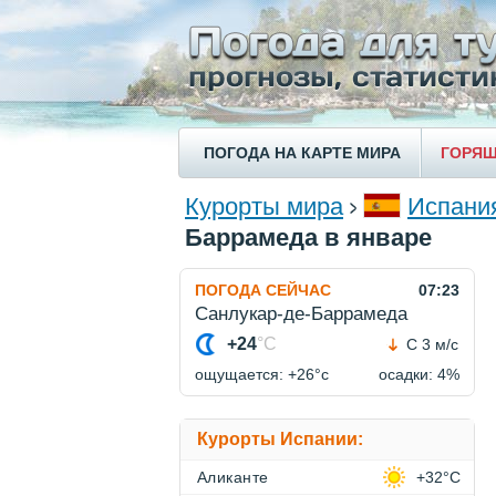
ПОГОДА НА КАРТЕ МИРА
ГОРЯЩ
Курорты мира
Испани
Баррамеда в январе
ПОГОДА СЕЙЧАС
07:23
Санлукар-де-Баррамеда
+24
°C
С 3 м/с
ощущается: +26°c
осадки: 4%
Курорты Испании:
Аликанте
+32°C