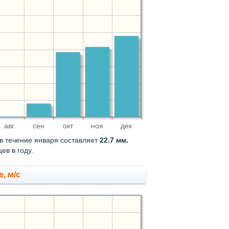
авг
сен
окт
ноя
дек
в течение января составляет
22.7 мм.
в в году.
, м/с