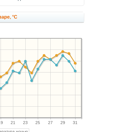
аре, °C
19
21
23
25
27
29
31
ература ночью