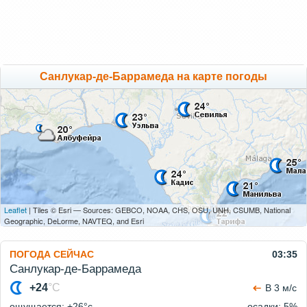
Санлукар-де-Баррамеда на карте погоды
Leaflet
| Tiles © Esri — Sources: GEBCO, NOAA, CHS, OSU, UNH, CSUMB, National
Geographic, DeLorme, NAVTEQ, and Esri
ПОГОДА СЕЙЧАС
03:35
Санлукар-де-Баррамеда
+24
°C
В 3 м/с
ощущается: +26°c
осадки: 5%