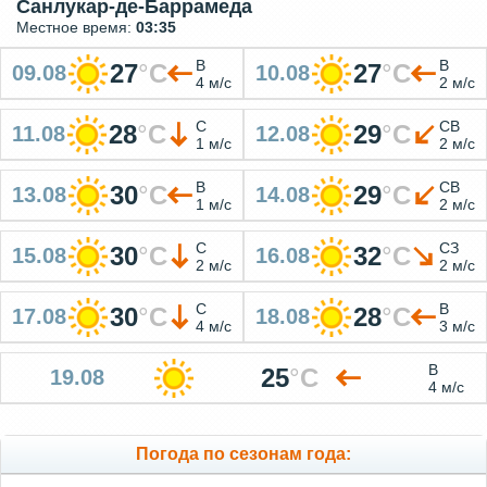
Санлукар-де-Баррамеда
Местное время:
03:35
В
В
27
°
C
27
°
C
09.08
10.08
4 м/с
2 м/с
С
СВ
28
°
C
29
°
C
11.08
12.08
1 м/с
2 м/с
В
СВ
30
°
C
29
°
C
13.08
14.08
1 м/с
2 м/с
С
СЗ
30
°
C
32
°
C
15.08
16.08
2 м/с
2 м/с
С
В
30
°
C
28
°
C
17.08
18.08
4 м/с
3 м/с
В
25
°
C
19.08
4 м/с
Погода по сезонам года: