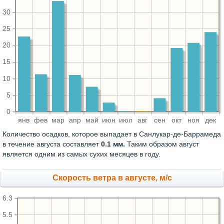
30
25
20
15
10
5
0
янв
фев
мар
апр
май
июн
июл
авг
сен
окт
ноя
дек
Количество осадков, которое выпадает в Санлукар-де-Баррамеда
в течение августа составляет
0.1 мм.
Таким образом август
является одним из самых сухих месяцев в году.
Скорость ветра в августе, м/с
6.3
5.5