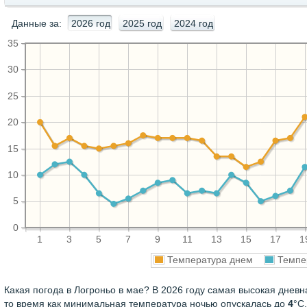
Данные за:
2026 год
2025 год
2024 год
35
30
25
20
15
10
5
0
1
3
5
7
9
11
13
15
17
1
Температура днем
Темпе
Какая погода в Логроньо в мае? В 2026 году самая высокая днев
то время как минимальная температура ночью опускалась до
4
°C