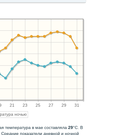
9
21
23
25
27
29
31
ратура ночью
ная температура в мае составляла
29
°С. В
. Средние показатели дневной и ночной