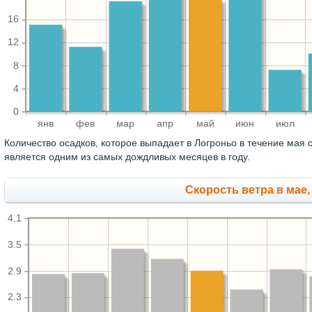
16
12
8
4
0
янв
фев
мар
апр
май
июн
июл
Количество осадков, которое выпадает в Логроньо в течение мая 
является одним из самых дождливых месяцев в году.
Скорость ветра в мае,
4.1
3.5
2.9
2.3