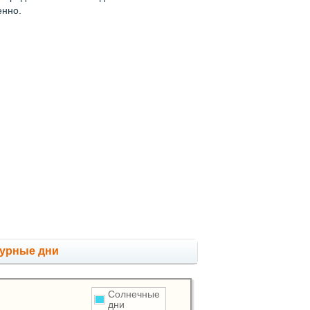
енно.
мурные дни
Солнечные
дни