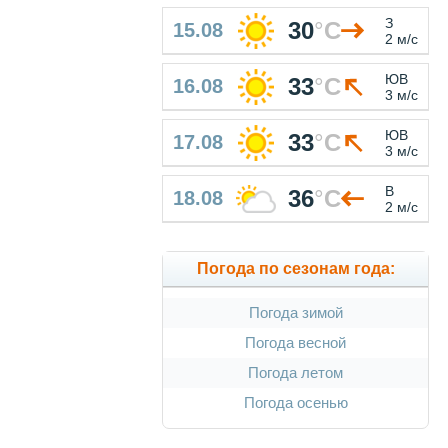
З
30
°
C
15.08
2 м/с
ЮВ
33
°
C
16.08
3 м/с
ЮВ
33
°
C
17.08
3 м/с
В
36
°
C
18.08
2 м/с
Погода по сезонам года:
Погода зимой
Погода весной
Погода летом
Погода осенью