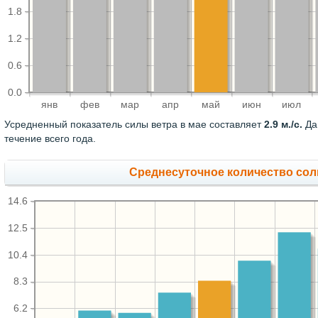
1.8
1.2
0.6
0.0
янв
фев
мар
апр
май
июн
июл
Усредненный показатель силы ветра в мае составляет
2.9 м./с.
Да
течение всего года.
Среднесуточное количество сол
14.6
12.5
10.4
8.3
6.2