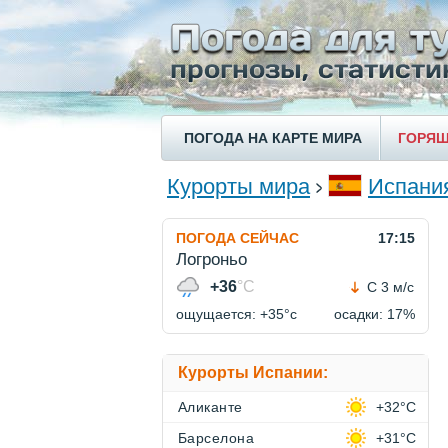
ПОГОДА НА КАРТЕ МИРА
ГОРЯЩ
Курорты мира
Испани
ПОГОДА СЕЙЧАС
17:15
Логроньо
+36
°C
С 3 м/с
ощущается: +35°c
осадки: 17%
Курорты Испании:
Аликанте
+32°C
Барселона
+31°C