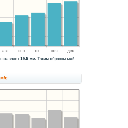
авг
сен
окт
ноя
дек
составляет
19.5 мм.
Таким образом май
 м/с