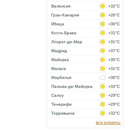
Валенсия
+32°C
Гран-Канария
+26°C
Ибица
+30°C
Коста-Брава
+31°C
Ллорет-де-Мар
+31°C
Мадрид
+37°C
Майорка
+35°C
Малага
+31°C
Марбелья
+30°C
Пальма-де-Майорка
+33°C
Салоу
+29°C
Тенерифе
+29°C
Торревьеха
+32°C
все курорты