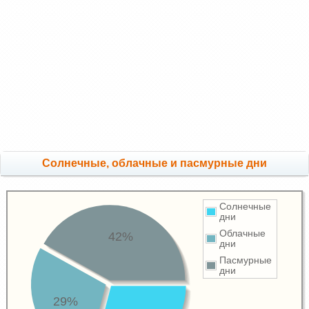
Cолнечные, облачные и пасмурные дни
Солнечные
дни
Облачные
42%
дни
Пасмурные
дни
29%