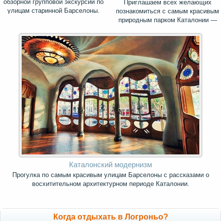
обзорной групповой экскурсии по
Приглашаем всех желающих
улицам старинной Барселоны.
познакомиться с самым красивым
природным парком Каталонии —
священной горой Монсеррат.
Каталонский модернизм
Прогулка по самым красивым улицам Барселоны с рассказами о
восхитительном архитектурном периоде Каталонии.
Когда отдыхать в Логроньо?