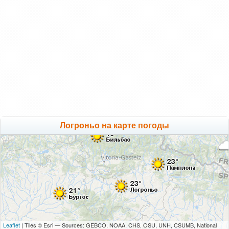
Логроньо на карте погоды
Leaflet
| Tiles © Esri — Sources: GEBCO, NOAA, CHS, OSU, UNH, CSUMB, National