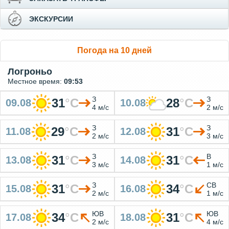
ЭКСКУРСИИ
Погода на 10 дней
Логроньо
Местное время:
09:53
З
З
31
°
C
28
°
C
09.08
10.08
4 м/с
2 м/с
З
З
29
°
C
31
°
C
11.08
12.08
2 м/с
3 м/с
З
В
31
°
C
31
°
C
13.08
14.08
3 м/с
1 м/с
З
СВ
31
°
C
34
°
C
15.08
16.08
2 м/с
1 м/с
ЮВ
ЮВ
34
°
C
31
°
C
17.08
18.08
2 м/с
4 м/с