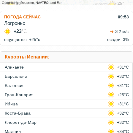
Geographic, DeLorme, NAVTEQ, and Esri
ПОГОДА СЕЙЧАС
09:53
Логроньо
+23
°C
З 2 м/с
ощущается: +25°c
осадки: 3%
Курорты Испании:
Аликанте
+31°C
Барселона
+32°C
Валенсия
+31°C
Гран-Канария
+25°C
Ибица
+31°C
Коста-Брава
+32°C
Ллорет-де-Мар
+32°C
Мадрид
+34°C