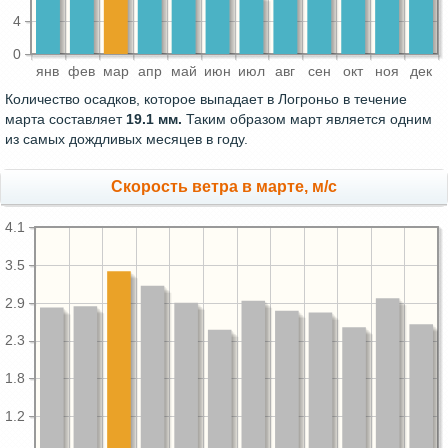
4
0
янв
фев
мар
апр
май
июн
июл
авг
сен
окт
ноя
дек
Количество осадков, которое выпадает в Логроньо в течение
марта составляет
19.1 мм.
Таким образом март является одним
из самых дождливых месяцев в году.
Скорость ветра в марте, м/с
4.1
3.5
2.9
2.3
1.8
1.2