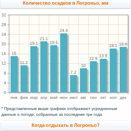
Количество осадков в Логроньо, мм
32
28
24.4
24
21.1
19.5
19.1
20
18.8
18.1
15
16
13.9
12.9
11.2
12
10
7.2
8
4
0
янв
фев
мар
апр
май
июн
июл
авг
сен
окт
ноя
дек
* Представленные выше графики отображают усредненные
данные о погоде, собранные за последние три года.
Когда отдыхать в Логроньо?