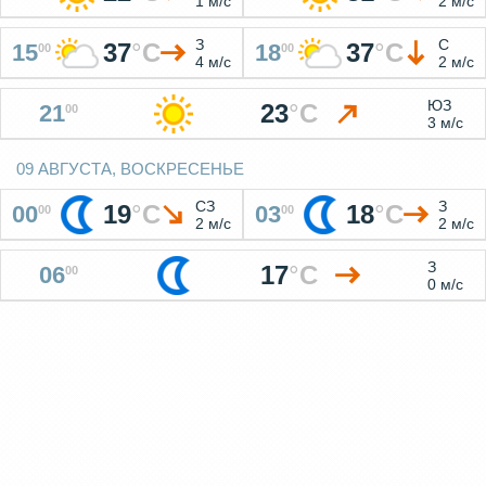
1 м/с
2 м/с
З
С
37
°
C
37
°
C
15
18
00
00
4 м/с
2 м/с
ЮЗ
23
°
C
21
00
3 м/с
09 АВГУСТА, ВОСКРЕСЕНЬЕ
СЗ
З
19
°
C
18
°
C
00
03
00
00
2 м/с
2 м/с
З
17
°
C
06
00
0 м/с