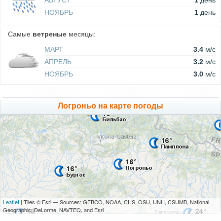
АВГУСТ
1
день
НОЯБРЬ
1
день
Самые
ветреные
месяцы:
МАРТ
3.4
м/c
АПРЕЛЬ
3.2
м/c
НОЯБРЬ
3.0
м/c
Логроньо на карте погоды
Leaflet
| Tiles © Esri — Sources: GEBCO, NOAA, CHS, OSU, UNH, CSUMB, National
Geographic, DeLorme, NAVTEQ, and Esri