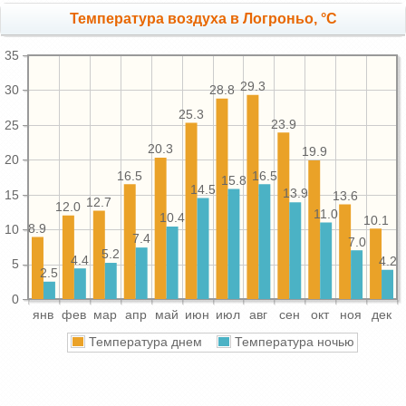
Температура воздуха в Логроньо, °C
35
29.3
28.8
30
25.3
23.9
25
20.3
19.9
20
16.5
16.5
15.8
14.5
13.9
15
13.6
12.7
12.0
11.0
10.4
10.1
8.9
10
7.4
7.0
5.2
4.4
4.2
5
2.5
0
янв
фев
мар
апр
май
июн
июл
авг
сен
окт
ноя
дек
Температура днем
Температура ночью