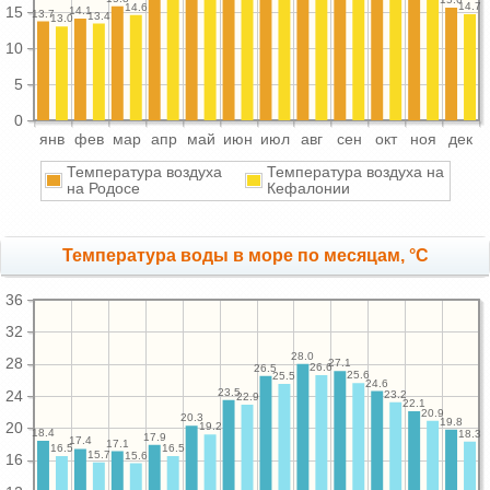
14.7
14.6
15
14.1
13.7
13.4
13.0
10
5
0
янв
фев
мар
апр
май
июн
июл
авг
сен
окт
ноя
дек
Температура воздуха
Температура воздуха на
на Родосе
Кефалонии
Температура воды в море по месяцам, °C
36
32
28.0
28
27.1
26.6
26.5
25.6
25.5
24.6
23.5
24
23.2
22.9
22.1
20.9
20.3
19.8
20
19.2
18.4
18.3
17.9
17.4
17.1
16.5
16.5
15.7
15.6
16