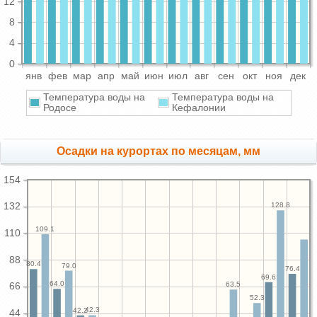
12
8
4
0
янв
фев
мар
апр
май
июн
июл
авг
сен
окт
ноя
дек
Температура воды на
Температура воды на
Родосе
Кефалонии
Осадки на курортах по месяцам, мм
154
128.8
132
109.1
110
88
80.4
79.0
76.4
69.6
64.0
63.5
66
52.3
42.3
42.2
44