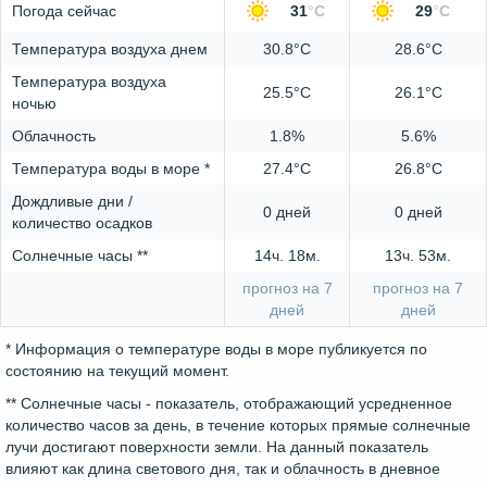
Погода сейчас
31
°
C
29
°
C
Температура воздуха днем
30.8°C
28.6°C
Температура воздуха
25.5°C
26.1°C
ночью
Облачность
1.8%
5.6%
Температура воды в море *
27.4°C
26.8°C
Дождливые дни /
0 дней
0 дней
количество осадков
Солнечные часы **
14ч. 18м.
13ч. 53м.
прогноз на 7
прогноз на 7
дней
дней
* Информация о температуре воды в море публикуется по
состоянию на текущий момент.
** Солнечные часы - показатель, отображающий усредненное
количество часов за день, в течение которых прямые солнечные
лучи достигают поверхности земли. На данный показатель
влияют как длина светового дня, так и облачность в дневное