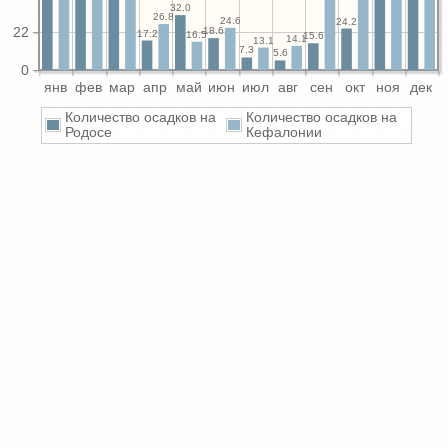
32.0
26.8
24.6
24.2
22
18.6
17.2
16.5
15.6
14.1
13.1
7.3
5.6
0
янв
фев
мар
апр
май
июн
июл
авг
сен
окт
ноя
дек
Количество осадков на
Количество осадков на
Родосе
Кефалонии