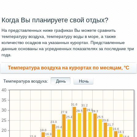
Когда Вы планируете свой отдых?
На представленных ниже графиках Вы можете сравнить
температуру воздуха, температуру воды в море, а также
количество осадков на указанных курортах. Представленные
данные основаны на усредненных показателях за последние три
года.
Температура воздуха на курортах по месяцам, °C
Температура воздуха:
День
Ночь
40
35
31.6
31.2
30
29.0
28.5
28.3
27.9
25.5
25.4
25
23.8
23.0
21.7
20.4
19.6
20
19.0
18.1
16.9
15.8
15.6