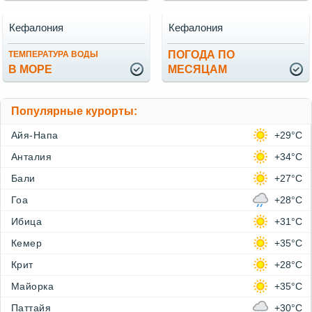
Кефалония
Кефалония
ПОГОДА ПО
ТЕМПЕРАТУРА ВОДЫ
В МОРЕ
МЕСЯЦАМ
Популярные курорты:
Айя-Напа
+29°C
Анталия
+34°C
Бали
+27°C
Гоа
+28°C
Ибица
+31°C
Кемер
+35°C
Крит
+28°C
Майорка
+35°C
Паттайя
+30°C