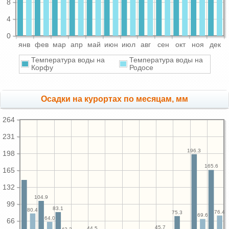
8
4
0
янв
фев
мар
апр
май
июн
июл
авг
сен
окт
ноя
дек
Температура воды на
Температура воды на
Корфу
Родосе
Осадки на курортах по месяцам, мм
264
231
196.3
198
165.6
165
132
104.9
99
83.1
80.4
76.4
75.3
69.6
64.0
66
45.7
44.5