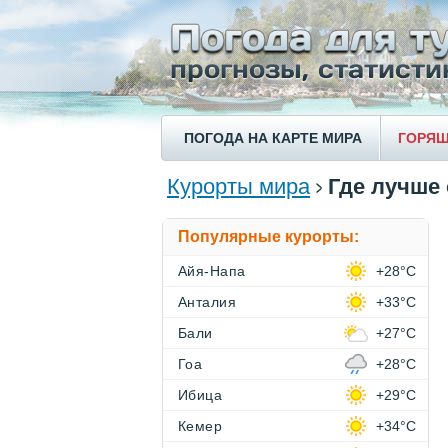
ПОГОДА НА КАРТЕ МИРА
ГОРЯЩ
Курорты мира
Где лучше 
Популярные курорты:
Айя-Напа
+28°C
Анталия
+33°C
Бали
+27°C
Гоа
+28°C
Ибица
+29°C
Кемер
+34°C