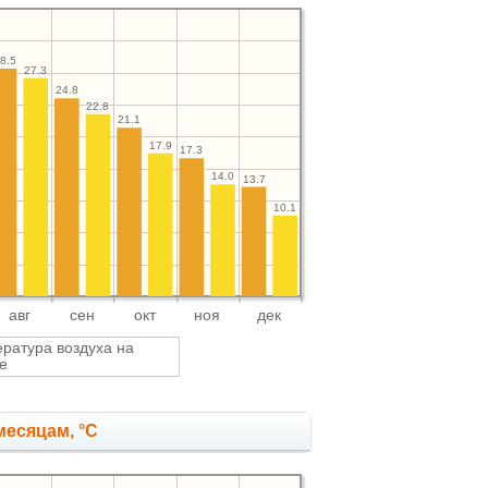
8.5
27.3
24.8
22.8
21.1
17.9
17.3
14.0
13.7
10.1
авг
сен
окт
ноя
дек
ратура воздуха на
е
месяцам, °C