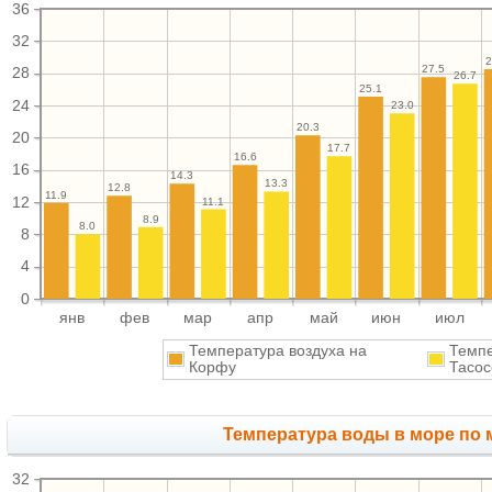
36
32
2
27.5
28
26.7
25.1
24
23.0
20.3
20
17.7
16.6
16
14.3
13.3
12.8
11.9
12
11.1
8.9
8.0
8
4
0
янв
фев
мар
апр
май
июн
июл
Температура воздуха на
Темпе
Корфу
Тасос
Температура воды в море по 
32