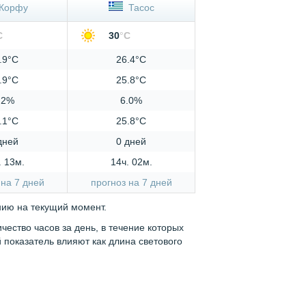
Корфу
Тасос
C
30
°
C
.9°C
26.4°C
.9°C
25.8°C
.2%
6.0%
.1°C
25.8°C
дней
0 дней
. 13м.
14ч. 02м.
 на 7 дней
прогноз на 7 дней
нию на текущий момент.
ество часов за день, в течение которых
показатель влияют как длина светового