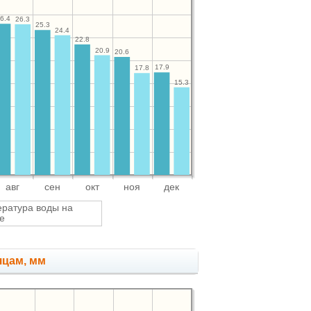
6.4
26.3
25.3
24.4
22.8
20.9
20.6
17.9
17.8
15.3
авг
сен
окт
ноя
дек
ратура воды на
е
яцам, мм