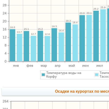
28
2
25.9
25.2
24
23.1
23.0
20
19.3
18.4
16.5
16.0
16
15.2
15.1
14.4
13.7
12.7
12.6
12
8
4
0
янв
фев
мар
апр
май
июн
июл
Температура воды на
Темпе
Корфу
Тасос
Осадки на курортах по мес
264