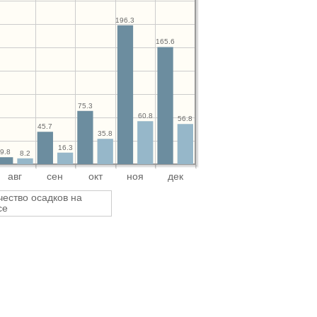
196.3
165.6
75.3
60.8
56.8
45.7
35.8
16.3
9.8
8.2
авг
сен
окт
ноя
дек
чество осадков на
се