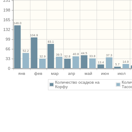
231
198
165
146.0
132
104.9
99
83.1
66
52.2
44.5
40.8
39.5
37.3
33.8
32.9
32.8
33
14.9
13.4
5.7
0
янв
фев
мар
апр
май
июн
июл
Количество осадков на
Коли
Корфу
Тасо