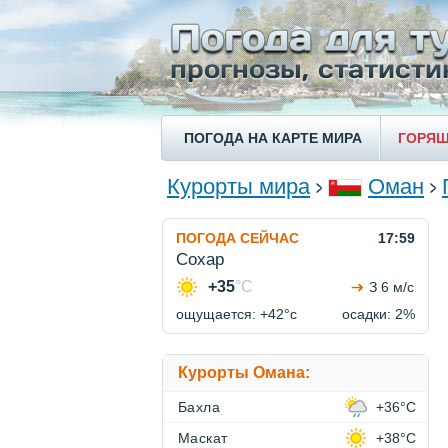
ПОГОДА НА КАРТЕ МИРА
ГОРЯЩ
Курорты мира
Оман
ПОГОДА СЕЙЧАС
17:59
Сохар
+35
°C
З 6 м/с
ощущается: +42°c
осадки: 2%
Курорты Омана:
Бахла
+36°C
Маскат
+38°C