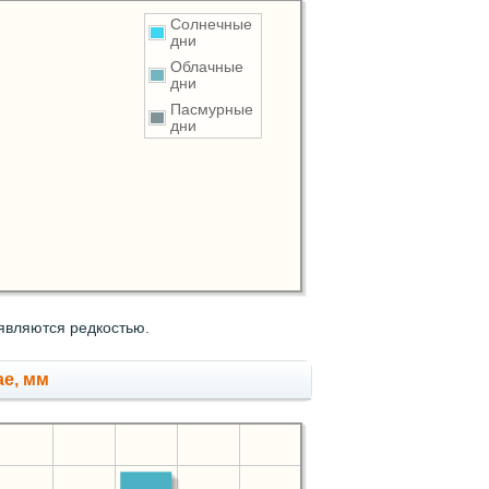
Солнечные
дни
Облачные
дни
Пасмурные
дни
являются редкостью.
ае, мм