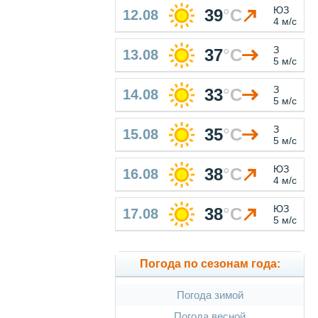
ЮЗ
39
°
C
12.08
4 м/с
З
37
°
C
13.08
5 м/с
З
33
°
C
14.08
5 м/с
З
35
°
C
15.08
5 м/с
ЮЗ
38
°
C
16.08
4 м/с
ЮЗ
38
°
C
17.08
5 м/с
Погода по сезонам года:
Погода зимой
Погода весной