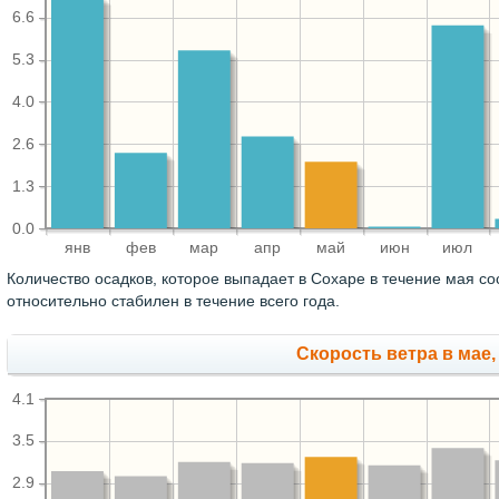
6.6
5.3
4.0
2.6
1.3
0.0
янв
фев
мар
апр
май
июн
июл
Количество осадков, которое выпадает в Сохаре в течение мая с
относительно стабилен в течение всего года.
Скорость ветра в мае,
4.1
3.5
2.9