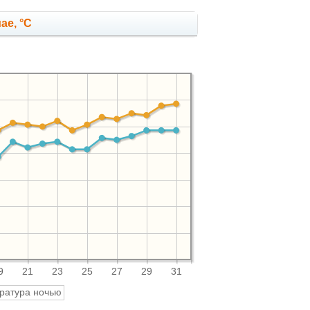
ае, °C
9
21
23
25
27
29
31
ратура ночью