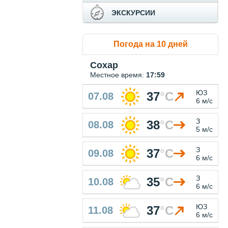
ЭКСКУРСИИ
Погода на 10 дней
Сохар
Местное время:
17:59
ЮЗ
37
°
C
07.08
6 м/с
З
38
°
C
08.08
5 м/с
З
37
°
C
09.08
6 м/с
З
35
°
C
10.08
6 м/с
ЮЗ
37
°
C
11.08
6 м/с