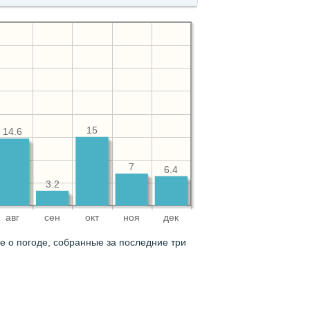
15
14.6
7
6.4
3.2
авг
сен
окт
ноя
дек
 о погоде, собранные за последние три