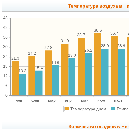
Температура воздуха в Ни
48
42
38.6
36.7
3
35.7
36
31.9
28.9
28.9
30
27.8
26.2
24.2
23.0
24
21.3
18.6
18
15.4
13.3
12
6
0
янв
фев
мар
апр
май
июн
июл
Температура днем
Темпе
Количество осадков в Ни