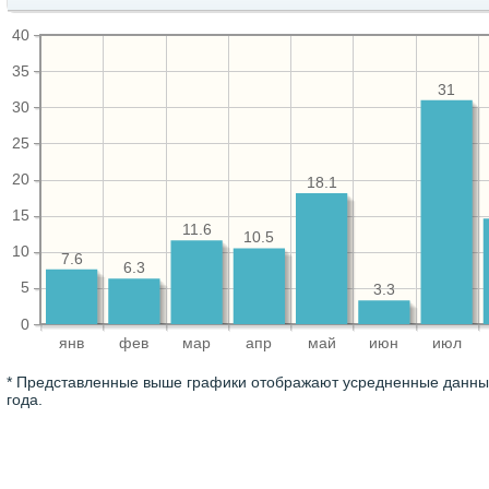
40
35
31
30
25
20
18.1
15
11.6
10.5
10
7.6
6.3
5
3.3
0
янв
фев
мар
апр
май
июн
июл
* Представленные выше графики отображают усредненные данные
года.