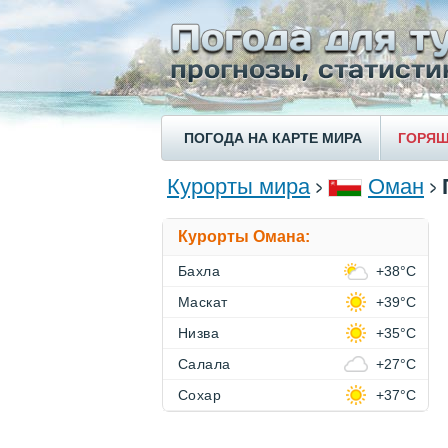
ПОГОДА НА КАРТЕ МИРА
ГОРЯЩ
Курорты мира
Оман
Курорты Омана:
Бахла
+38°C
Маскат
+39°C
Низва
+35°C
Салала
+27°C
Сохар
+37°C