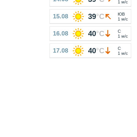
1 м/с
ЮВ
39
°
C
15.08
1 м/с
С
40
°
C
16.08
1 м/с
С
40
°
C
17.08
1 м/с