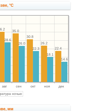
зве, °C
6.2
35.0
30.8
28.6
26.2
26.0
22.4
22.3
18.1
14.6
авг
сен
окт
ноя
дек
ратура ночью
зве, мм