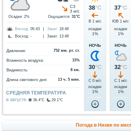
СЗ
38
°C
37
°C
3 м/с
Осадки: 2%
Ощущается:
31°C
В 1 м/c
ЮВ 1 м/c
осадки
осадки
Восход:
05:43
|
Закат:
18:48
1%
1%
Восход:
-
|
Закат:
13:48
НОЧЬ
НОЧЬ
Давление:
752 мм. рт. ст.
Влажность воздуха:
33%
30
°C
32
°C
Видимость:
8 км.
Длина светового дня:
13 ч. 5 мин.
С 0 м/c
С 1 м/c
осадки
осадки
1%
1%
СРЕДНЯЯ ТЕМПЕРАТУРА
в августе
36.4°C
29.1°C
Погода в Низве по мес