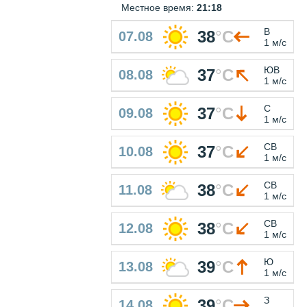
Местное время:
21:18
В
38
°
C
07.08
1 м/с
ЮВ
37
°
C
08.08
1 м/с
С
37
°
C
09.08
1 м/с
СВ
37
°
C
10.08
1 м/с
СВ
38
°
C
11.08
1 м/с
СВ
38
°
C
12.08
1 м/с
Ю
39
°
C
13.08
1 м/с
З
39
°
C
14.08