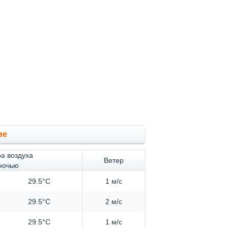
ве
а воздуха
Ветер
 ночью
29.5°C
1 м/с
29.5°C
2 м/с
29.5°C
1 м/с