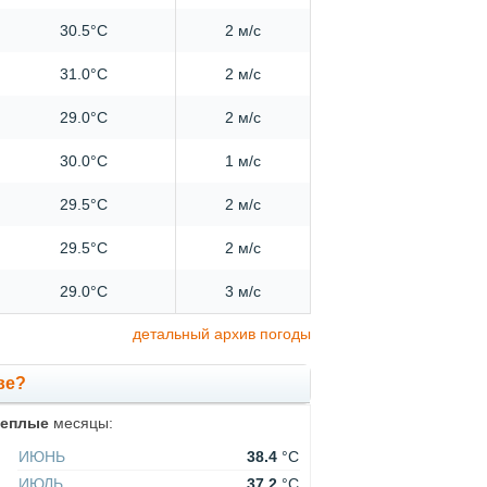
30.5°C
2 м/с
31.0°C
2 м/с
29.0°C
2 м/с
30.0°C
1 м/с
29.5°C
2 м/с
29.5°C
2 м/с
29.0°C
3 м/с
детальный архив погоды
ве?
теплые
месяцы:
ИЮНЬ
38.4
°C
ИЮЛЬ
37.2
°C