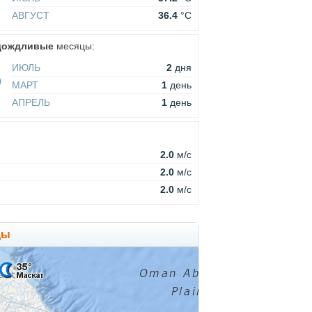
АВГУСТ
36.4
°C
дождливые
месяцы:
ИЮЛЬ
2
дня
МАРТ
1
день
АПРЕЛЬ
1
день
2.0
м/c
2.0
м/c
2.0
м/c
ды