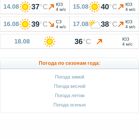
ЮЗ
ЮЗ
37
°
C
40
°
C
14.08
15.08
4 м/с
4 м/с
СЗ
ЮЗ
39
°
C
38
°
C
16.08
17.08
4 м/с
4 м/с
ЮЗ
36
°
C
18.08
4 м/с
Погода по сезонам года:
Погода зимой
Погода весной
Погода летом
Погода осенью