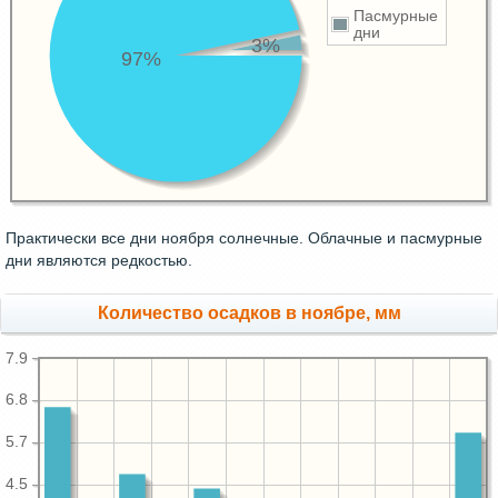
Пасмурные
дни
3%
97%
Практически все дни ноября солнечные. Облачные и пасмурные
дни являются редкостью.
Количество осадков в ноябре, мм
7.9
6.8
5.7
4.5