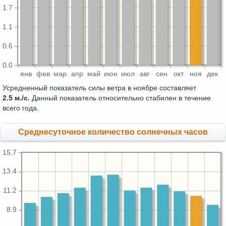
1.7
1.1
0.6
0.0
янв
фев
мар
апр
май
июн
июл
авг
сен
окт
ноя
дек
Усредненный показатель силы ветра в ноябре составляет
2.5 м./с.
Данный показатель относительно стабилен в течение
всего года.
Среднесуточное количество солнечных часов
15.7
13.4
11.2
8.9