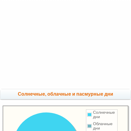
Cолнечные, облачные и пасмурные дни
Солнечные
дни
Облачные
дни