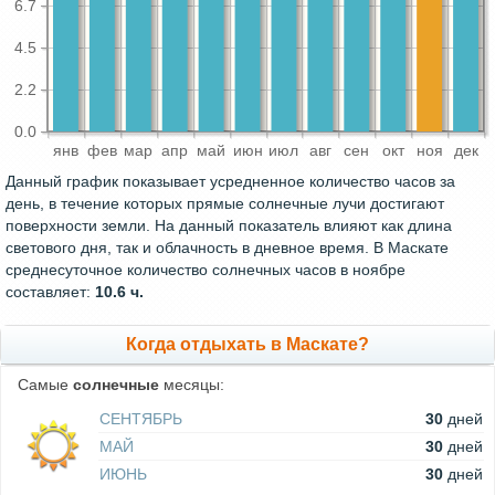
6.7
4.5
2.2
0.0
янв
фев
мар
апр
май
июн
июл
авг
сен
окт
ноя
дек
Данный график показывает усредненное количество часов за
день, в течение которых прямые солнечные лучи достигают
поверхности земли. На данный показатель влияют как длина
светового дня, так и облачность в дневное время. В Маскате
среднесуточное количество солнечных часов в ноябре
составляет:
10.6 ч.
Когда отдыхать в Маскате?
Самые
солнечные
месяцы:
СЕНТЯБРЬ
30
дней
МАЙ
30
дней
ИЮНЬ
30
дней