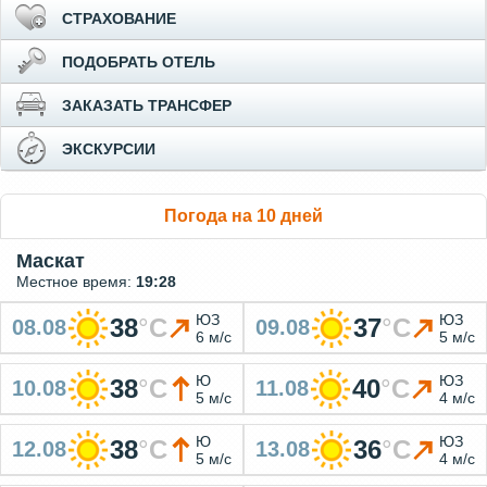
СТРАХОВАНИЕ
ПОДОБРАТЬ ОТЕЛЬ
ЗАКАЗАТЬ ТРАНСФЕР
ЭКСКУРСИИ
Погода на 10 дней
Маскат
Местное время:
19:28
ЮЗ
ЮЗ
38
°
C
37
°
C
08.08
09.08
6 м/с
5 м/с
Ю
ЮЗ
38
°
C
40
°
C
10.08
11.08
5 м/с
4 м/с
Ю
ЮЗ
38
°
C
36
°
C
12.08
13.08
5 м/с
4 м/с