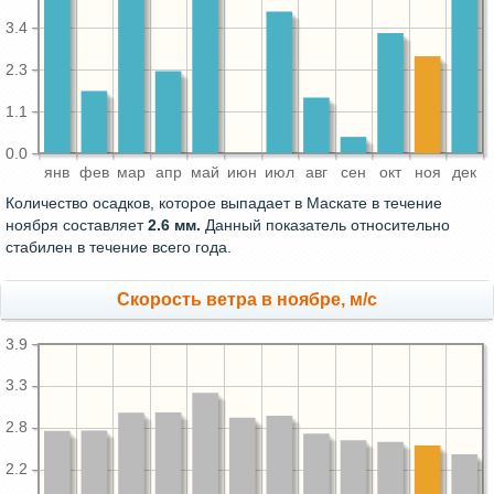
3.4
2.3
1.1
0.0
янв
фев
мар
апр
май
июн
июл
авг
сен
окт
ноя
дек
Количество осадков, которое выпадает в Маскате в течение
ноября составляет
2.6 мм.
Данный показатель относительно
стабилен в течение всего года.
Скорость ветра в ноябре, м/с
3.9
3.3
2.8
2.2