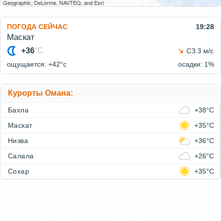
Geographic, DeLorme, NAVTEQ, and Esri
ПОГОДА СЕЙЧАС
19:28
Маскат
+36
°C
СЗ 3 м/с
ощущается: +42°c
осадки: 1%
Курорты Омана:
Бахла
+38°C
Маскат
+35°C
Низва
+36°C
Салала
+26°C
Сохар
+35°C