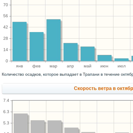
70
56
42
28
14
0
янв
фев
мар
апр
май
июн
июл
Количество осадков, которое выпадает в Трапани в течение октяб
Скорость ветра в октябр
7.4
6.3
5.3