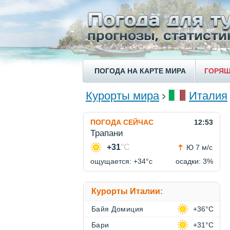
ПОГОДА НА КАРТЕ МИРА
ГОРЯЩ
Курорты мира
Италия
ПОГОДА СЕЙЧАС
12:53
Трапани
+31
°C
Ю 7 м/с
ощущается: +34°c
осадки: 3%
Курорты Италии:
Байя Домиция
+36°C
Бари
+31°C