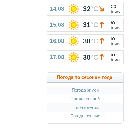
СЗ
32
°
C
14.08
6 м/с
Ю
31
°
C
15.08
5 м/с
Ю
30
°
C
16.08
5 м/с
Ю
30
°
C
17.08
5 м/с
Погода по сезонам года:
Погода зимой
Погода весной
Погода летом
Погода осенью