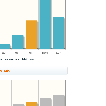
авг
сен
окт
ноя
дек
ря составляет
44.0 мм.
е, м/с