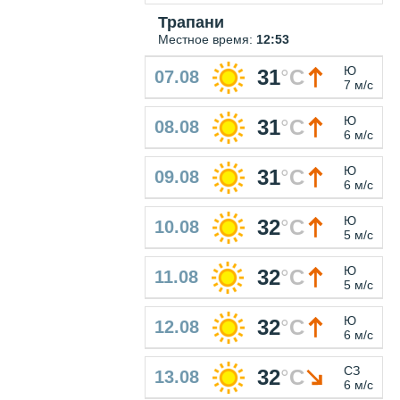
Трапани
Местное время:
12:53
Ю
31
°
C
07.08
7 м/с
Ю
31
°
C
08.08
6 м/с
Ю
31
°
C
09.08
6 м/с
Ю
32
°
C
10.08
5 м/с
Ю
32
°
C
11.08
5 м/с
Ю
32
°
C
12.08
6 м/с
СЗ
32
°
C
13.08
6 м/с