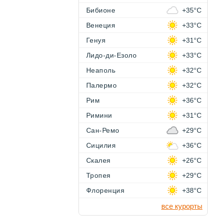
Бибионе
+35°C
Венеция
+33°C
Генуя
+31°C
Лидо-ди-Езоло
+33°C
Неаполь
+32°C
Палермо
+32°C
Рим
+36°C
Римини
+31°C
Сан-Ремо
+29°C
Сицилия
+36°C
Скалея
+26°C
Тропея
+29°C
Флоренция
+38°C
все курорты