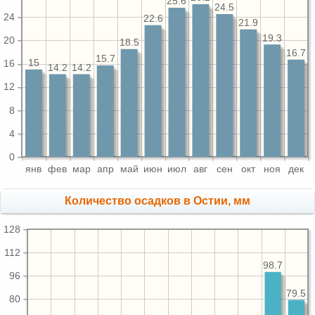
25.6
24.5
24
22.6
21.9
19.3
20
18.5
16.7
15.7
15
16
14.2
14.2
12
8
4
0
янв
фев
мар
апр
май
июн
июл
авг
сен
окт
ноя
дек
Количество осадков в Остии, мм
128
112
98.7
96
79.5
80