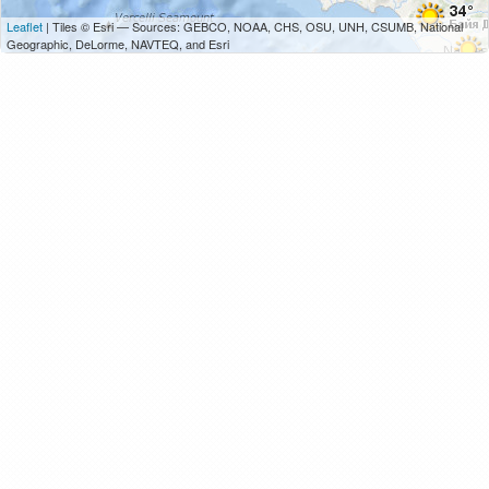
Leaflet
| Tiles © Esri — Sources: GEBCO, NOAA, CHS, OSU, UNH, CSUMB, National
Geographic, DeLorme, NAVTEQ, and Esri