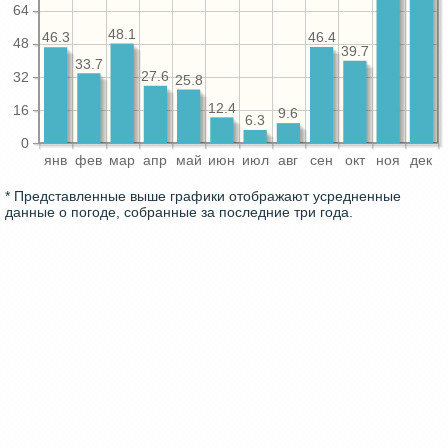
64
48.1
46.4
46.3
48
39.7
33.7
27.6
32
25.8
12.4
16
9.6
6.3
0
янв
фев
мар
апр
май
июн
июл
авг
сен
окт
ноя
дек
* Представленные выше графики отображают усредненные
данные о погоде, собранные за последние три года.