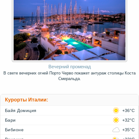
Вечерний променад
В свете вечерних огней Порто Черво покажет антураж столицы Коста
Смеральда.
Курорты Италии:
Байя Домиция
+36°C
Бари
+32°C
Бибионе
+35°C