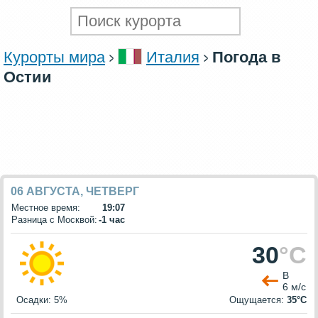
Курорты мира
Италия
Погода в
Остии
06 АВГУСТА, ЧЕТВЕРГ
Местное время:
19:07
Разница с Москвой:
-1 час
30
°C
В
6 м/с
Осадки: 5%
Ощущается:
35°C