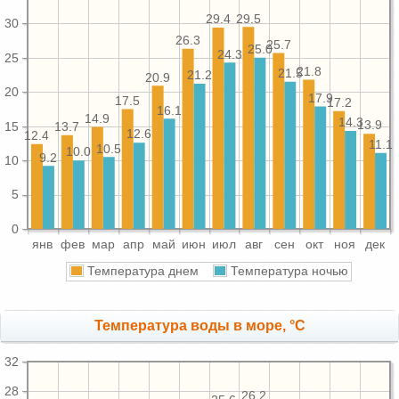
29.5
29.4
30
26.3
25.7
25.0
24.3
25
21.8
21.5
21.2
20.9
20
17.9
17.5
17.2
16.1
14.9
14.3
13.9
15
13.7
12.6
12.4
11.1
10.5
10.0
9.2
10
5
0
янв
фев
мар
апр
май
июн
июл
авг
сен
окт
ноя
дек
Температура днем
Температура ночью
Температура воды в море, °C
32
28
26.2