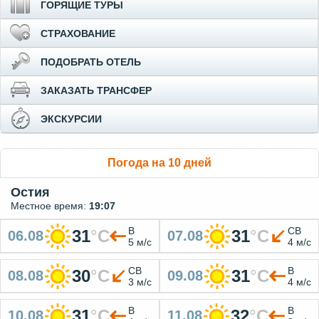
ГОРЯЩИЕ ТУРЫ
СТРАХОВАНИЕ
ПОДОБРАТЬ ОТЕЛЬ
ЗАКАЗАТЬ ТРАНСФЕР
ЭКСКУРСИИ
Погода на 10 дней
Остия
Местное время:
19:07
В
СВ
31
°
C
31
°
C
06.08
07.08
5 м/с
4 м/с
СВ
В
30
°
C
31
°
C
08.08
09.08
3 м/с
4 м/с
В
В
31
°
C
32
°
C
10.08
11.08