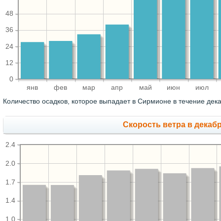
48
36
24
12
0
янв
фев
мар
апр
май
июн
июл
Количество осадков, которое выпадает в Сирмионе в течение дек
Скорость ветра в декабр
2.4
2.0
1.7
1.4
1.0