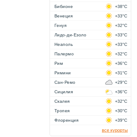
Бибионе
+38°C
Венеция
+33°C
Генуя
+32°C
Лидо-ди-Езоло
+33°C
Неаполь
+33°C
Палермо
+32°C
Рим
+36°C
Римини
+31°C
Сан-Ремо
+29°C
Сицилия
+36°C
Скалея
+32°C
Тропея
+30°C
Флоренция
+39°C
все курорты