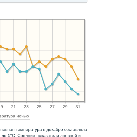
19
21
23
25
27
29
31
ература ночью
дневная температура в декабре составляла
ь до
1
°C. Средние показатели дневной и