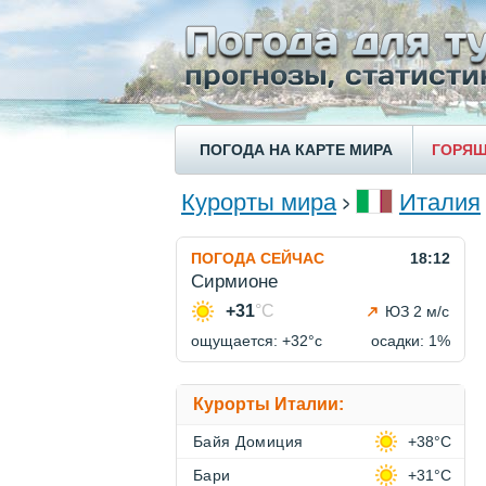
ПОГОДА НА КАРТЕ МИРА
ГОРЯЩ
Курорты мира
Италия
ПОГОДА СЕЙЧАС
18:12
Сирмионе
+31
°C
ЮЗ 2 м/с
ощущается: +32°c
осадки: 1%
Курорты Италии:
Байя Домиция
+38°C
Бари
+31°C