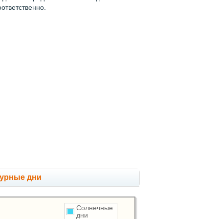
оответственно.
мурные дни
Солнечные
дни