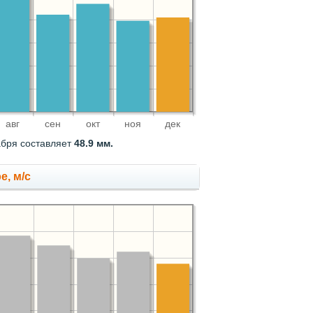
авг
сен
окт
ноя
дек
абря составляет
48.9 мм.
е, м/с