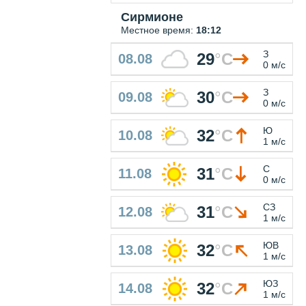
Сирмионе
Местное время:
18:12
З
29
°
C
08.08
0 м/с
З
30
°
C
09.08
0 м/с
Ю
32
°
C
10.08
1 м/с
С
31
°
C
11.08
0 м/с
СЗ
31
°
C
12.08
1 м/с
ЮВ
32
°
C
13.08
1 м/с
ЮЗ
32
°
C
14.08
1 м/с