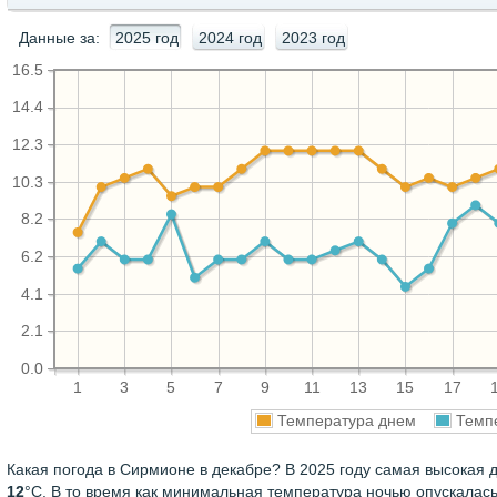
Данные за:
2025 год
2024 год
2023 год
16.5
14.4
12.3
10.3
8.2
6.2
4.1
2.1
0.0
1
3
5
7
9
11
13
15
17
Температура днем
Темп
Какая погода в Сирмионе в декабре? В 2025 году самая высокая 
12
°С. В то время как минимальная температура ночью опускалас