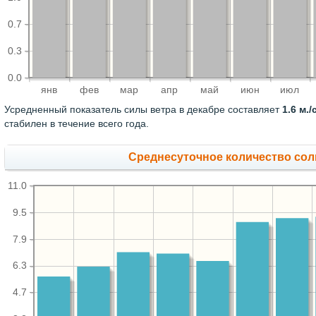
0.7
0.3
0.0
янв
фев
мар
апр
май
июн
июл
Усредненный показатель силы ветра в декабре составляет
1.6 м./с
стабилен в течение всего года.
Среднесуточное количество сол
11.0
9.5
7.9
6.3
4.7