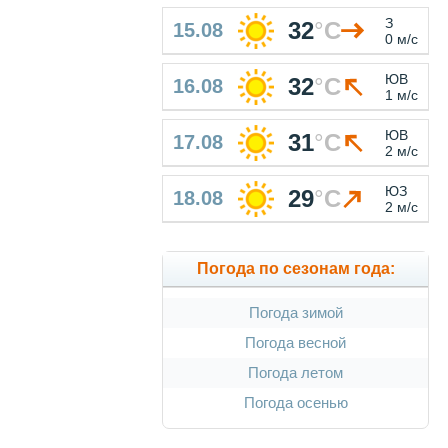
З
32
°
C
15.08
0 м/с
ЮВ
32
°
C
16.08
1 м/с
ЮВ
31
°
C
17.08
2 м/с
ЮЗ
29
°
C
18.08
2 м/с
Погода по сезонам года:
Погода зимой
Погода весной
Погода летом
Погода осенью