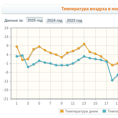
Температура воздуха в ноя
Данные за:
2025 год
2024 год
2023 год
19
14
9
4
-1
-6
-11
-16
-21
1
3
5
7
9
11
13
15
17
1
Температура днем
Темпе