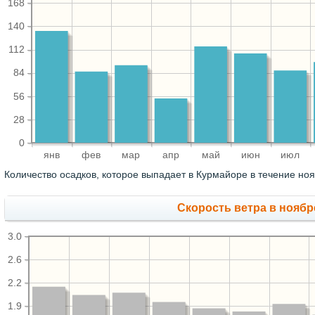
168
140
112
84
56
28
0
янв
фев
мар
апр
май
июн
июл
Количество осадков, которое выпадает в Курмайоре в течение но
Скорость ветра в ноябре
3.0
2.6
2.2
1.9