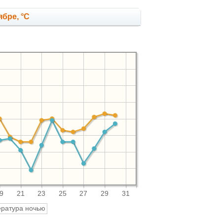
бре, °C
9
21
23
25
27
29
31
ратура ночью