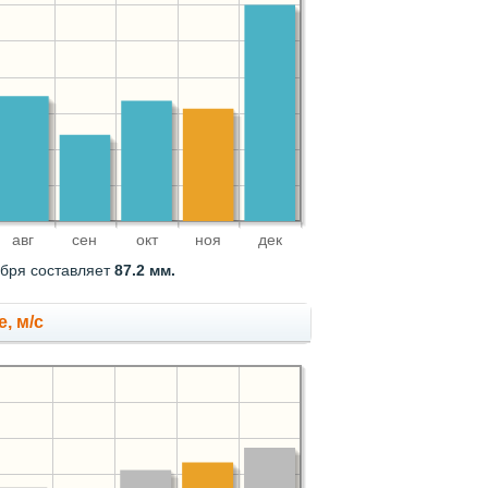
авг
сен
окт
ноя
дек
ября составляет
87.2 мм.
, м/с