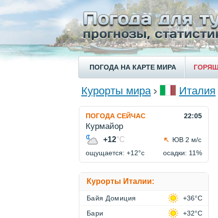
ПОГОДА НА КАРТЕ МИРА
ГОРЯЩ
Курорты мира
Италия
ПОГОДА СЕЙЧАС
22:05
Курмайор
+12
°C
ЮВ 2 м/с
ощущается: +12°c
осадки: 11%
Курорты Италии:
Байя Домиция
+36°C
Бари
+32°C