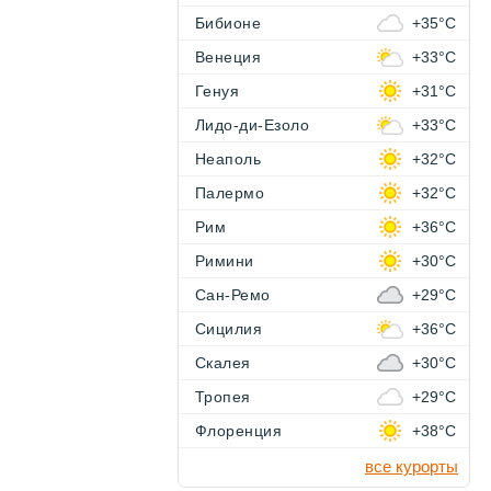
Бибионе
+35°C
Венеция
+33°C
Генуя
+31°C
Лидо-ди-Езоло
+33°C
Неаполь
+32°C
Палермо
+32°C
Рим
+36°C
Римини
+30°C
Сан-Ремо
+29°C
Сицилия
+36°C
Скалея
+30°C
Тропея
+29°C
Флоренция
+38°C
все курорты