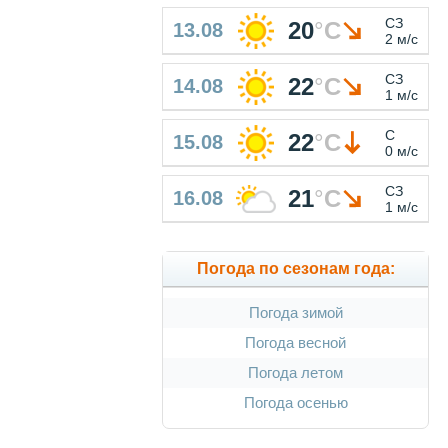
СЗ
20
°
C
13.08
2 м/с
СЗ
22
°
C
14.08
1 м/с
С
22
°
C
15.08
0 м/с
СЗ
21
°
C
16.08
1 м/с
Погода по сезонам года:
Погода зимой
Погода весной
Погода летом
Погода осенью