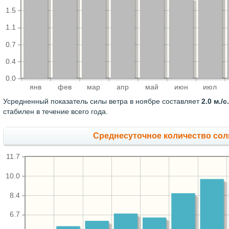
1.5
1.1
0.7
0.4
0.0
янв
фев
мар
апр
май
июн
июл
Усредненный показатель силы ветра в ноябре составляет
2.0 м./с.
стабилен в течение всего года.
Среднесуточное количество сол
11.7
10.0
8.4
6.7