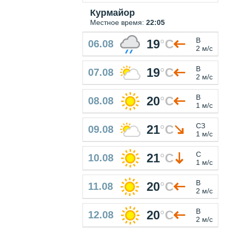
Курмайор
Местное время:
22:05
В
19
°
C
06.08
2 м/с
В
19
°
C
07.08
2 м/с
В
20
°
C
08.08
1 м/с
СЗ
21
°
C
09.08
1 м/с
С
21
°
C
10.08
1 м/с
В
20
°
C
11.08
2 м/с
В
20
°
C
12.08
2 м/с