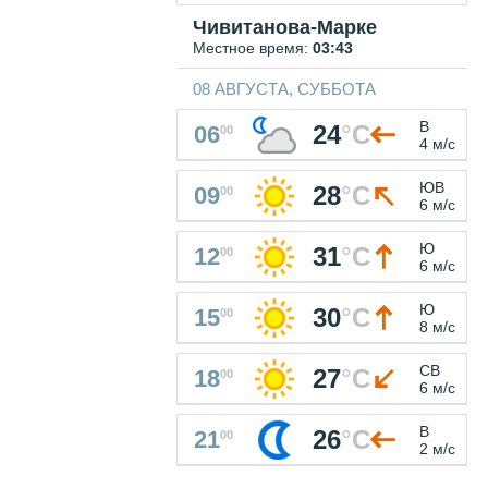
Чивитанова-Марке
Местное время:
03:43
08 АВГУСТА, СУББОТА
В
24
°
C
06
00
4 м/с
ЮВ
28
°
C
09
00
6 м/с
Ю
31
°
C
12
00
6 м/с
Ю
30
°
C
15
00
8 м/с
СВ
27
°
C
18
00
6 м/с
В
26
°
C
21
00
2 м/с