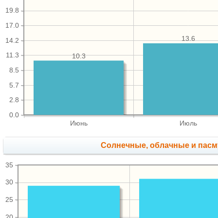
19.8
17.0
13.6
14.2
11.3
10.3
8.5
5.7
2.8
0.0
Июнь
Июль
Cолнечные, облачные и пас
35
30
25
20