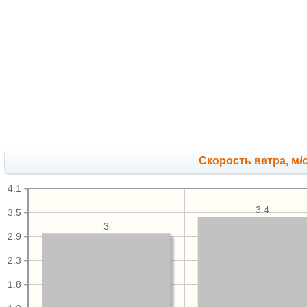
Скорость ветра, м/
4.1
3.4
3.5
3
2.9
2.3
1.8