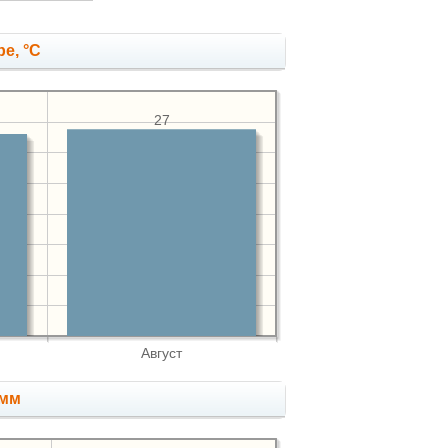
е, °C
27
Август
 мм