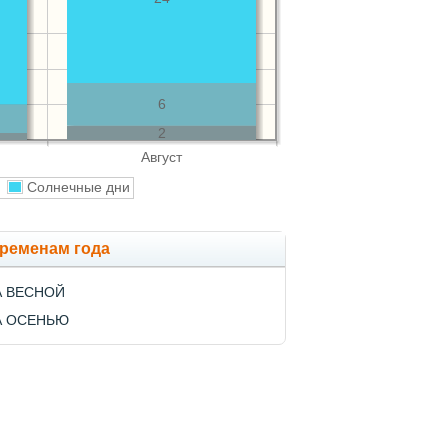
6
2
Август
и
Солнечные дни
временам года
А ВЕСНОЙ
А ОСЕНЬЮ