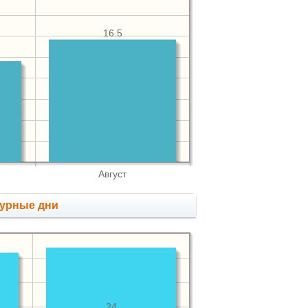
16.5
Август
мурные дни
24