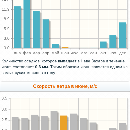
11.9
8.9
5.9
3.0
0.0
янв
фев
мар
апр
май
июн
июл
авг
сен
окт
ноя
дек
Количество осадков, которое выпадает в Неве Захаре в течение
июня составляет
0.3 мм.
Таким образом июнь является одним из
самых сухих месяцев в году.
Скорость ветра в июне, м/с
3.5
3.0
2.5