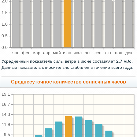
2.0
1.5
1.0
0.5
0.0
янв
фев
мар
апр
май
июн
июл
авг
сен
окт
ноя
дек
Усредненный показатель силы ветра в июне составляет
2.7 м./с.
Данный показатель относительно стабилен в течение всего года.
Среднесуточное количество солнечных часов
19.1
16.7
14.3
11.9
9.5