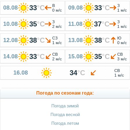
В
З
33
°
C
33
°
C
08.08
09.08
0 м/с
1 м/с
З
З
35
°
C
37
°
C
10.08
11.08
2 м/с
1 м/с
СЗ
Ю
38
°
C
38
°
C
12.08
13.08
1 м/с
0 м/с
СВ
СВ
33
°
C
35
°
C
14.08
15.08
2 м/с
3 м/с
СВ
34
°
C
16.08
1 м/с
Погода по сезонам года:
Погода зимой
Погода весной
Погода летом