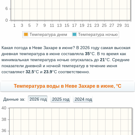
6
0
1
3
5
7
9
11
13
15
17
19
21
23
25
27
29
31
Температура днем
Температура ночью
Какая погода в Неве Захаре в июне? В 2026 году самая высокая
дневная температура в июне составляла
35
°С. В то время как
минимальная температура ночью опускалась до
21
°C. Средние
показатели дневной и ночной температур в течение июня
составляют
32.5
°С и
23.9
°С соответственно.
Температура воды в Неве Захаре в июне, °C
Данные за:
2026 год
2025 год
2024 год
40
38
36