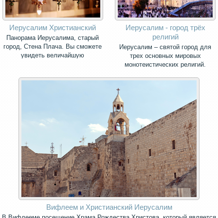
Иерусалим Христианский
Иерусалим - город трёх
религий
Панорама Иерусалима, старый
город, Стена Плача. Вы сможете
Иерусалим – святой город для
увидеть величайшую
трех основных мировых
христианскую святыню - Храм
монотеистических религий.
Успения Богородицы, в котором
погребена Богоматерь
Вифлеем и Христианский Иерусалим
В Вифлееме посещение Храма Рождества Христова, который является