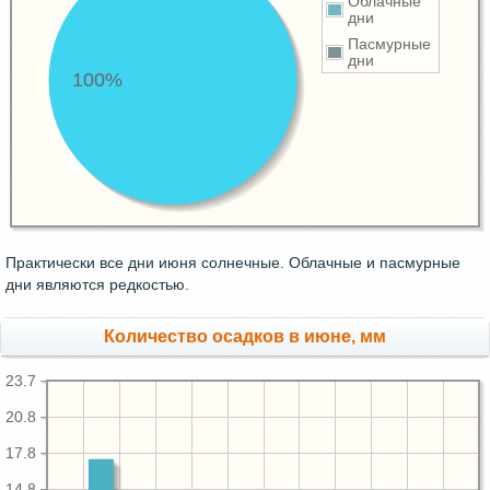
Облачные
дни
Пасмурные
дни
100%
Практически все дни июня солнечные. Облачные и пасмурные
дни являются редкостью.
Количество осадков в июне, мм
23.7
20.8
17.8
14.8