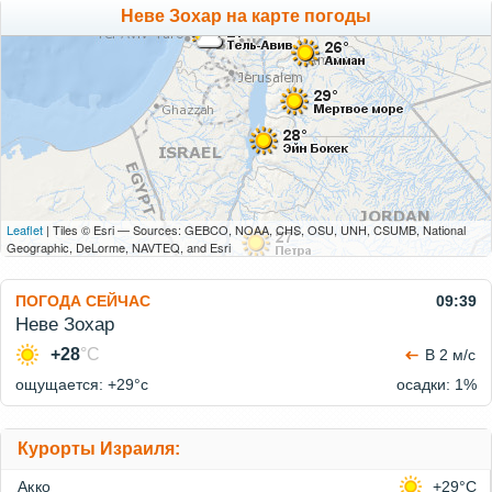
Неве Зохар на карте погоды
Leaflet
| Tiles © Esri — Sources: GEBCO, NOAA, CHS, OSU, UNH, CSUMB, National
Geographic, DeLorme, NAVTEQ, and Esri
ПОГОДА СЕЙЧАС
09:39
Неве Зохар
+28
°C
В 2 м/с
ощущается: +29°c
осадки: 1%
Курорты Израиля:
Акко
+29°C