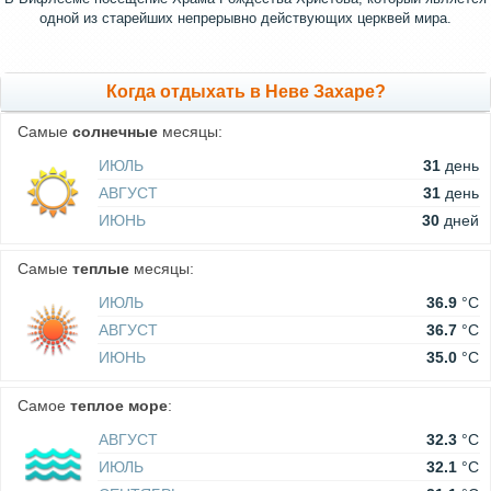
одной из старейших непрерывно действующих церквей мира.
Когда отдыхать в Неве Захаре?
Самые
солнечные
месяцы:
ИЮЛЬ
31
день
АВГУСТ
31
день
ИЮНЬ
30
дней
Самые
теплые
месяцы:
ИЮЛЬ
36.9
°C
АВГУСТ
36.7
°C
ИЮНЬ
35.0
°C
Самое
теплое море
:
АВГУСТ
32.3
°C
ИЮЛЬ
32.1
°C