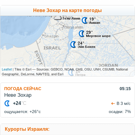
Неве Зохар на карте погоды
Leaflet
| Tiles © Esri — Sources: GEBCO, NOAA, CHS, OSU, UNH, CSUMB, National
Geographic, DeLorme, NAVTEQ, and Esri
ПОГОДА СЕЙЧАС
05:15
Неве Зохар
+24
°C
В 3 м/с
ощущается: +26°c
осадки: 7%
Курорты Израиля: