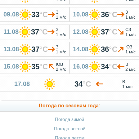
З
З
33
°
C
36
°
C
09.08
10.08
1 м/с
1 м/с
З
СЗ
37
°
C
37
°
C
11.08
12.08
1 м/с
1 м/с
З
ЮЗ
37
°
C
36
°
C
13.08
14.08
1 м/с
1 м/с
ЮВ
В
35
°
C
34
°
C
15.08
16.08
2 м/с
2 м/с
В
34
°
C
17.08
1 м/с
Погода по сезонам года:
Погода зимой
Погода весной
Погода летом