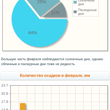
Облачные
25%
дни
Пасмурные
11%
дни
64%
Большую часть февраля наблюдаются солнечные дни, однако
облачные и пасмурные дни тоже не редкость.
Количество осадков в феврале, мм
23.7
20.8
17.8
14.8