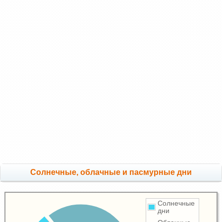
Cолнечные, облачные и пасмурные дни
Солнечные
дни