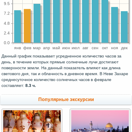
9.5
7.2
4.8
2.4
0.0
янв
фев
мар
апр
май
июн
июл
авг
сен
окт
ноя
дек
Данный график показывает усредненное количество часов за
день, в течение которых прямые солнечные лучи достигают
поверхности земли. На данный показатель влияют как длина
светового дня, так и облачность в дневное время. В Неве Захаре
среднесуточное количество солнечных часов в феврале
составляет:
8.3 ч.
Популярные экскурсии