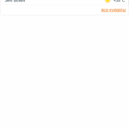
Эйн Бокек
+35°C
все курорты