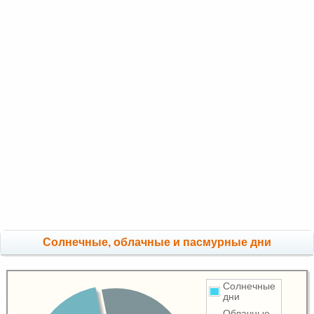
Cолнечные, облачные и пасмурные дни
Солнечные
дни
Облачные