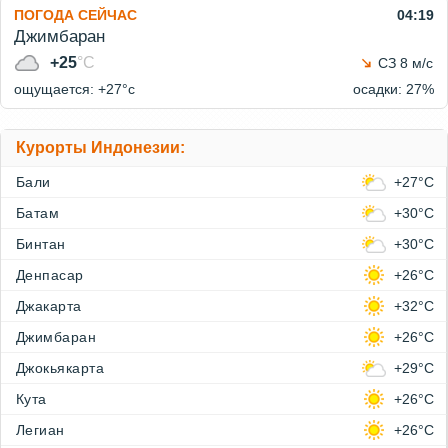
ПОГОДА СЕЙЧАС
04:19
Джимбаран
+25
°C
СЗ 8 м/с
ощущается: +27°c
осадки: 27%
Курорты Индонезии:
Бали
+27°C
Батам
+30°C
Бинтан
+30°C
Денпасар
+26°C
Джакарта
+32°C
Джимбаран
+26°C
Джокьякарта
+29°C
Кута
+26°C
Легиан
+26°C