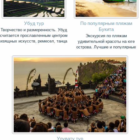
Убуд тур
По популярным пляжам
Букита
Творчество и размеренность. Убуд
считается прославленным центром
Экскурсия по пляжам
изящных искусств, ремесел, танца
удивительной красоты на юге
и музыки.
острова. Лучшие и популярные
пляжи Бали для вашего отдыха.
Улувату тур