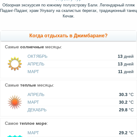
Обзорная экскурсия по южному полуострову Бали. Легендарный пляж
Паданг-Паданг, храм Улувату на скалистых берегах, традиционный танец
Кечак.
Когда отдыхать в Джимбаране?
Самые
солнечные
месяцы:
ОКТЯБРЬ
13
дней
АПРЕЛЬ
13
дней
МАРТ
11
дней
Самые
теплые
месяцы:
АПРЕЛЬ
30.3
°C
МАРТ
30.2
°C
ДЕКАБРЬ
29.8
°C
Самое
теплое море
:
МАРТ
29.2
°C