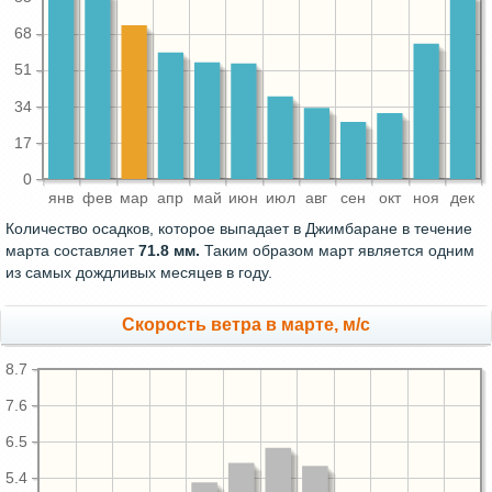
68
51
34
17
0
янв
фев
мар
апр
май
июн
июл
авг
сен
окт
ноя
дек
Количество осадков, которое выпадает в Джимбаране в течение
марта составляет
71.8 мм.
Таким образом март является одним
из самых дождливых месяцев в году.
Скорость ветра в марте, м/с
8.7
7.6
6.5
5.4