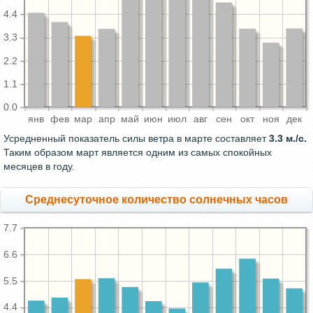
4.4
3.3
2.2
1.1
0.0
янв
фев
мар
апр
май
июн
июл
авг
сен
окт
ноя
дек
Усредненный показатель силы ветра в марте составляет
3.3 м./с.
Таким образом март является одним из самых спокойных
месяцев в году.
Среднесуточное количество солнечных часов
7.7
6.6
5.5
4.4