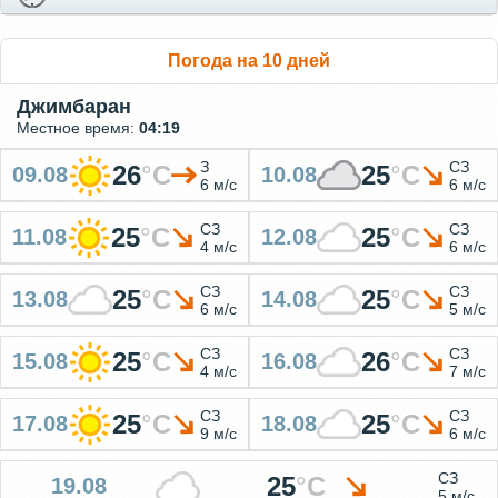
Погода на 10 дней
Джимбаран
Местное время:
04:19
З
СЗ
26
°
C
25
°
C
09.08
10.08
6 м/с
6 м/с
СЗ
СЗ
25
°
C
25
°
C
11.08
12.08
4 м/с
6 м/с
СЗ
СЗ
25
°
C
25
°
C
13.08
14.08
6 м/с
5 м/с
СЗ
СЗ
25
°
C
26
°
C
15.08
16.08
4 м/с
7 м/с
СЗ
СЗ
25
°
C
25
°
C
17.08
18.08
9 м/с
6 м/с
СЗ
25
°
C
19.08
5 м/с