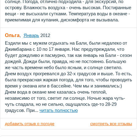
солнце. Погода, отлично подходила - для экскурсий, по
острову. Влажность воздуха - очень высокая. Постиранные
вещи - не высыхали сутками. Температура воды в океане -
приемлимая для купания, дискомфорта не вызывала.
Ольга
,
Январь
2012
Ездили мы с мужем отдыхать на Бали, были недалеко от
Джимбарана с 10 по 17 января. Нас предупреждали, что
будет дождливо и пасмурно, так как январь на Бали - сезон
дождей. Дожди были, правда, но не постоянно. Большую
же часть времени небо было ясным, и солнце светило.
Днем воздух прогревался до 32-х градусов и выше. То есть,
была прекрасная жаркая погода, для того, чтобы проводить
время у океана или в бассейне. Чем мы и занимались:)
Днем вода в океане мне казалась очень теплой,
независимо от того, светит ли солнце. Ночью жара чуть-
чуть спадала, но не сильно, ощущалось где-то 28-29
градусов. При...
читать полностью
добавить отзыв о погоде
смотреть все отзывы