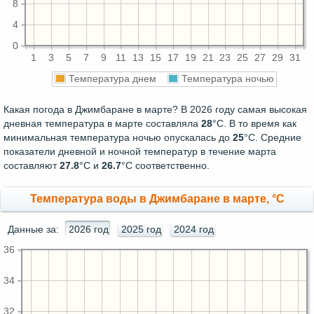
8
4
0
1
3
5
7
9
11
13
15
17
19
21
23
25
27
29
31
Температура днем
Температура ночью
Какая погода в Джимбаране в марте? В 2026 году самая высокая
дневная температура в марте составляла
28
°С. В то время как
минимальная температура ночью опускалась до
25
°C. Средние
показатели дневной и ночной температур в течение марта
составляют
27.8
°С и
26.7
°С соответственно.
Температура воды в Джимбаране в марте, °C
Данные за:
2026 год
2025 год
2024 год
36
34
32