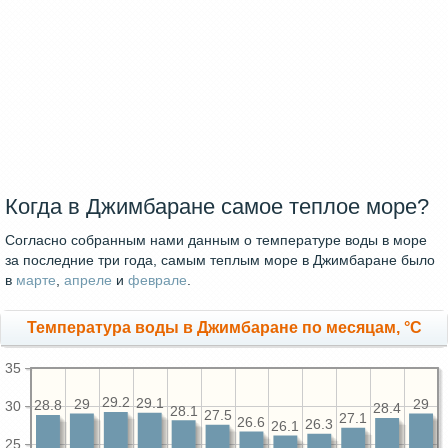
Когда в Джимбаране самое теплое море?
Согласно собранным нами данным о температуре воды в море
за последние три года, самым теплым море в Джимбаране было
в
марте
,
апреле
и
феврале
.
Температура воды в Джимбаране по месяцам, °C
35
29.2
29.1
29
29
28.8
30
28.4
28.1
27.5
27.1
26.6
26.3
26.1
25