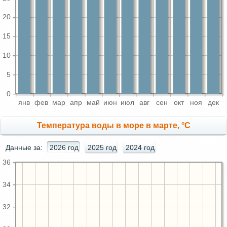
20
15
10
5
0
янв
фев
мар
апр
май
июн
июл
авг
сен
окт
ноя
дек
Температура воды в море в марте, °C
Данные за:
2026 год
2025 год
2024 год
36
34
32