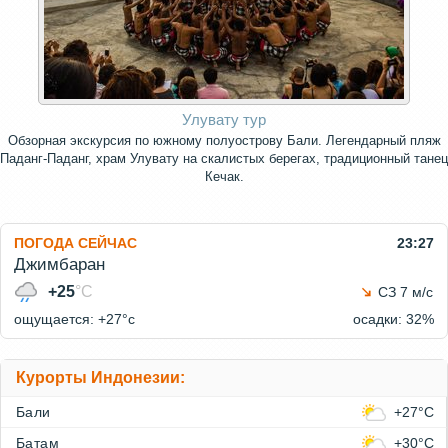
Улувату тур
Обзорная экскурсия по южному полуострову Бали. Легендарный пляж
Паданг-Паданг, храм Улувату на скалистых берегах, традиционный танец
Кечак.
ПОГОДА СЕЙЧАС
23:27
Джимбаран
+25
°C
СЗ 7 м/с
ощущается: +27°c
осадки: 32%
Курорты Индонезии:
Бали
+27°C
Батам
+30°C