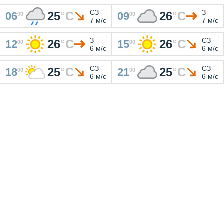
СЗ
З
25
°
C
26
°
C
06
09
00
00
7 м/с
7 м/с
З
СЗ
26
°
C
26
°
C
12
15
00
00
6 м/с
6 м/с
СЗ
СЗ
25
°
C
25
°
C
18
21
00
00
6 м/с
6 м/с