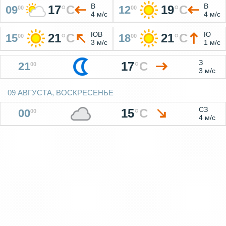
В
В
17
°
C
19
°
C
09
12
00
00
4 м/с
4 м/с
ЮВ
Ю
21
°
C
21
°
C
15
18
00
00
3 м/с
1 м/с
З
17
°
C
21
00
3 м/с
09 АВГУСТА, ВОСКРЕСЕНЬЕ
СЗ
15
°
C
00
00
4 м/с