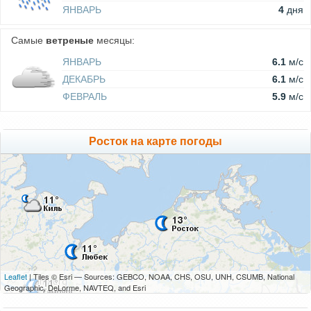
ЯНВАРЬ
4
дня
Самые
ветреные
месяцы:
ЯНВАРЬ
6.1
м/c
ДЕКАБРЬ
6.1
м/c
ФЕВРАЛЬ
5.9
м/c
Росток на карте погоды
Leaflet
| Tiles © Esri — Sources: GEBCO, NOAA, CHS, OSU, UNH, CSUMB, National
Geographic, DeLorme, NAVTEQ, and Esri