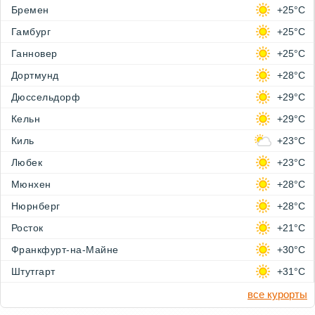
Бремен
+25°C
Гамбург
+25°C
Ганновер
+25°C
Дортмунд
+28°C
Дюссельдорф
+29°C
Кельн
+29°C
Киль
+23°C
Любек
+23°C
Мюнхен
+28°C
Нюрнберг
+28°C
Росток
+21°C
Франкфурт-на-Майне
+30°C
Штутгарт
+31°C
все курорты