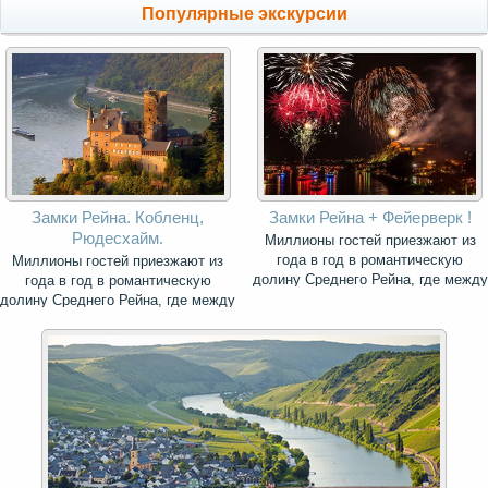
Популярные экскурсии
Замки Рейна. Кобленц,
Замки Рейна + Фейерверк !
Рюдесхайм.
Миллионы гостей приезжают из
года в год в романтическую
Миллионы гостей приезжают из
долину Среднего Рейна, где между
года в год в романтическую
городами Рюдесхайм и Кобленц
долину Среднего Рейна, где между
сохранилось самое большое число
городами Рюдесхайм и Кобленц
средневековых замков во всём
сохранилось самое большое число
мире.
средневековых замков во всём
мире.