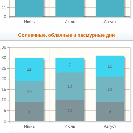
11
0
Июнь
Июль
Август
Cолнечные, облачные и пасмурные дни
35
30
7
10
25
11
20
13
15
12
10
10
5
10
9
9
0
Июнь
Июль
Август