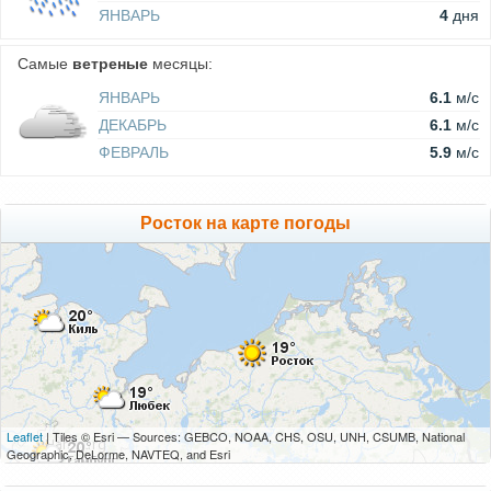
ЯНВАРЬ
4
дня
Самые
ветреные
месяцы:
ЯНВАРЬ
6.1
м/c
ДЕКАБРЬ
6.1
м/c
ФЕВРАЛЬ
5.9
м/c
Росток на карте погоды
Leaflet
| Tiles © Esri — Sources: GEBCO, NOAA, CHS, OSU, UNH, CSUMB, National
Geographic, DeLorme, NAVTEQ, and Esri