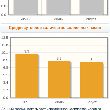
0.8
0.0
Июнь
Июль
Август
Среднесуточное количество солнечных часов
13.5
11.8
9.9
10.1
8.3
8
8.5
6.8
5.1
3.4
1.7
0.0
Июнь
Июль
Август
Данный график показывает усредненное количество часов за