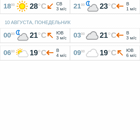
СВ
В
28
°
C
23
°
C
18
21
00
00
3 м/с
1 м/с
10 АВГУСТА, ПОНЕДЕЛЬНИК
ЮВ
В
21
°
C
21
°
C
00
03
00
00
3 м/с
3 м/с
В
ЮВ
19
°
C
19
°
C
06
09
00
00
4 м/с
6 м/с