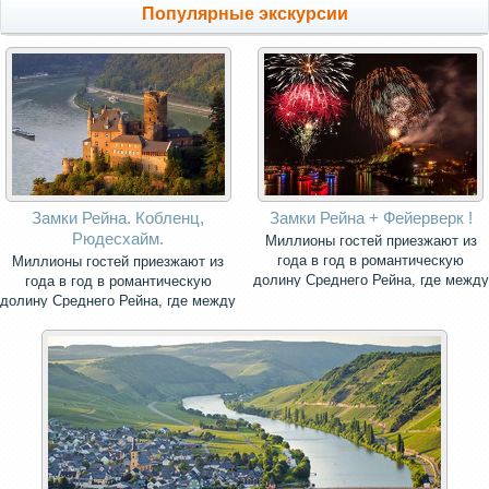
Популярные экскурсии
Замки Рейна. Кобленц,
Замки Рейна + Фейерверк !
Рюдесхайм.
Миллионы гостей приезжают из
года в год в романтическую
Миллионы гостей приезжают из
долину Среднего Рейна, где между
года в год в романтическую
городами Рюдесхайм и Кобленц
долину Среднего Рейна, где между
сохранилось самое большое число
городами Рюдесхайм и Кобленц
средневековых замков во всём
сохранилось самое большое число
мире.
средневековых замков во всём
мире.