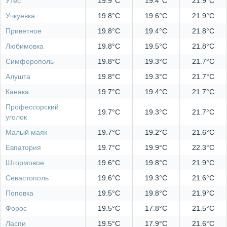
Утес
19.9°C
19.4°C
21.9°C
Учкуевка
19.8°C
19.6°C
21.9°C
Приветное
19.8°C
19.4°C
21.8°C
Любимовка
19.8°C
19.5°C
21.8°C
Симферополь
19.8°C
19.3°C
21.7°C
Алушта
19.8°C
19.3°C
21.7°C
Канака
19.7°C
19.4°C
21.7°C
Профессорский
19.7°C
19.3°C
21.7°C
уголок
Малый маяк
19.7°C
19.2°C
21.6°C
Евпатория
19.7°C
19.9°C
22.3°C
Штормовое
19.6°C
19.8°C
21.9°C
Севастополь
19.6°C
19.3°C
21.6°C
Поповка
19.5°C
19.8°C
21.9°C
Форос
19.5°C
17.8°C
21.5°C
Ласпи
19.5°C
17.9°C
21.6°C