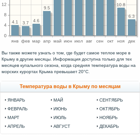
12
10.8
9.5
8
6.3
4.6
4.1
3.7
4
0
янв
фев
мар
апр
май
июн
июл
авг
сен
окт
ноя
дек
Вы также можете узнать о том, где будет самое теплое море в
Крыму в другие месяцы. Информация доступна только для тех
месяцев купального сезона, когда средняя температура воды на
морских курортах Крыма превышает 20°C.
Температура воды в Крыму по месяцам
ЯНВАРЬ
МАЙ
СЕНТЯБРЬ
ФЕВРАЛЬ
ИЮНЬ
ОКТЯБРЬ
МАРТ
ИЮЛЬ
НОЯБРЬ
АПРЕЛЬ
АВГУСТ
ДЕКАБРЬ