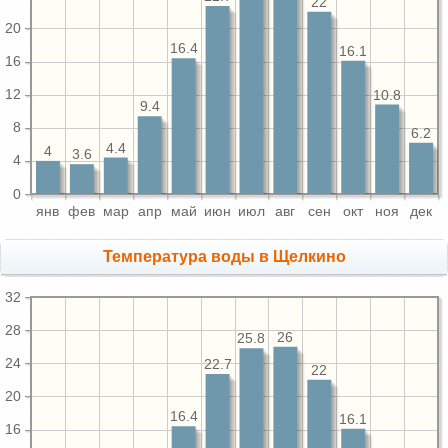
22
20
16.4
16.1
16
12
10.8
9.4
8
6.2
4.4
4
3.6
4
0
янв
фев
мар
апр
май
июн
июл
авг
сен
окт
ноя
дек
Температура воды в Щелкино
32
28
26
25.8
24
22.7
22
20
16.4
16.1
16