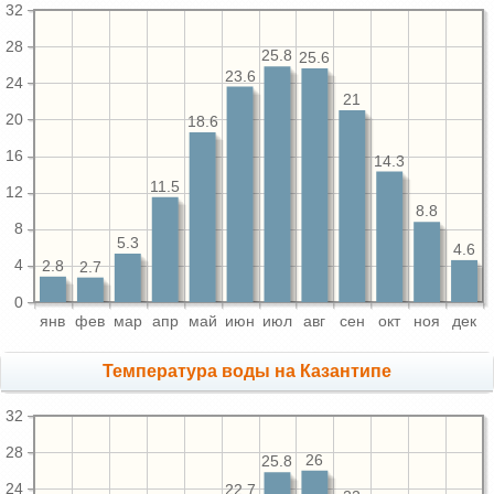
32
28
25.8
25.6
23.6
24
21
20
18.6
16
14.3
11.5
12
8.8
8
5.3
4.6
4
2.8
2.7
0
янв
фев
мар
апр
май
июн
июл
авг
сен
окт
ноя
дек
Температура воды на Казантипе
32
28
26
25.8
24
22.7