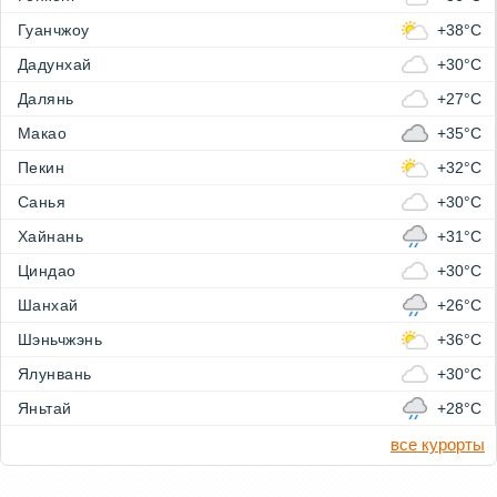
Гуанчжоу
+38°C
Дадунхай
+30°C
Далянь
+27°C
Макао
+35°C
Пекин
+32°C
Санья
+30°C
Хайнань
+31°C
Циндао
+30°C
Шанхай
+26°C
Шэньчжэнь
+36°C
Ялунвань
+30°C
Яньтай
+28°C
все курорты