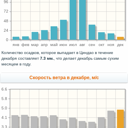
96
72
48
24
0
янв
фев
мар
апр
май
июн
июл
авг
сен
окт
ноя
дек
Количество осадков, которое выпадает в Циндао в течение
декабря составляет
7.3 мм.
, что делает декабрь самым сухим
месяцем в году.
Скорость ветра в декабре, м/с
6.6
5.8
5.0
4.1
3.3