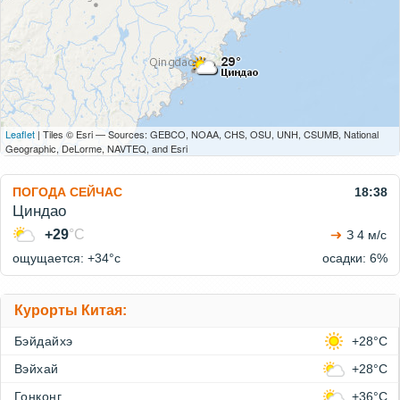
Leaflet
| Tiles © Esri — Sources: GEBCO, NOAA, CHS, OSU, UNH, CSUMB, National
Geographic, DeLorme, NAVTEQ, and Esri
ПОГОДА СЕЙЧАС
18:38
Циндао
+29
°C
З 4 м/с
ощущается: +34°c
осадки: 6%
Курорты Китая:
Бэйдайхэ
+28°C
Вэйхай
+28°C
Гонконг
+36°C