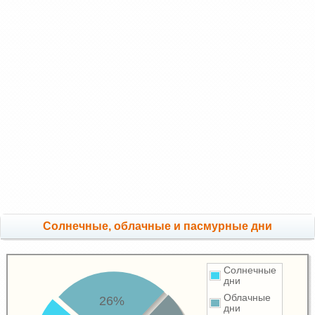
Cолнечные, облачные и пасмурные дни
Солнечные
дни
Облачные
26%
дни