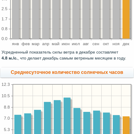
2.5
1.7
0.8
0.0
янв
фев
мар
апр
май
июн
июл
авг
сен
окт
ноя
дек
Усредненный показатель силы ветра в декабре составляет
4.8 м./с.
, что делает декабрь самым ветреным месяцем в году.
Среднесуточное количество солнечных часов
12.3
10.5
8.8
7.0
5.3