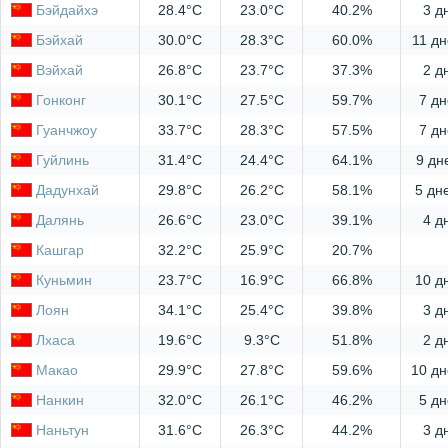
Бэйдайхэ
28.4°C
23.0°C
40.2%
3 д
Бэйхай
30.0°C
28.3°C
60.0%
11 дн
Вэйхай
26.8°C
23.7°C
37.3%
2 д
Гонконг
30.1°C
27.5°C
59.7%
7 дн
Гуанчжоу
33.7°C
28.3°C
57.5%
7 дн
Гуйлинь
31.4°C
24.4°C
64.1%
9 дн
Дадунхай
29.8°C
26.2°C
58.1%
5 дн
Далянь
26.6°C
23.0°C
39.1%
4 д
Кашгар
32.2°C
25.9°C
20.7%
Куньмин
23.7°C
16.9°C
66.8%
10 д
Лоян
34.1°C
25.4°C
39.8%
3 д
Лхаса
19.6°C
9.3°C
51.8%
2 д
Макао
29.9°C
27.8°C
59.6%
10 дн
Нанкин
32.0°C
26.1°C
46.2%
5 дн
Наньтун
31.6°C
26.3°C
44.2%
3 д