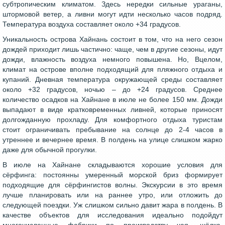
субтропическим климатом. Здесь нередки сильные ураганы,
штормовой ветер, а ливни могут идти несколько часов подряд.
Температура воздуха составляет около +34 градусов.
Уникальность острова Хайнань состоит в том, что на него сезон
дождей приходит лишь частично: чаще, чем в другие сезоны, идут
дожди, влажность воздуха немного повышена. Но, Вцелом,
климат на острове вполне подходящий для пляжного отдыха и
купаний. Дневная температура окружающей среды составляет
около +32 градусов, ночью – до +24 градусов. Среднее
количество осадков на Хайнане в июле не более 150 мм. Дожди
выпадают в виде кратковременных ливней, которые приносят
долгожданную прохладу. Для комфортного отдыха туристам
стоит ограничивать пребывание на солнце до 2-4 часов в
утреннее и вечернее время. В полдень на улице слишком жарко
даже для обычной прогулки.
В июле на Хайнане складываются хорошие условия для
сёрфинга: постоянны умеренный морской бриз формирует
подходящие для сёрфингистов волны. Экскурсии в это время
лучше планировать или на раннее утро, или отложить до
следующей поездки. Уж слишком сильно давит жара в полдень. В
качестве объектов для исследования идеально подойдут