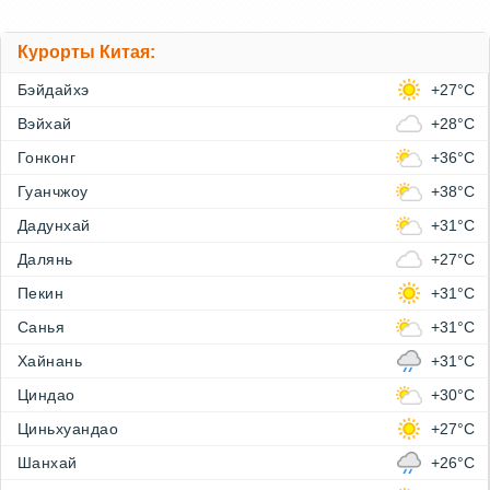
Курорты Китая:
Бэйдайхэ
+27°C
Вэйхай
+28°C
Гонконг
+36°C
Гуанчжоу
+38°C
Дадунхай
+31°C
Далянь
+27°C
Пекин
+31°C
Санья
+31°C
Хайнань
+31°C
Циндао
+30°C
Циньхуандао
+27°C
Шанхай
+26°C