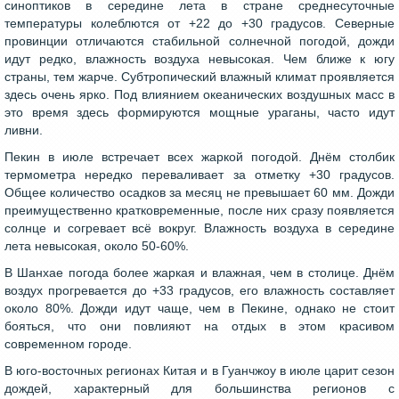
синоптиков в середине лета в стране среднесуточные
температуры колеблются от +22 до +30 градусов. Северные
провинции отличаются стабильной солнечной погодой, дожди
идут редко, влажность воздуха невысокая. Чем ближе к югу
страны, тем жарче. Субтропический влажный климат проявляется
здесь очень ярко. Под влиянием океанических воздушных масс в
это время здесь формируются мощные ураганы, часто идут
ливни.
Пекин в июле встречает всех жаркой погодой. Днём столбик
термометра нередко переваливает за отметку +30 градусов.
Общее количество осадков за месяц не превышает 60 мм. Дожди
преимущественно кратковременные, после них сразу появляется
солнце и согревает всё вокруг. Влажность воздуха в середине
лета невысокая, около 50-60%.
В Шанхае погода более жаркая и влажная, чем в столице. Днём
воздух прогревается до +33 градусов, его влажность составляет
около 80%. Дожди идут чаще, чем в Пекине, однако не стоит
бояться, что они повлияют на отдых в этом красивом
современном городе.
В юго-восточных регионах Китая и в Гуанчжоу в июле царит сезон
дождей, характерный для большинства регионов с