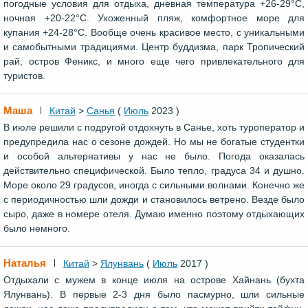
погодные условия для отдыха, дневная температура +26-29°C,
ночная +20-22°C. Ухоженный пляж, комфортное море для
купания +24-28°C. Вообще очень красивое место, с уникальными
и самобытными традициями. Центр буддизма, парк Тропический
рай, остров Феникс, и много еще чего привлекательного для
туристов.
Маша
Китай
>
Санья
(
Июль
2023 )
В июле решили с подругой отдохнуть в Санье, хоть туроператор и
предупредила нас о сезоне дождей. Но мы не богатые студентки
и особой альтернативы у нас не было. Погода оказалась
действительно специфической. Было тепло, градуса 34 и душно.
Море около 29 градусов, иногда с сильными волнами. Конечно же
с периодичностью шли дожди и становилось ветрено. Везде было
сыро, даже в номере отеля. Думаю именно поэтому отдыхающих
было немного.
Наталья
Китай
>
Ялунвань
(
Июль
2017 )
Отдыхали с мужем в конце июля на острове Хайнань (бухта
Ялунвань). В первые 2-3 дня было пасмурно, шли сильные