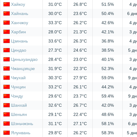
Хайкоу
31.0°C
26.8°C
51.5%
4 д
Хайнань
30.0°C
23.6°C
50.4%
6 дн
Ханчжоу
33.3°C
26.2°C
42.6%
4 д
Харбин
28.0°C
21.3°C
42.1%
3 д
Цзинань
33.6°C
26.3°C
36.8%
4 д
Циндао
27.3°C
24.6°C
38.5%
5 дн
Циньхуандао
28.4°C
23.0°C
40.1%
3 д
Чжанцзяцзе
31.9°C
22.3°C
52.3%
4 д
Чжухай
30.3°C
27.9°C
59.0%
9 дн
Чунцин
33.2°C
26.1°C
44.2%
4 д
Чэнду
29.6°C
23.7°C
59.4%
9 дн
Шанхай
32.6°C
26.7°C
42.0%
3 д
Шеньян
29.1°C
22.4°C
48.6%
3 д
Шэньчжэнь
31.1°C
27.1°C
58.1%
6 дн
Ялунвань
29.8°C
26.2°C
58.3%
5 дн