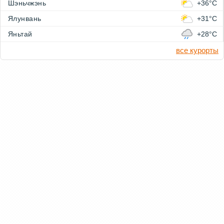
Шэньчжэнь
+36°C
Ялунвань
+31°C
Яньтай
+28°C
все курорты