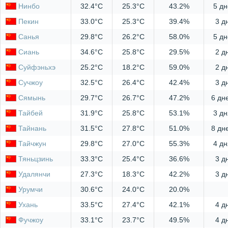
Нинбо
32.4°C
25.3°C
43.2%
5 дн
Пекин
33.0°C
25.3°C
39.4%
3 д
Санья
29.8°C
26.2°C
58.0%
5 дн
Сиань
34.6°C
25.8°C
29.5%
2 д
Суйфэньхэ
25.2°C
18.2°C
59.0%
2 д
Сучжоу
32.5°C
26.4°C
42.4%
3 д
Сямынь
29.7°C
26.7°C
47.2%
6 дн
Тайбей
31.9°C
25.8°C
53.1%
3 дн
Тайнань
31.5°C
27.8°C
51.0%
8 дн
Тайчжун
29.8°C
27.0°C
55.3%
4 дн
Тяньцзинь
33.3°C
25.4°C
36.6%
3 д
Удалянчи
27.3°C
18.3°C
42.2%
3 д
Урумчи
30.6°C
24.0°C
20.0%
Ухань
33.5°C
27.4°C
42.1%
4 д
Фучжоу
33.1°C
23.7°C
49.5%
4 д