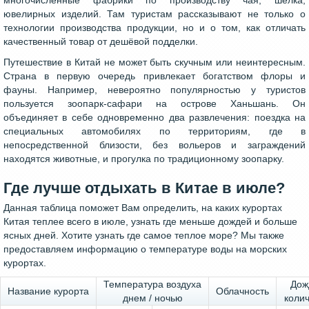
многочисленные фабрики по производству чая, шёлка,
ювелирных изделий. Там туристам рассказывают не только о
технологии производства продукции, но и о том, как отличать
качественный товар от дешёвой подделки.
Путешествие в Китай не может быть скучным или неинтересным.
Страна в первую очередь привлекает богатством флоры и
фауны. Например, невероятно популярностью у туристов
пользуется зоопарк-сафари на острове Ханьшань. Он
объединяет в себе одновременно два развлечения: поездка на
специальных автомобилях по территориям, где в
непосредственной близости, без вольеров и заграждений
находятся животные, и прогулка по традиционному зоопарку.
Где лучше отдыхать в Китае в июле?
Данная таблица поможет Вам определить, на каких курортах
Китая теплее всего в июле, узнать где меньше дождей и больше
ясных дней. Хотите узнать где самое теплое море? Мы также
предоставляем информацию о температуре воды на морских
курортах.
Температура воздуха
Дож
Название курорта
Облачность
днем / ночью
колич