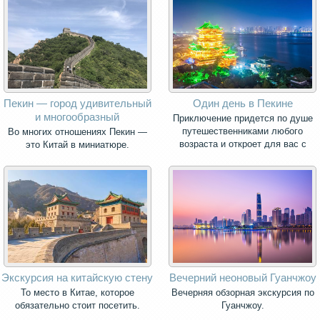
Пекин — город удивительный
Один день в Пекине
и многообразный
Приключение придется по душе
путешественниками любого
Во многих отношениях Пекин —
возраста и откроет для вас с
это Китай в миниатюре.
новой стороны культуру Китая!
Экскурсия на китайскую стену
Вечерний неоновый Гуанчжоу
То место в Китае, которое
Вечерняя обзорная экскурсия по
обязательно стоит посетить.
Гуанчжоу.