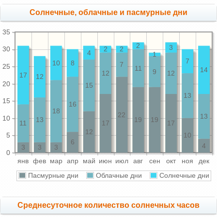
Cолнечные, облачные и пасмурные дни
35
2
3
30
2
2
4
1
7
10
8
7
25
11
14
9
12
12
17
12
20
15
13
15
16
18
22
13
10
13
19
19
11
17
17
12
5
10
6
4
3
3
3
0
янв
фев
мар
апр
май
июн
июл
авг
сен
окт
ноя
дек
Пасмурные дни
Облачные дни
Солнечные дни
Среднесуточное количество солнечных часов