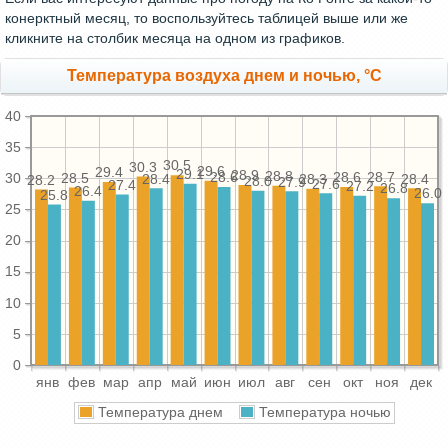
конерктный месяц, то воспользуйтесь таблицей выше или же
кликните на столбик месяца на одном из графиков.
Температура воздуха днем и ночью, °C
40
35
30.5
30.3
29.6
29.4
29.1
28.9
28.8
28.7
28.6
28.6
28.5
30
28.4
28.4
28.3
28.2
28.0
27.9
27.6
27.4
27.2
26.8
26.4
26.0
25.8
25
20
15
10
5
0
янв
фев
мар
апр
май
июн
июл
авг
сен
окт
ноя
дек
Температура днем
Температура ночью