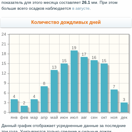
показатель для этого месяца составляет
26.1
мм. При этом
больше всего осадков наблюдается
в августе
.
Количество дождливых дней
24
21
19
18
17
16
15
15
15
13
12
9
8
7
6
4
4
3
3
2
0
янв
фев
мар
апр
май
июн
июл
авг
сен
окт
ноя
дек
Данный график отображает усредненные данные за последние
три года. Учитываются только средние и сильные дожди,