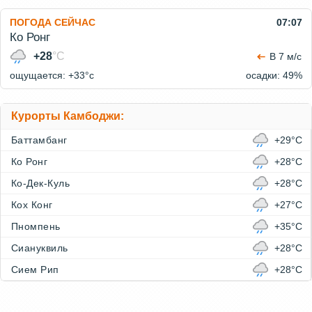
ПОГОДА СЕЙЧАС
07:07
Ко Ронг
+28
°C
В 7 м/с
ощущается: +33°c
осадки: 49%
Курорты Камбоджи:
Баттамбанг
+29°C
Ко Ронг
+28°C
Ко-Дек-Куль
+28°C
Кох Конг
+27°C
Пномпень
+35°C
Сиануквиль
+28°C
Сием Рип
+28°C