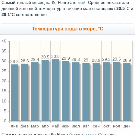
Самый теплый месяц на Ко Ронге это
май
. Средние показатели
дневной и ночной температур в течение мая составляют
30.5
°С и
29.1
°С соответственно.
Температура воды в море, °C
40
35
30.8
30.5
29.9
29.5
29.4
29.3
29.3
29
28.9
28.9
28.6
30
28.3
25
20
15
10
5
0
янв
фев
мар
апр
май
июн
июл
авг
сен
окт
ноя
дек
Самым теплым море на Ко Ронге бывает
в мае
. Средняя