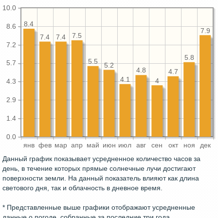
10.0
8.4
8.6
7.9
7.5
7.4
7.4
7.2
5.8
5.5
5.7
5.2
4.8
4.7
4.1
4
4.3
2.9
1.4
0.0
янв
фев
мар
апр
май
июн
июл
авг
сен
окт
ноя
дек
Данный график показывает усредненное количество часов за
день, в течение которых прямые солнечные лучи достигают
поверхности земли. На данный показатель влияют как длина
светового дня, так и облачность в дневное время.
* Представленные выше графики отображают усредненные
данные о погоде, собранные за последние три года.