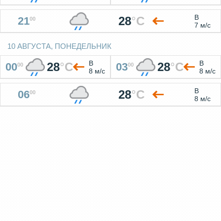
В
28
°
C
21
00
7 м/с
10 АВГУСТА, ПОНЕДЕЛЬНИК
В
В
28
°
C
28
°
C
00
03
00
00
8 м/с
8 м/с
В
28
°
C
06
00
8 м/с