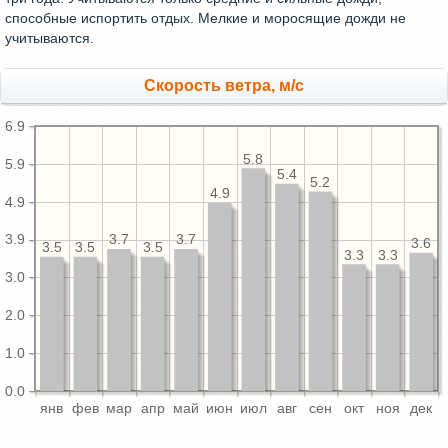
способные испортить отдых. Мелкие и моросящие дожди не
учитываются.
Скорость ветра, м/с
6.9
5.8
5.9
5.4
5.2
4.9
4.9
3.7
3.7
3.9
3.6
3.5
3.5
3.5
3.3
3.3
3.0
2.0
1.0
0.0
янв
фев
мар
апр
май
июн
июл
авг
сен
окт
ноя
дек