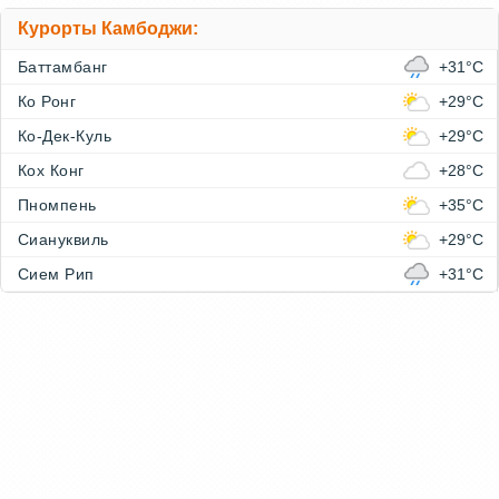
Курорты Камбоджи:
Баттамбанг
+31°C
Ко Ронг
+29°C
Ко-Дек-Куль
+29°C
Кох Конг
+28°C
Пномпень
+35°C
Сиануквиль
+29°C
Сием Рип
+31°C