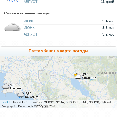
АВГУСТ
11
дней
Самые
ветреные
месяцы:
ИЮЛЬ
3.4
м/c
ИЮНЬ
3.3
м/c
АВГУСТ
3.2
м/c
Баттамбанг на карте погоды
Leaflet
| Tiles © Esri — Sources: GEBCO, NOAA, CHS, OSU, UNH, CSUMB, National
Geographic, DeLorme, NAVTEQ, and Esri