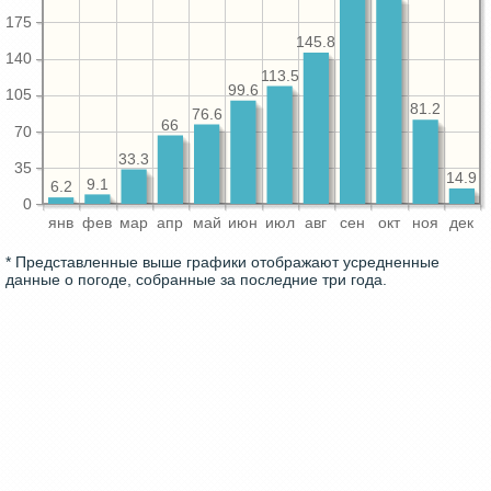
175
145.8
140
113.5
99.6
105
81.2
76.6
66
70
33.3
35
14.9
9.1
6.2
0
янв
фев
мар
апр
май
июн
июл
авг
сен
окт
ноя
дек
* Представленные выше графики отображают усредненные
данные о погоде, собранные за последние три года.