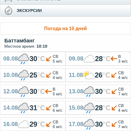
ЭКСКУРСИИ
Погода на 10 дней
Баттамбанг
Местное время:
10:10
СВ
В
30
°
C
28
°
C
08.08
09.08
5 м/с
3 м/с
СВ
СВ
25
°
C
26
°
C
10.08
11.08
4 м/с
4 м/с
В
СВ
30
°
C
30
°
C
12.08
13.08
5 м/с
7 м/с
СВ
СВ
31
°
C
28
°
C
14.08
15.08
6 м/с
4 м/с
СВ
СВ
29
°
C
30
°
C
16.08
17.08
6 м/с
7 м/с