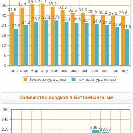
37.1
36.7
35.2
34.7
36
33.3
31.8
31.6
31.5
30.5
30.2
29.8
29.5
30
27.1
27.0
26.2
26.1
25.5
25.4
24.9
24.2
24.2
22.9
24
22.0
21.6
18
12
6
0
янв
фев
мар
апр
май
июн
июл
авг
сен
окт
ноя
дек
Температура днем
Температура ночью
Количество осадков в Баттамбанге, мм
280
245
206.7
210
199.8