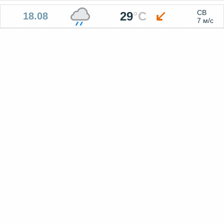
СВ
29
°
C
18.08
7 м/с