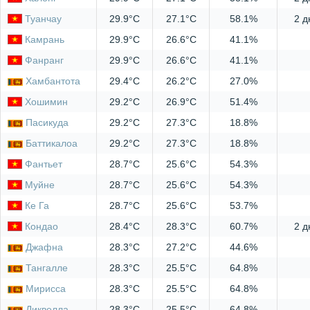
Туанчау
29.9°C
27.1°C
58.1%
2 д
Камрань
29.9°C
26.6°C
41.1%
Фанранг
29.9°C
26.6°C
41.1%
Хамбантота
29.4°C
26.2°C
27.0%
Хошимин
29.2°C
26.9°C
51.4%
Пасикуда
29.2°C
27.3°C
18.8%
Баттикалоа
29.2°C
27.3°C
18.8%
Фантьет
28.7°C
25.6°C
54.3%
Муйне
28.7°C
25.6°C
54.3%
Ке Га
28.7°C
25.6°C
53.7%
Кондао
28.4°C
28.3°C
60.7%
2 д
Джафна
28.3°C
27.2°C
44.6%
Тангалле
28.3°C
25.5°C
64.8%
Мирисса
28.3°C
25.5°C
64.8%
Диквелла
28.3°C
25.5°C
64.8%