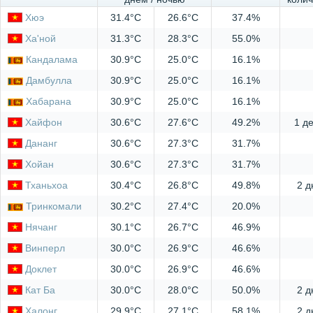
Хюэ
31.4°C
26.6°C
37.4%
Ха'ной
31.3°C
28.3°C
55.0%
Кандалама
30.9°C
25.0°C
16.1%
Дамбулла
30.9°C
25.0°C
16.1%
Хабарана
30.9°C
25.0°C
16.1%
Хайфон
30.6°C
27.6°C
49.2%
1 д
Дананг
30.6°C
27.3°C
31.7%
Хойан
30.6°C
27.3°C
31.7%
Тханьхоа
30.4°C
26.8°C
49.8%
2 д
Тринкомали
30.2°C
27.4°C
20.0%
Нячанг
30.1°C
26.7°C
46.9%
Винперл
30.0°C
26.9°C
46.6%
Доклет
30.0°C
26.9°C
46.6%
Кат Ба
30.0°C
28.0°C
50.0%
2 д
Халонг
29.9°C
27.1°C
58.1%
2 д