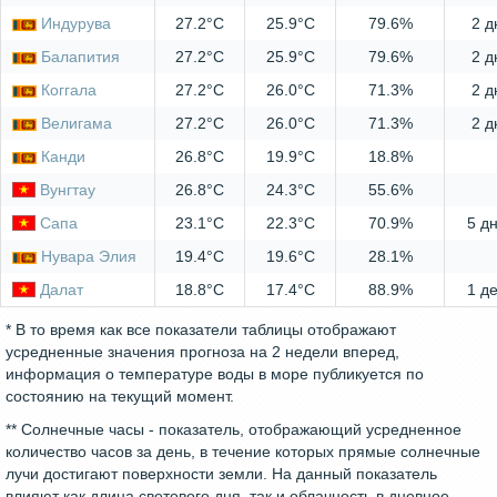
Индурува
27.2°C
25.9°C
79.6%
2 д
Балапития
27.2°C
25.9°C
79.6%
2 д
Коггала
27.2°C
26.0°C
71.3%
2 д
Велигама
27.2°C
26.0°C
71.3%
2 д
Канди
26.8°C
19.9°C
18.8%
Вунгтау
26.8°C
24.3°C
55.6%
Сапа
23.1°C
22.3°C
70.9%
5 дн
Нувара Элия
19.4°C
19.6°C
28.1%
Далат
18.8°C
17.4°C
88.9%
1 д
* В то время как все показатели таблицы отображают
усредненные значения прогноза на 2 недели вперед,
информация о температуре воды в море публикуется по
состоянию на текущий момент.
** Солнечные часы - показатель, отображающий усредненное
количество часов за день, в течение которых прямые солнечные
лучи достигают поверхности земли. На данный показатель
влияют как длина светового дня, так и облачность в дневное