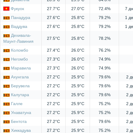
Фукуок
27.7°C
27.0°C
72.4%
7 дн
Панадура
27.6°C
25.8°C
79.2%
1 д
Ваддува
27.6°C
25.8°C
79.2%
1 д
Дехивала-
27.5°C
25.8°C
78.2%
Маунт-Лавиния
Коломбо
27.4°C
26.0°C
76.2%
Негомбо
27.3°C
26.0°C
74.9%
Маравила
27.3°C
26.0°C
74.9%
Ахунгала
27.2°C
25.9°C
79.6%
2 д
Берувела
27.2°C
25.9°C
79.6%
2 д
Калутара
27.2°C
25.9°C
79.6%
2 д
Галле
27.2°C
25.9°C
75.2%
2 д
Унаватуна
27.2°C
25.9°C
75.2%
2 д
Бентота
27.2°C
25.9°C
79.6%
2 д
Хиккадува
27.2°C
25.9°C
75.2%
2 д