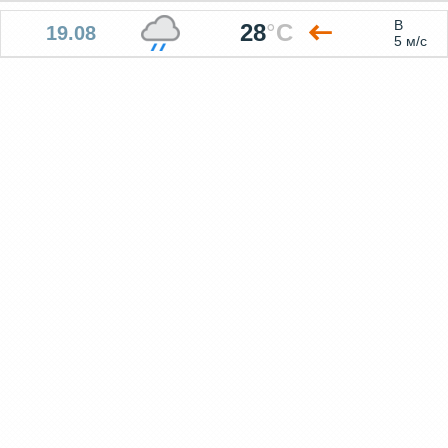
В
28
°
C
19.08
5 м/с