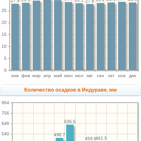
28.1
27.9
27.8
25
20
15
10
5
0
янв
фев
мар
апр
май
июн
июл
авг
сен
окт
ноя
дек
Количество осадков в Индураве, мм
864
756
635.5
648
540
498.7
461.5
459.6