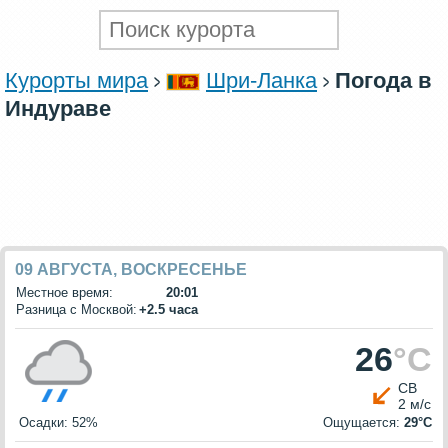
Курорты мира
Шри-Ланка
Погода в
Индураве
09 АВГУСТА, ВОСКРЕСЕНЬЕ
Местное время:
20:01
Разница с Москвой:
+2.5 часа
26
°C
СВ
2 м/с
Осадки: 52%
Ощущается:
29°C