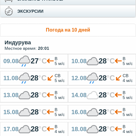
ЭКСКУРСИИ
Погода на 10 дней
Индурува
Местное время:
20:01
В
В
27
°
C
28
°
C
09.08
10.08
5 м/с
5 м/с
СВ
СВ
28
°
C
28
°
C
11.08
12.08
5 м/с
4 м/с
В
В
28
°
C
28
°
C
13.08
14.08
5 м/с
5 м/с
В
В
28
°
C
28
°
C
15.08
16.08
5 м/с
5 м/с
В
В
28
°
C
28
°
C
17.08
18.08
4 м/с
4 м/с