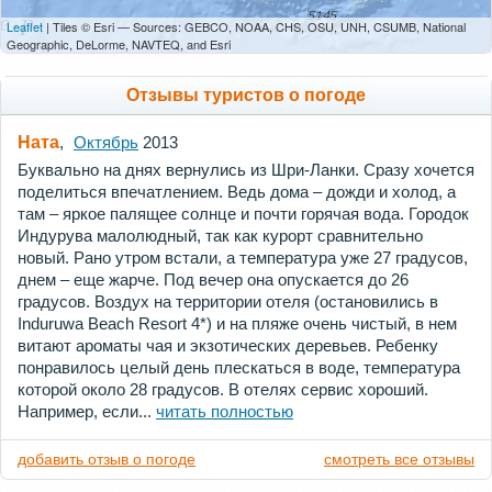
Leaflet
| Tiles © Esri — Sources: GEBCO, NOAA, CHS, OSU, UNH, CSUMB, National
Geographic, DeLorme, NAVTEQ, and Esri
Отзывы туристов о погоде
Ната
,
Октябрь
2013
Буквально на днях вернулись из Шри-Ланки. Сразу хочется
поделиться впечатлением. Ведь дома – дожди и холод, а
там – яркое палящее солнце и почти горячая вода. Городок
Индурува малолюдный, так как курорт сравнительно
новый. Рано утром встали, а температура уже 27 градусов,
днем – еще жарче. Под вечер она опускается до 26
градусов. Воздух на территории отеля (остановились в
Induruwa Beach Resort 4*) и на пляже очень чистый, в нем
витают ароматы чая и экзотических деревьев. Ребенку
понравилось целый день плескаться в воде, температура
которой около 28 градусов. В отелях сервис хороший.
Например, если...
читать полностью
добавить отзыв о погоде
смотреть все отзывы