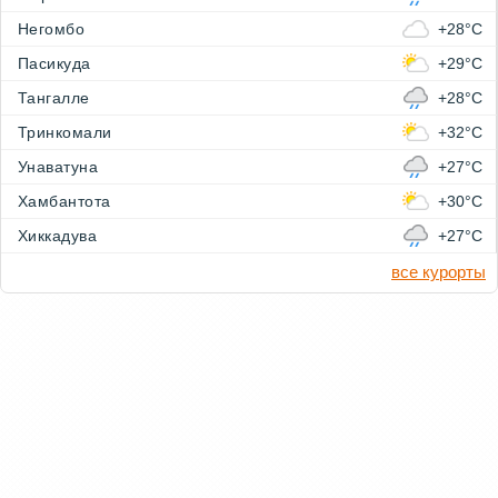
Негомбо
+28°C
Пасикуда
+29°C
Тангалле
+28°C
Тринкомали
+32°C
Унаватуна
+27°C
Хамбантота
+30°C
Хиккадува
+27°C
все курорты