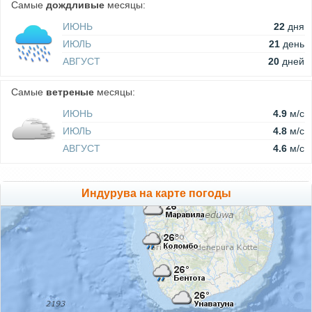
Самые
дождливые
месяцы:
ИЮНЬ
22
дня
ИЮЛЬ
21
день
АВГУСТ
20
дней
Самые
ветреные
месяцы:
ИЮНЬ
4.9
м/c
ИЮЛЬ
4.8
м/c
АВГУСТ
4.6
м/c
Индурува на карте погоды