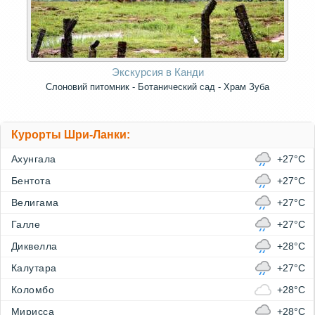
Экскурсия в Канди
Слоновий питомник - Ботанический сад - Храм Зуба
Курорты Шри-Ланки:
Ахунгала
+27°C
Бентота
+27°C
Велигама
+27°C
Галле
+27°C
Диквелла
+28°C
Калутара
+27°C
Коломбо
+28°C
Мирисса
+28°C