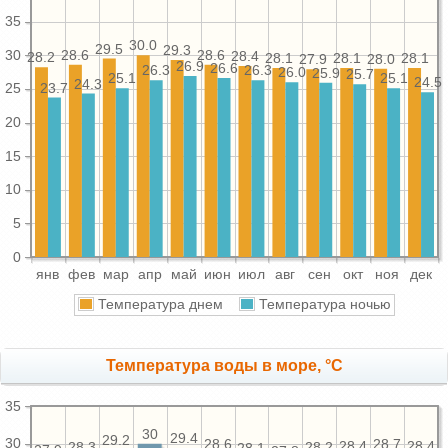
35
30.0
29.5
29.3
28.6
28.6
30
28.4
28.2
28.1
28.1
28.1
28.0
27.9
26.9
26.6
26.3
26.3
26.0
25.9
25.7
25.1
25.1
24.5
24.3
23.7
25
20
15
10
5
0
янв
фев
мар
апр
май
июн
июл
авг
сен
окт
ноя
дек
Температура днем
Температура ночью
Температура воды в море, °C
35
30
29.4
29.2
30
28.7
28.6
28.4
28.4
28.3
28.2