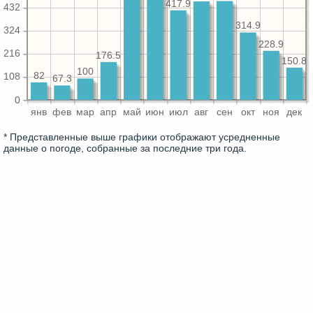
417.9
432
314.9
324
228.9
216
176.5
150.8
100
82
108
67.3
0
янв
фев
мар
апр
май
июн
июл
авг
сен
окт
ноя
дек
* Представленные выше графики отображают усредненные
данные о погоде, собранные за последние три года.