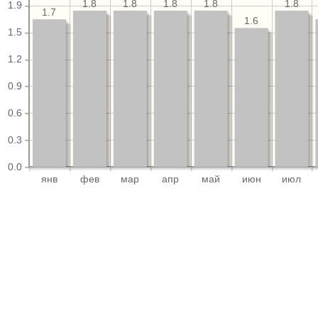
1.8
1.8
1.8
1.8
1.8
1.9
1.7
1.6
1.5
1.2
0.9
0.6
0.3
0.0
янв
фев
мар
апр
май
июн
июл