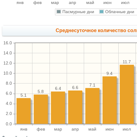
янв
фев
мар
апр
май
июн
июл
Пасмурные дни
Облачные дн
Среднесуточное количество сол
16.0
14.0
11.7
12.0
10.0
9.4
8.0
7.1
6.6
6.4
5.8
6.0
5.1
4.0
2.0
0.0
янв
фев
мар
апр
май
июн
июл