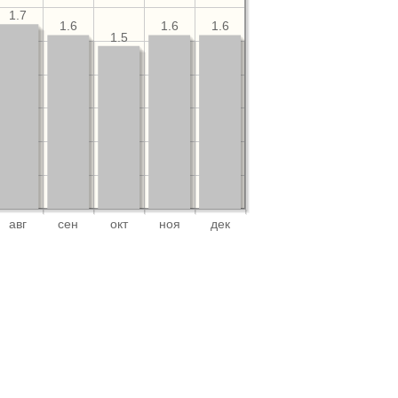
1.7
1.6
1.6
1.6
1.5
авг
сен
окт
ноя
дек