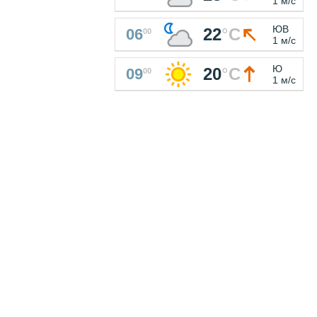
1 м/с
ЮВ
22
°
C
06
00
1 м/с
Ю
20
°
C
09
00
1 м/с