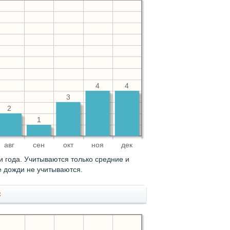
4
4
3
2
1
авг
сен
окт
ноя
дек
 года. Учитываются только средние и
 дожди не учитываются.
с