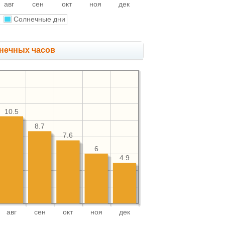
авг
сен
окт
ноя
дек
и
Солнечные дни
нечных часов
10.5
8.7
7.6
6
4.9
авг
сен
окт
ноя
дек