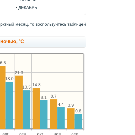
ДЕКАБРЬ
ерктный месяц, то воспользуйтесь таблицей
 ночью, °C
6.5
21.3
18.0
14.8
13.5
8.7
8.1
4.4
3.9
0.8
авг
сен
окт
ноя
дек