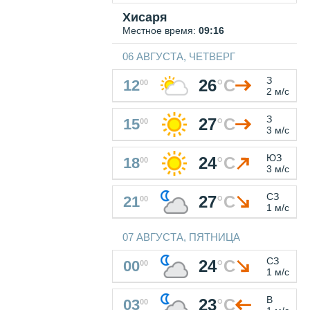
Хисаря
Местное время:
09:16
06 АВГУСТА, ЧЕТВЕРГ
З
26
°
C
12
00
2 м/с
З
27
°
C
15
00
3 м/с
ЮЗ
24
°
C
18
00
3 м/с
СЗ
27
°
C
21
00
1 м/с
07 АВГУСТА, ПЯТНИЦА
СЗ
24
°
C
00
00
1 м/с
В
23
°
C
03
00