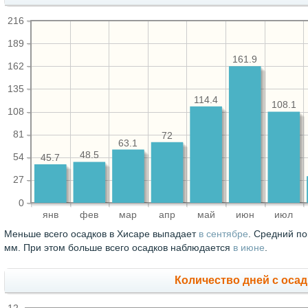
216
189
161.9
162
135
114.4
108.1
108
81
72
63.1
48.5
54
45.7
27
0
янв
фев
мар
апр
май
июн
июл
Меньше всего осадков в Хисаре выпадает
в сентябре
. Средний по
мм. При этом больше всего осадков наблюдается
в июне
.
Количество дней с оса