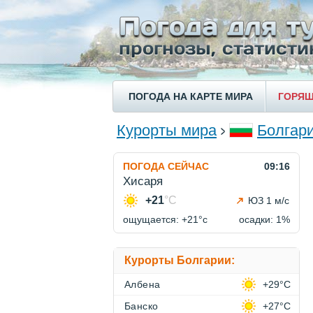
ПОГОДА НА КАРТЕ МИРА
ГОРЯЩ
Курорты мира
Болгар
ПОГОДА СЕЙЧАС
09:16
Хисаря
+21
°C
ЮЗ 1 м/с
ощущается: +21°c
осадки: 1%
Курорты Болгарии:
Албена
+29°C
Банско
+27°C