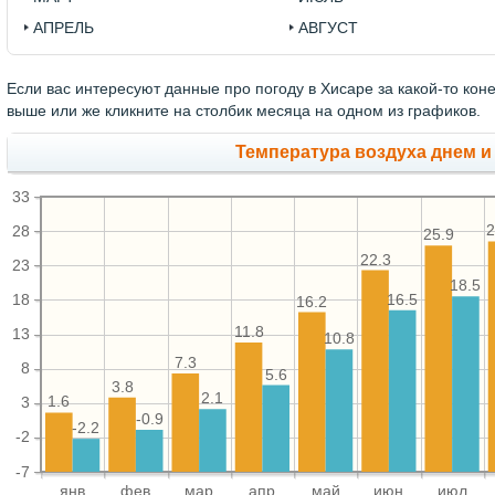
АПРЕЛЬ
АВГУСТ
Если вас интересуют данные про погоду в Хисаре за какой-то кон
выше или же кликните на столбик месяца на одном из графиков.
Температура воздуха днем и
33
2
28
25.9
22.3
23
18.5
16.5
18
16.2
11.8
13
10.8
7.3
8
5.6
3.8
2.1
1.6
3
-0.9
-2.2
-2
-7
янв
фев
мар
апр
май
июн
июл