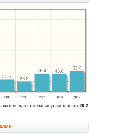
53.6
46.9
45.6
31.6
26.2
авг
сен
окт
ноя
дек
казатель для этого месяца составляет
26.2
дками