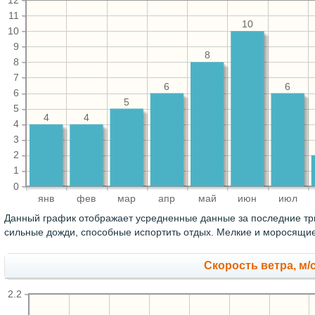
12
11
10
10
9
8
8
7
6
6
6
5
5
4
4
4
3
2
1
0
янв
фев
мар
апр
май
июн
июл
Данный график отображает усредненные данные за последние три
сильные дожди, способные испортить отдых. Мелкие и моросящие
Скорость ветра, м/
2.2